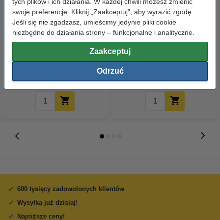
tych plików i ich działania. W każdej chwili możesz zmienić
swoje preferencje. Kliknij „Zaakceptuj”, aby wyrazić zgodę.
Jeśli się nie zgadzasz, umieścimy jedynie pliki cookie
niezbędne do działania strony – funkcjonalne i analityczne.
Długopisy atramentowe
Koszulki na dokumenty A4, 30
niebieskie (10 sztuk), 123drukuj
mikronów (100 sztuk),
Zaakceptuj
123drukuj
Odrzuć
16,00 zł
14,90 zł
z VAT
z VAT
600 tysięcy zadowolonych klientów
Wysyłka już dzisiaj!
Najniższe ceny!