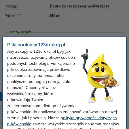
Rodzaj:
środek do czyszczenia wyświetlacza
Pojemność:
250 ml
Zamów razem
Pliki cookie w 123drukuj.pl
Ścierki do szkła (2 sztuki) | 123drukuj
8,50 zł
Aby zakupy w 123drukuj.pl były jak
najprostsze, używamy plików cookie i
Rękawiczki nitrylowe | rozmiar L | bezpudrowe |
podobnych technologii. Funkcjonalne
niebieskie (3,5 grama, 100 sztuk) | 123drukuj
pliki cookie zapewniają prawidłowe
16,90 zł
działanie strony, natomiast pliki
analityczne pomagają nam ją stale
ulepszać. Chcemy również
wyświetlać reklamy, które
Popularne produkty
odpowiadają Twoim
zainteresowaniom, dlatego używamy
plików cookie do analizowania zachowań zarówno na naszej
stronie, jak i poza nią. Nasza
polityka prywatności dotycząca
plików cookie
zawiera wszystkie szczegóły na temat rodzajów