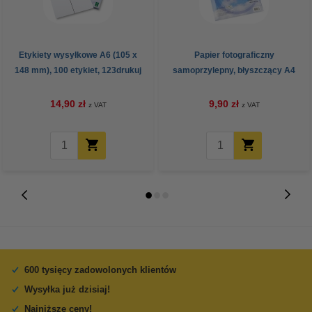
Etykiety wysyłkowe A6 (105 x
Papier fotograficzny
148 mm), 100 etykiet, 123drukuj
samoprzylepny, błyszczący A4
(10 naklejek), 123drukuj
14,90 zł
9,90 zł
z VAT
z VAT
600 tysięcy zadowolonych klientów
Wysyłka już dzisiaj!
Najniższe ceny!