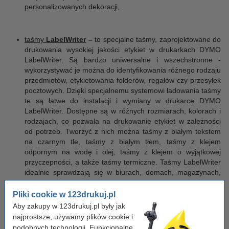
personalizowanych dekoracji,
taśmy
LabelWriter
–
to specjalne taśmy, zaprojektowane do
drukowania wysokiej jakości etykiet w drukarkach DYMO
LabelWriter. Są bardzo uniwersalne i wszechstronne -
wykorzystywać je można do identyfikowania różnego rodzaju
przedmiotów, etykietowania folderów, regałów czy przesyłek
pocztowych. Dzięki specjalnemu systemowi ładowania taśmy
te są łatwe do instalacji i wymiany w drukarce DYMO
LabelWriter. Dostępne są w różnych rozmiarach, kolorach i
rodzajach, co pozwala na drukowanie etykiet w zależności
od potrzeb. Tworzyć z nich można taśmy z białym tekstem
na czarnym tle, taśmy z białym tłem, taśmy z klejem
odpornym na wodę i olej, taśmy z klejem o wyjątkowej
przyczepności, a także taśmy termiczne. Taśmy LabelWriter
idealnie sprawdzają się w biurach, domach, magazynach,
sklepach i innych miejscach, w których potrzebne jest łatwe i
wygodne etykietowanie,
Pliki cookie w 123drukuj.pl
Aby zakupy w 123drukuj.pl były jak
najprostsze, używamy plików cookie i
taśmy
XTL
–
przeznaczone są do drukowania w drukarkach
podobnych technologii. Funkcjonalne