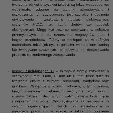
tworzenia etykiet o wysokiej jakości, są także wodoodporne,
wytrzymałe, odporne na warunki atmosferyczne i
uszkodzenia. Ich zastosowanie jest szerokie i obejmuje
etykietowanie i znakowanie instalacji elektrycznych,
systemów HVAC, rur, kabli, drutów czy pudełek
elektrycznych. Mogą być również stosowane w sektorze
przemysłowym, np. do oznaczania magazynów, palet i
innych przedmiotów. Taśmy te dostępne są w różnych
materiałach, takich jak nylon i poliester, wzmocnione tkaniną
lub tworzywem sztucznym, co pozwala na dostosowanie
produktu do konkretnego zastosowania.
taśmy
LabelManager D1
–
to wąskie taśmy, zazwyczaj o
szerokości 6 mm, 9 mm, 12 mm lub 19 mm, które służą do
tworzenia etykiet z tekstem, numerami, symbolami oraz
grafikami. Występują w różnych kolorach, w tym czarnym,
białym, czerwonym, niebieskim, zielonym i żółtym, oraz z
różnymi rodzajami kleju, w tym trwałym, łatwym do usunięcia
i odpornym na wodę. Wykorzystywane są najczęściej w
celach organizacyjnych, takich jak etykietowanie w
miejscach pracy lub w szkole, a także do tworzenia