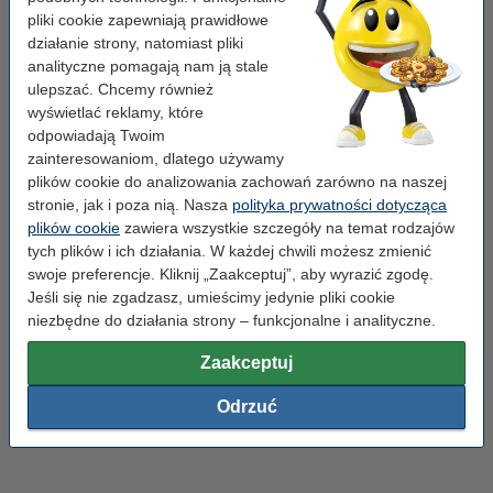
DYMO XTL. Pozwalają na łatwe i wygodne tworzenie
pliki cookie zapewniają prawidłowe
wysokiej jakości etykiet, które stosować można m.in. do
działanie strony, natomiast pliki
etykietowania przewodów, tabliczek znamionowych czy
analityczne pomagają nam ją stale
sprzętu. Dzięki technologii termotransferowej, taśmy XTL
ulepszać. Chcemy również
pozwalają na drukowanie trwałych etykiet, które są odporne
wyświetlać reklamy, które
na działanie czynników zewnętrznych, takich, jak woda, olej,
odpowiadają Twoim
kurz, promieniowanie UV i wiele innych. Są również odporne
zainteresowaniom, dlatego używamy
na ścieranie i zarysowania, co zapewnia trwałość etykiet,
plików cookie do analizowania zachowań zarówno na naszej
stronie, jak i poza nią. Nasza
polityka prywatności dotycząca
plików cookie
zawiera wszystkie szczegóły na temat rodzajów
taśmy reliefowe
–
to taśmy stosowane do drukowania
tych plików i ich działania. W każdej chwili możesz zmienić
trójwymiarowych napisów i symboli. Wykorzystują
swoje preferencje. Kliknij „Zaakceptuj”, aby wyrazić zgodę.
technologię wytłaczania, co oznacza, że litery i symbole,
Jeśli się nie zgadzasz, umieścimy jedynie pliki cookie
zamiast drukowane, wytłaczane są na powierzchni taśmy.
niezbędne do działania strony – funkcjonalne i analityczne.
Dostępne są w różnych kolorach i rozmiarach, co pozwala
na tworzenie napisów i symboli w różnych wymiarach, i
Zaakceptuj
kolorach. Wykorzystywane są najczęściej do oznaczania i
etykietowania różnych przedmiotów, takich jak teczki,
Odrzuć
pudełka, regały czy narzędzia.