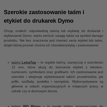
Szerokie zastosowanie taśm i
etykiet do drukarek Dymo
Chcąc znaleźć odpowiednią taśmę lub etykietę do drukarek i
etykieciarek Dymo, warto zwrócić uwagę także na symbol danego
produktu. Nie bez znaczenia jest również seria etykiet lub taśm,
dzięki której poznać można ich charakterystykę i zastosowanie:
taśmy
LetraTag
–
to wąskie taśmy, zazwyczaj o szerokości
12 mm, które służą do tworzenia etykiet z tekstem,
numerami, symbolami oraz grafikami. Ich zastosowanie jest
szerokie i obejmuje etykietowanie takich przedmiotów, jak
półki, szuflady, pudełka i narzędzia. Wykorzystywane są
głównie w celach organizacyjnych w miejscach pracy, w
szkole czy w domowym biurze,
taśmy
IND Rhino
–
to trwałe taśmy, przeznaczone do