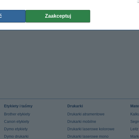
ć
Zaakceptuj
Etykiety i taśmy
Drukarki
Mate
Brother etykiety
Drukarki atramentowe
Kalku
Canon etykiety
Drukarki mobilne
Segr
Dymo etykiety
Drukarki laserowe kolorowe
Leit
Dymo drukarki
Drukarki laserowe mono
Mark