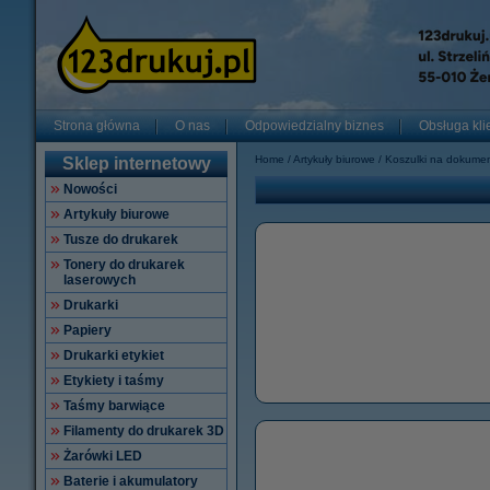
Strona główna
O nas
Odpowiedzialny biznes
Obsługa kli
Home
Artykuły biurowe
Koszulki na dokume
Sklep internetowy
Nowości
Artykuły biurowe
Tusze do drukarek
Tonery do drukarek
laserowych
Drukarki
Papiery
Drukarki etykiet
Etykiety i taśmy
Taśmy barwiące
Filamenty do drukarek 3D
Żarówki LED
Baterie i akumulatory