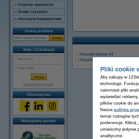
Artykuły spożywcze
Środki czystości
Akcesoria komputerowe
Szukaj produktu
Szukaj
Moje 123drukuj.pl
Koszulki foliowe A4
Koszulki foliowe A5
Pliki cookie 
Aby zakupy w 123dru
technologii. Funkcj
Zapomniałeś hasła?
natomiast pliki ana
Obserwuj nas
wyświetlać reklamy
plików cookie do an
Nasza
polityka pry
temat rodzajów tych
Wiarygodny partner
preferencje. Kliknij
umieścimy jedynie p
analityczne.