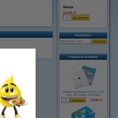
Okazja
110,00 zł
Newsletter
Popularne produkty
Etykiety wysyłkowe A6 (105 x 148
mm), 100 etykiet, 123drukuj
14,90 zł