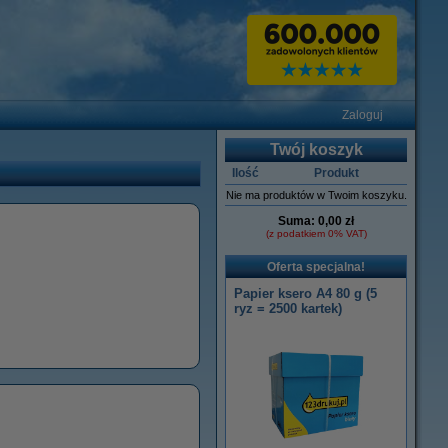
Zaloguj
Twój koszyk
Ilość
Produkt
Nie ma produktów w Twoim koszyku.
Suma:
0,00 zł
(z podatkiem 0% VAT)
Oferta specjalna!
Papier ksero A4 80 g (5
ryz = 2500 kartek)