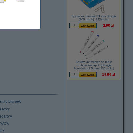
Spinacze biurowe 33 mm okrągłe
(100 sztuk), 123drukuj
2,90 zł
Zestaw 4x marker do tablic
suchościeralnych (okrągła
końcówka 2,5 mm) 123drukuj
19,90 zł
riały biurowe
latory
egarory
z WOW
ery