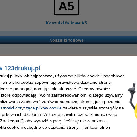
Koszulki foliowe A5
Koszulki foliowe
w 123drukuj.pl
kuj.pl były jak najprostsze, używamy plików cookie i podobnych
onalne pliki cookie zapewniają prawidłowe działanie strony,
lityczne pomagają nam ją stale ulepszać. Chcemy również
, które odpowiadają Twoim zainteresowaniom, dlatego używamy
alizowania zachowań zarówno na naszej stronie, jak i poza nią.
watności dotycząca plików cookie
zawiera wszystkie szczegóły na
 plików i ich działania. W każdej chwili możesz zmienić swoje
 „Zaakceptuj”, aby wyrazić zgodę. Jeśli się nie zgadzasz,
liki cookie niezbędne do działania strony – funkcjonalne i