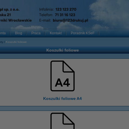
enta
Blog
Praca
Kontakt
Poradnik KSeF
nty
Koszulki foliowe
Koszulki foliowe
Koszulki foliowe A4