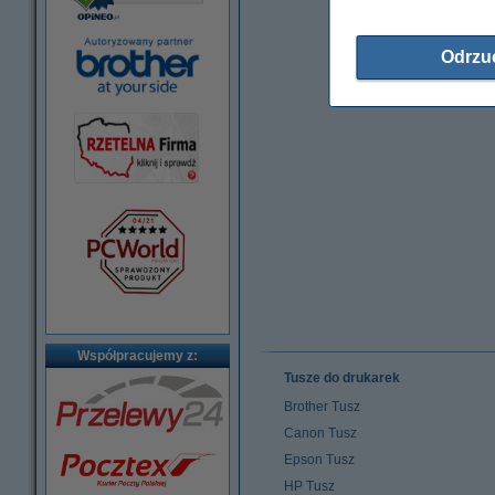
Odrzu
Współpracujemy z:
Tusze do drukarek
Brother Tusz
Canon Tusz
Epson Tusz
HP Tusz