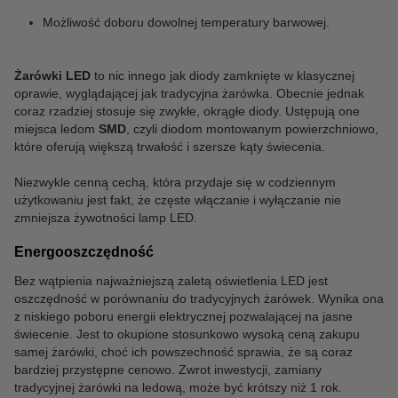
Możliwość doboru dowolnej temperatury barwowej.
Żarówki LED
to nic innego jak diody zamknięte w klasycznej
oprawie, wyglądającej jak tradycyjna żarówka. Obecnie jednak
coraz rzadziej stosuje się zwykłe, okrągłe diody. Ustępują one
miejsca ledom
SMD
, czyli diodom montowanym powierzchniowo,
które oferują większą trwałość i szersze kąty świecenia.
Niezwykle cenną cechą, która przydaje się w codziennym
użytkowaniu jest fakt, że częste włączanie i wyłączanie nie
zmniejsza żywotności lamp LED.
Energooszczędność
Bez wątpienia najważniejszą zaletą oświetlenia LED jest
oszczędność w porównaniu do tradycyjnych żarówek. Wynika ona
z niskiego poboru energii elektrycznej pozwalającej na jasne
świecenie. Jest to okupione stosunkowo wysoką ceną zakupu
samej żarówki, choć ich powszechność sprawia, że są coraz
bardziej przystępne cenowo. Zwrot inwestycji, zamiany
tradycyjnej żarówki na ledową, może być krótszy niż 1 rok.