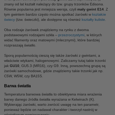
znany od lat kształt należący do tzw. grupy trzonków Edisona.
Równie popularna jest mniejsza wersja, czyli
mały gwint E14
. Z
tym gwintem bardzo często można spotkać żarówki w
kształcie
świecy
(tzw. świeczki), ale dostępne są również
kształty kuliste
.
Oba rodzaje żarówek znajdziemy na rynku z dwoma
podstawowymi rodzajami szkła –
przezroczystymi
, w których
widać filamenty oraz matowymi (mlecznymi), które bardziej
rozpraszają światło.
Sporą popularnością cieszą się także żarówki z gwintami, a
właściwie wtykami, halogenowymi. Zaliczamy tutaj takie trzonki
jak
GU10
, GU5.3 (MR16), czy G9. Inną, powszechną grupą są
żarówki samochodowe, gdzie znajdziemy takie trzonki jak np.
C5W, W5W, czy BA15S.
Barwa światła
Temperatura barwowa światła to obiektywna miara wrażenia
barwy danego źródła światła wyrażana w Kelwinach (K).
Wybierając żarówki, warto zwrócić uwagę na ten parametr,
ponieważ będzie on nadawał charakter i tworzył nastrój w
oświetlanym pomieszczeniu.