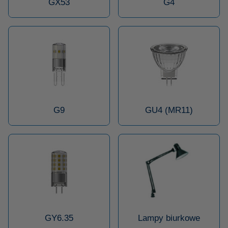
GX53
G4
G9
GU4 (MR11)
GY6.35
Lampy biurkowe