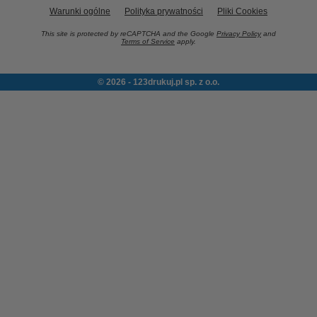
Warunki ogólne
Polityka prywatności
Pliki Cookies
This site is protected by reCAPTCHA and the Google
Privacy Policy
and
Terms of Service
apply.
© 2026 - 123drukuj.pl sp. z o.o.