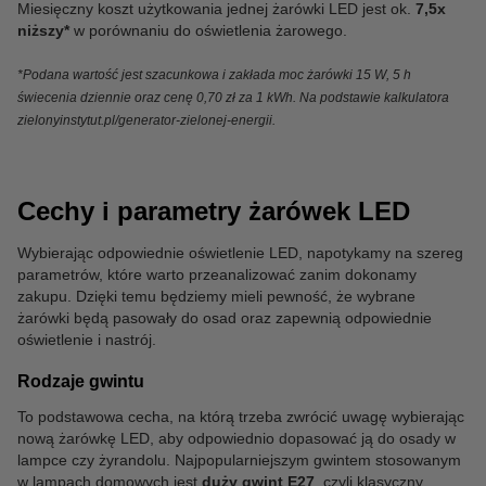
Miesięczny koszt użytkowania jednej żarówki LED jest ok.
7,5x
niższy*
w porównaniu do oświetlenia żarowego.
*Podana wartość jest szacunkowa i zakłada moc żarówki 15 W, 5 h
świecenia dziennie oraz cenę 0,70 zł za 1 kWh. Na podstawie kalkulatora
zielonyinstytut.pl/generator-zielonej-energii.
Cechy i parametry żarówek LED
Wybierając odpowiednie oświetlenie LED, napotykamy na szereg
parametrów, które warto przeanalizować zanim dokonamy
zakupu. Dzięki temu będziemy mieli pewność, że wybrane
żarówki będą pasowały do osad oraz zapewnią odpowiednie
oświetlenie i nastrój.
Rodzaje gwintu
To podstawowa cecha, na którą trzeba zwrócić uwagę wybierając
nową żarówkę LED, aby odpowiednio dopasować ją do osady w
lampce czy żyrandolu. Najpopularniejszym gwintem stosowanym
w lampach domowych jest
duży gwint E27
, czyli klasyczny,