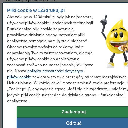
Pliki cookie w 123drukuj.pl
Jeśli chcemy osiągnąć wrażenie przytulnego, spokojnego miejsca
Aby zakupy w 123drukuj.pl były jak najprostsze,
to warto sięgnąć po żarówki emitujące
ciepłą barwę światła
(2000-3000 K). W aranżacjach biurowych i miejscach gdzie liczy
używamy plików cookie i podobnych technologii.
się odpowiednie światło do pracy, warto postawić na
neutralne
Funkcjonalne pliki cookie zapewniają
(ok. 4000 K) lub
chłodne
(5000-7000 K) barwy. Nadają one
prawidłowe działanie strony, natomiast pliki
pomieszczeniom nowoczesnego, profesjonalnego charakteru.
analityczne pomagają nam ją stale ulepszać.
Chcemy również wyświetlać reklamy, które
Wybór odpowiedniej temperatury barwowej zależy w dużej mierze
odpowiadają Twoim zainteresowaniom, dlatego
od indywidualnych preferencji i pożądanego efektu.
używamy plików cookie do analizowania
zachowań zarówno na naszej stronie, jak i poza
Co to są lumeny?
nią. Nasza
polityka prywatności dotycząca
plików cookie
zawiera wszystkie szczegóły na temat rodzajów tych 
Lumen to jednostka miary strumienia świetlnego, który z kolei
i ich działania. W każdej chwili możesz zmienić swoje preferencje. K
określa całkowitą moc emitowanego światła. W prostszych
słowach - im więcej lumenów tym więcej emitowanego światła
„Zaakceptuj”, aby wyrazić zgodę. Jeśli się nie zgadzasz, umieścim
przez żarówkę. Nie oznacza to jednak automatycznie, że im
jedynie pliki cookie niezbędne do działania strony – funkcjonalne i
więcej tym lepiej.
analityczne.
Z racji, że diody LED wytwarzają niewielkie ilości ciepła i zużywają
Zaakceptuj
mało energii, lumeny są bardziej miarodajnym parametrem niż
waty. Najczęściej jednak podaje się moc odpowiadającą
Odrzuć