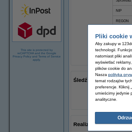
Sprzedaż
NIP
REGON
KRS
Pliki cookie 
Aby zakupy w 123dru
Konto ban
technologii. Funkcj
This site is protected by
reCAPTCHA and the Google
natomiast pliki ana
Privacy Policy
and
Terms of Service
apply.
wyświetlać reklamy
plików cookie do an
Nasza
polityka pry
Śledź 123drukuj.pl w 
temat rodzajów tych
preferencje. Kliknij
umieścimy jedynie p
analityczne.
Odrzu
Realizacja zamówień