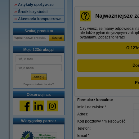
Artykuły spożywcze
Środki czystości
Najważniejsze z
Akcesoria komputerowe
Czy wiesz, że mamy odpowiedzi na 
Szukaj produktu
ale także pytań dotyczących zakup
pytaniami. Zobacz to teraz!
Szukaj
O 123d
Moje 123drukuj.pl
Do
P
Zapomniałeś hasła?
Obserwuj nas
Formularz kontaktu:
Imie i nazwisko: *
Adres:
Wiarygodny partner
Kod pocztowy / miejscowość:
Telefon:
Email *