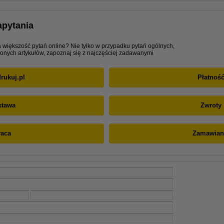
apytania
większość pytań online? Nie tylko w przypadku pytań ogólnych,
ionych artykułów, zapoznaj się z najczęściej zadawanymi
rukuj.pl
Płatnoś
stawa
Zwroty
raca
Zamawian