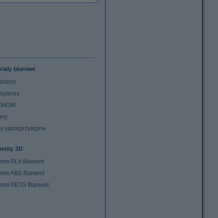
riały biurowe
latory
egarory
z WOW
ery
y samoprzylepne
menty 3D
 mm PLA filament
 mm ABS filament
 mm PETG filament