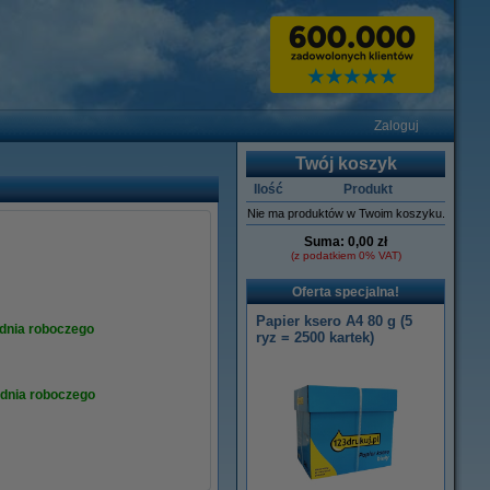
Zaloguj
Twój koszyk
Ilość
Produkt
Nie ma produktów w Twoim koszyku.
Suma:
0,00 zł
(z podatkiem 0% VAT)
Oferta specjalna!
Papier ksero A4 80 g (5
dnia roboczego
ryz = 2500 kartek)
 dnia roboczego