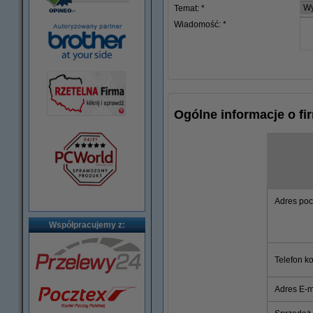
Temat: *
Wiadomość: *
Ogólne informacje o fi
Adres po
Współpracujemy z:
Telefon k
Adres E-m