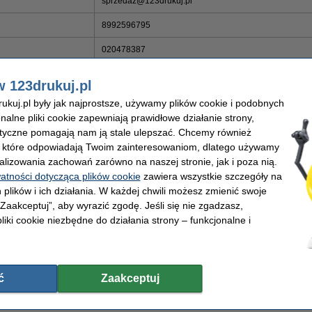
sprzedaz@123drukuj.pl
8992596795
020478387
0000274836 - Sąd Rejonowy dla Wrocławia-Fabrycznej
w 123drukuj.pl
Wydział Gospodarczy KRS
kuj.pl były jak najprostsze, używamy plików cookie i podobnych
kowe ING Bank Śląski
04 1050 1575 1000 0023 1587 6322
onalne pliki cookie zapewniają prawidłowe działanie strony,
lityczne pomagają nam ją stale ulepszać. Chcemy również
, które odpowiadają Twoim zainteresowaniom, dlatego używamy
alizowania zachowań zarówno na naszej stronie, jak i poza nią.
watności dotycząca plików cookie
zawiera wszystkie szczegóły na
mediach społecznościowych:
 plików i ich działania. W każdej chwili możesz zmienić swoje
 „Zaakceptuj”, aby wyrazić zgodę. Jeśli się nie zgadzasz,
liki cookie niezbędne do działania strony – funkcjonalne i
ć
Zaakceptuj