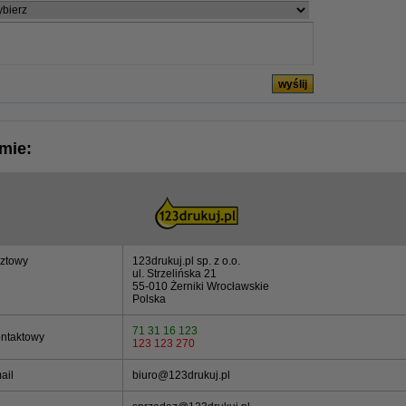
rmie:
cztowy
123drukuj.pl sp. z o.o.
ul. Strzelińska 21
55-010 Żerniki Wrocławskie
Polska
71 31 16 123
ontaktowy
123 123 270
ail
biuro@123drukuj.pl