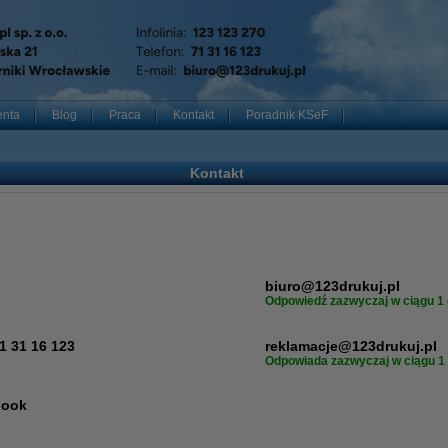
enta
Blog
Praca
Kontakt
Poradnik KSeF
Kontakt
biuro@123drukuj.pl
Odpowiedź zazwyczaj w ciągu 1 
71 31 16 123
reklamacje@123drukuj.pl
Odpowiada zazwyczaj w ciągu 1
book