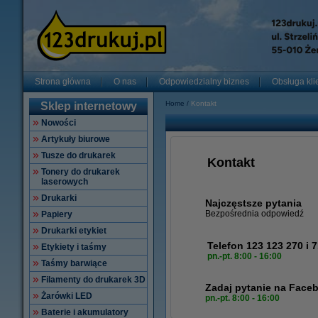
Strona główna
O nas
Odpowiedzialny biznes
Obsługa kli
Home
Kontakt
Sklep internetowy
Nowości
Artykuły biurowe
Tusze do drukarek
Kontakt
Tonery do drukarek
laserowych
Drukarki
Najczęstsze pytania
Bezpośrednia odpowiedź
Papiery
Drukarki etykiet
Telefon 123 123 270 i 
Etykiety i taśmy
pn.-pt. 8:00 - 16:00
Taśmy barwiące
Filamenty do drukarek 3D
Zadaj pytanie na Face
Żarówki LED
pn.-pt. 8:00 - 16:00
Baterie i akumulatory