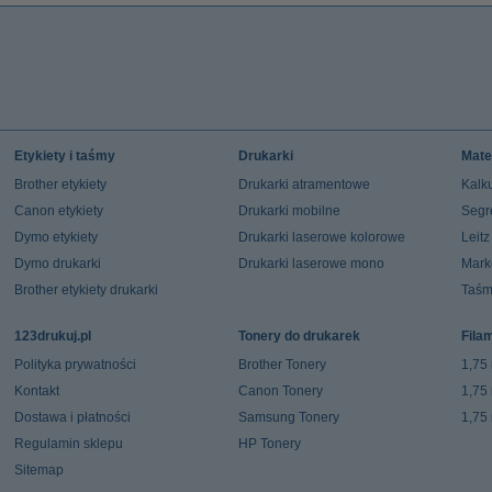
Etykiety i taśmy
Drukarki
Mate
Brother etykiety
Drukarki atramentowe
Kalku
Canon etykiety
Drukarki mobilne
Segr
Dymo etykiety
Drukarki laserowe kolorowe
Leit
Dymo drukarki
Drukarki laserowe mono
Mark
Brother etykiety drukarki
Taśm
123drukuj.pl
Tonery do drukarek
Fila
Polityka prywatności
Brother Tonery
1,75
Kontakt
Canon Tonery
1,75
Dostawa i płatności
Samsung Tonery
1,75
Regulamin sklepu
HP Tonery
Sitemap