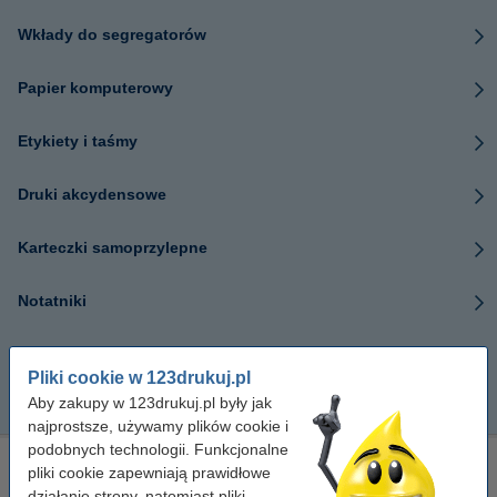
Wkłady do segregatorów
Papier komputerowy
Etykiety i taśmy
Druki akcydensowe
Karteczki samoprzylepne
Notatniki
Koperty
Pliki cookie w 123drukuj.pl
Aby zakupy w 123drukuj.pl były jak
Papier kancelaryjny
najprostsze, używamy plików cookie i
podobnych technologii. Funkcjonalne
pliki cookie zapewniają prawidłowe
Zamów papier do drukarki - różne rodzaje,
działanie strony, natomiast pliki