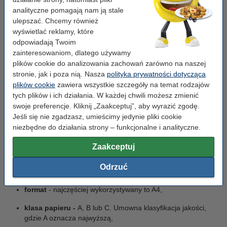
formaty i kolory.
analityczne pomagają nam ją stale
ulepszać. Chcemy również
Papier to podstawowy materiał eksploatacyjny do drukarek i
wyświetlać reklamy, które
urządzeń wielofunkcyjnych
. Jest również niezbędny w ogólno
odpowiadają Twoim
pojętej
pracy biurowej
. Jednocześnie jest to rzecz, do której nie
przywiązujemy zazwyczaj dużej wagi. Trzeba mieć na uwadze, że
zainteresowaniom, dlatego używamy
jakość papieru do drukarki przekłada się bezpośrendio na jakość
plików cookie do analizowania zachowań zarówno na naszej
wydruku.
stronie, jak i poza nią. Nasza
polityka prywatności dotycząca
plików cookie
zawiera wszystkie szczegóły na temat rodzajów
Cechy papieru
tych plików i ich działania. W każdej chwili możesz zmienić
swoje preferencje. Kliknij „Zaakceptuj”, aby wyrazić zgodę.
Podstawowym wyróżnikiem wśród papierów jest gramatura, czyli
Jeśli się nie zgadzasz, umieścimy jedynie pliki cookie
masa wyrobu papierniczego wyrażona w gramach na metr
niezbędne do działania strony – funkcjonalne i analityczne.
kwadratowy. Parametr ten pośrednio przekłada się na grubość
papieru. Oprócz tego, warto zwrócić uwagę na kilka innych
Zaakceptuj
parametrów:
Odrzuć
rodzaj
, np. ksero (zywkły), fotograficzny lub transferowy,
format
- najczęściej wykorzystywany to A4,
klasa papieru -
A, B lub C. Umowna klasyfikacja jakości,
gdzie A oznacza najwyższą,