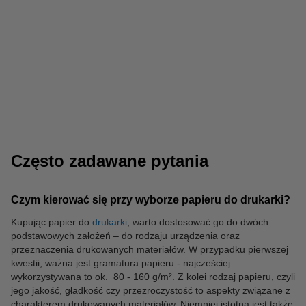
Segregatory
Drukarki atramentowe
Często zadawane pytania
Czym kierować się przy wyborze papieru do drukarki?
Koszulki foliowe
Kupując papier do
drukarki
, warto dostosować go do dwóch
podstawowych założeń – do rodzaju urządzenia oraz
przeznaczenia drukowanych materiałów. W przypadku pierwszej
kwestii, ważna jest gramatura papieru - najcześciej
wykorzystywana to ok. 80 - 160 g/m². Z kolei rodzaj papieru, czyli
jego jakość, gładkość czy przezroczystość to aspekty związane z
charakterem drukowanych materiałów. Niemniej istotna jest także