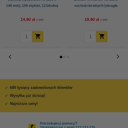
148 mm), 100 etykiet, 123drukuj
suchościeralnych (okrągła
końcówka 2,5 mm) 123drukuj
14,90 zł
19,90 zł
z VAT
z VAT
600 tysięcy zadowolonych klientów
Wysyłka już dzisiaj!
Najniższe ceny!
Potrzebujesz pomocy?
Skontaktuj się z nami 123 123 270