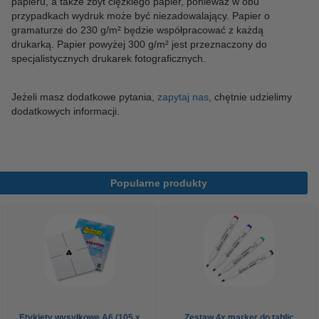
papieru, a także zbyt ciężkiego papier, ponieważ w obu
przypadkach wydruk może być niezadowalający. Papier o
gramaturze do 230 g/m² będzie współpracować z każdą
drukarką. Papier powyżej 300 g/m² jest przeznaczony do
specjalistycznych drukarek fotograficznych.
Jeżeli masz dodatkowe pytania,
zapytaj nas
, chętnie udzielimy
dodatkowych informacji.
Popularne produkty
Etykiety wysyłkowe A6 (105 x
Zestaw 4x marker do tablic