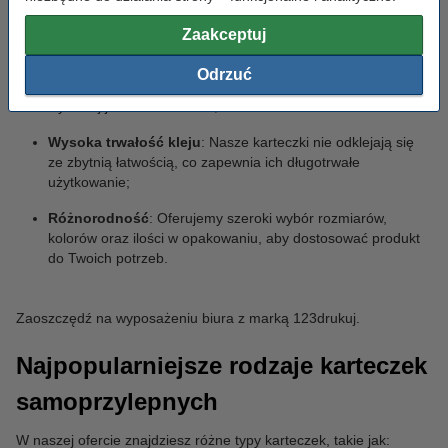
wysoką jakość w niższej cenie - bez kompromisów. Nasze kartki i
notesy to:
Zaakceptuj
Ekonomiczne rozwiązanie
: Karteczki 123drukuj to tańsza
Odrzuć
opcja w porównaniu do innych marek, przy zachowaniu
wysokiej jakości i trwałości;
Wysoka trwałość kleju
: Nasze karteczki nie odklejają się
ze zbytnią łatwością, co zapewnia ich długotrwałe
użytkowanie;
Różnorodność
: Oferujemy szeroki wybór rozmiarów,
kolorów oraz ilości w opakowaniu, aby dostosować produkt
do Twoich potrzeb.
Zaoszczędź na wyposażeniu biura z marką 123drukuj.
Najpopularniejsze rodzaje karteczek
samoprzylepnych
W naszej ofercie znajdziesz różne typy karteczek, takie jak: