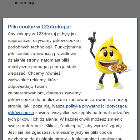
informacji.
Nie zapominaj, jak wszechstronnym i przydatnym narzędziem
Pliki cookie w 123drukuj.pl
mogą być proste karteczki samoprzylepne!
Aby zakupy w 123drukuj.pl były jak
Karteczki marki 123drukuj
najprostsze, używamy plików cookie i
podobnych technologii. Funkcjonalne
123drukuj oferuje karteczki samoprzylepne, które łączą wysoką
pliki cookie zapewniają prawidłowe
jakość z atrakcyjną ceną. Produkty te są doskonałe do
działanie strony, natomiast pliki
codziennego użytku, zarówno w biurze, jak i w domu. Karteczki
analityczne pomagają nam ją stale
123drukuj charakteryzują się mocnym klejem, który zapewnia
ulepszać. Chcemy również
pewne przyleganie, a jednocześnie nie zostawia śladów po ich
wyświetlać reklamy, które
usunięciu.
odpowiadają Twoim
zainteresowaniom, dlatego używamy
Oprócz karteczek z klejem, znajdziesz w naszej ofercie również
plików cookie do analizowania zachowań zarówno na naszej
proste, białe kartki w kostce (memo) bez kleju. To świetna opcja
stronie, jak i poza nią. Nasza
polityka prywatności dotycząca
dla sporządzania szybkich notatek gdy nie chcesz ich przyklejać,
a np. włożyć między inne kartki.
plików cookie
zawiera wszystkie szczegóły na temat rodzajów
tych plików i ich działania. W każdej chwili możesz zmienić
Zalety karteczek 123drukuj
swoje preferencje. Kliknij „Zaakceptuj”, aby wyrazić zgodę.
Jeśli się nie zgadzasz, umieścimy jedynie pliki cookie
Czasami nie warto przepłacać, dla samej marki. Oferujemy
niezbędne do działania strony – funkcjonalne i analityczne.