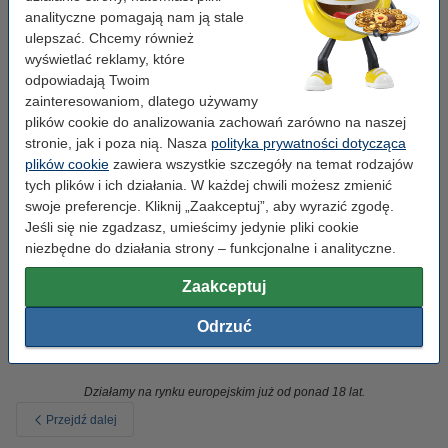
analityczne pomagają nam ją stale
ulepszać. Chcemy również
wyświetlać reklamy, które
odpowiadają Twoim
zainteresowaniom, dlatego używamy
plików cookie do analizowania zachowań zarówno na naszej
stronie, jak i poza nią. Nasza
polityka prywatności dotycząca
plików cookie
zawiera wszystkie szczegóły na temat rodzajów
tych plików i ich działania. W każdej chwili możesz zmienić
swoje preferencje. Kliknij „Zaakceptuj”, aby wyrazić zgodę.
Jeśli się nie zgadzasz, umieścimy jedynie pliki cookie
niezbędne do działania strony – funkcjonalne i analityczne.
Zaakceptuj
Odrzuć
Działamy na rynku europejskim już od ponad 18 lat.
Przejdź dalej