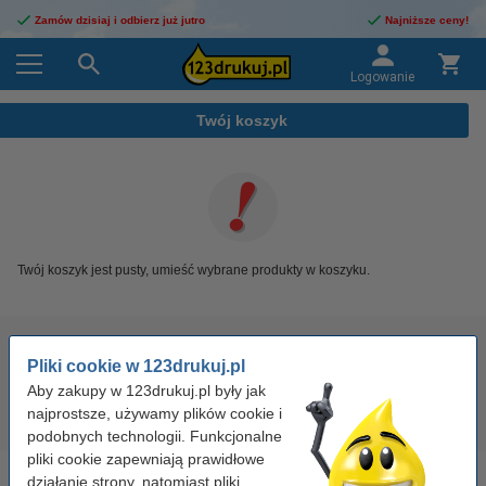
Zamów dzisiaj i odbierz już jutro
Najniższe ceny!
Logowanie
Twój koszyk
Twój koszyk jest pusty, umieść wybrane produkty w koszyku.
Wszystko do biura
Pliki cookie w 123drukuj.pl
Darmowa dostawa od 500 zł
Aby zakupy w 123drukuj.pl były jak
najprostsze, używamy plików cookie i
Ponad 600.000 zadowolonych klientów
podobnych technologii. Funkcjonalne
pliki cookie zapewniają prawidłowe
działanie strony, natomiast pliki