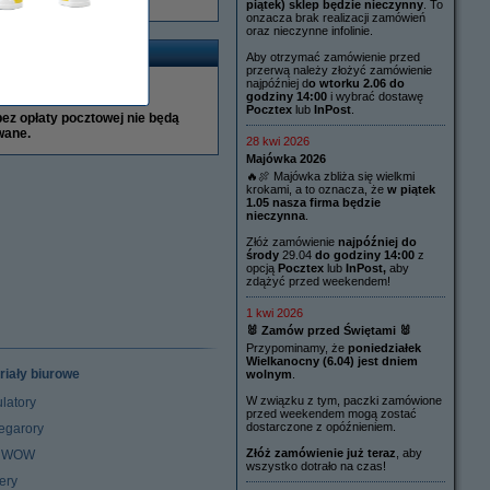
piątek) sklep będzie nieczynny
. To
onzacza brak realizacji zamówień
oraz nieczynne infolinie.
ncja
Aby otrzymać zamówienie przed
przerwą należy złożyć zamówienie
najpóźniej d
o wtorku 2.06 do
 do warunków gwarancji
godziny 14:00
i wybrać dostawę
Pocztex
lub
InPost
.
ez opłaty pocztowej nie będą
wane.
28 kwi 2026
Majówka 2026
🔥🍖 Majówka zbliża się wielkmi
krokami, a to oznacza, że
w piątek
1.05 nasza firma będzie
nieczynna
.
Złóż zamówienie
najpóźniej do
środy
29.04
do godziny 14:00
z
opcją
Pocztex
lub
InPost,
aby
zdążyć przed weekendem!
1 kwi 2026
🐰 Zamów przed Świętami 🐰
Przypominamy, że
poniedziałek
Wielkanocny (6.04) jest dniem
riały biurowe
wolnym
.
W związku z tym, paczki zamówione
latory
przed weekendem mogą zostać
dostarczone z opóźnieniem.
egarory
Złóż zamówienie już teraz
, aby
z WOW
wszystko dotrało na czas!
ery