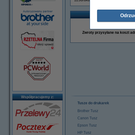
123drukuj z dożywotnią gwarancją.
Zwr
Odrzu
Naciśnij
tutaj
, by przejść 
Zwroty przysyłane na koszt ad
Współpracujemy z:
Tusze do drukarek
Brother Tusz
Canon Tusz
Epson Tusz
HP Tusz