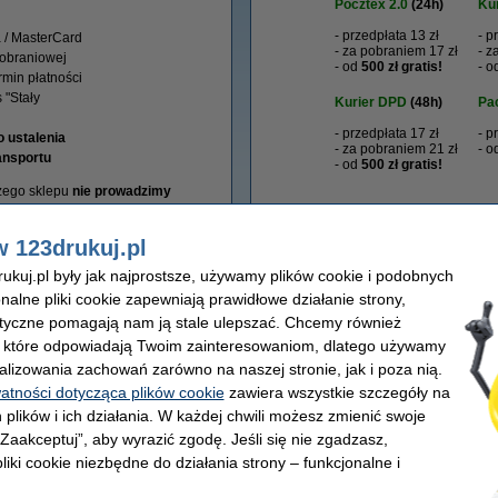
Pocztex 2.0
(24h)
Kur
- przedpłata 13 zł
- p
a / MasterCard
- za pobraniem 17 zł
- z
pobraniowej
- od
500 zł gratis!
- o
rmin płatności
 "Stały
Kurier
DPD
(48h)
Pa
- przedpłata 17 zł
- p
 ustalenia
- za pobraniem 21 zł
- o
ansportu
- od
500 zł gratis!
zego sklepu
nie prowadzimy
w 123drukuj.pl
Sklep z tanimi tuszami, tonerami i drukarkami
kuj.pl były jak najprostsze, używamy plików cookie i podobnych
 w którym szybko i wygodnie kupisz
tusze i tonery
do drukarek,
papier ksero
o
onalne pliki cookie zapewniają prawidłowe działanie strony,
zystkich
drukarek atramentowych
i
laserowych
dostępnych na rynku - m.in. mare
lityczne pomagają nam ją stale ulepszać. Chcemy również
 się również w sprzedaży drukarek, urządzeń wielofunkcyjnych, drukarek etykiet o
, które odpowiadają Twoim zainteresowaniom, dlatego używamy
realizację i produkty, którym możesz zaufać. W naszej ofercie znajdziesz wszyst
alizowania zachowań zarówno na naszej stronie, jak i poza nią.
onej pojemności
i
z
dożywotnią gwarancją
. Marka 123drukuj to coś więcej niż ma
 tej marki, które sprawdzą się zarówno w biurze, jak i w domu.
watności dotycząca plików cookie
zawiera wszystkie szczegóły na
 plików i ich działania. W każdej chwili możesz zmienić swoje
klientów indywidualnych, oferując bardzo wysoką dostępność produktów. Opróc
rowe, baterie, oświetlenie LED, chemię gospodarczą czy produkty spożywcze - wsz
 „Zaakceptuj”, aby wyrazić zgodę. Jeśli się nie zgadzasz,
liki cookie niezbędne do działania strony – funkcjonalne i
atrakcyjne ceny, szybką wysyłkę i sprawdzoną jakość. Drukuj więcej i płać mni