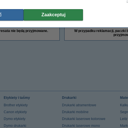
oty
Gwara
ć
Zaakceptuj
do warunków zwrotu towaru
Naciśnij
tutaj
, by przejść
resata nie będą przyjmowane.
W przypadku reklamacji, paczki b
przyjmo
Etykiety i taśmy
Drukarki
Mate
Brother etykiety
Drukarki atramentowe
Kalku
Canon etykiety
Drukarki mobilne
Segr
Dymo etykiety
Drukarki laserowe kolorowe
Leit
Dymo drukarki
Drukarki laserowe mono
Mark