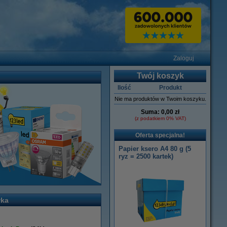
Zaloguj
Twój koszyk
Ilość
Produkt
Nie ma produktów w Twoim koszyku.
Suma:
0,00 zł
(z podatkiem 0% VAT)
Oferta specjalna!
Papier ksero A4 80 g (5
ryz = 2500 kartek)
łka