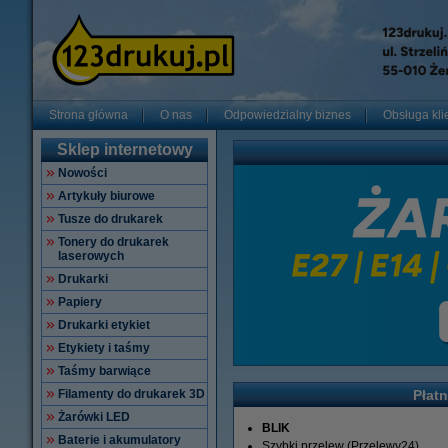
Strona główna
O nas
Odpowiedzialny biznes
Obsługa kli
Sklep internetowy
Nowości
Artykuły biurowe
Tusze do drukarek
Tonery do drukarek
laserowych
Drukarki
Papiery
Drukarki etykiet
Etykiety i taśmy
Taśmy barwiące
Filamenty do drukarek 3D
Płat
Żarówki LED
BLIK
Baterie i akumulatory
Szybki przelew (Przelewy24)