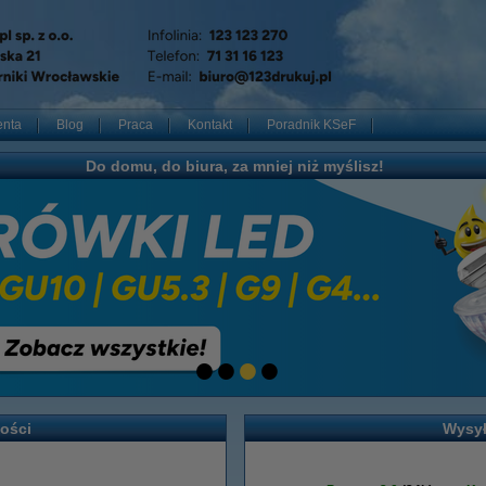
enta
Blog
Praca
Kontakt
Poradnik KSeF
Do domu, do biura, za mniej niż myślisz!
ności
Wysy