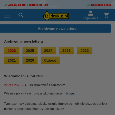
Zamów dzisiaj i odbierz już jutro
Najniższe ceny!
Logowanie
Archiwum newslettera
Archiwum newslettera
2026
2025
2024
2023
2022
2021
2020
Całość
Wiadomości z/ od 2026:
22 cze 2026 -
📱 Jak drukować z telefonu?
Właśnie pojawił się nowy artykuł na naszym
blogu
.
Tym razem wyjaśniamy, jak skutecznie drukować mobilnie bezpośrednio z
poziomu smartfona. Zapraszamy do lektury.