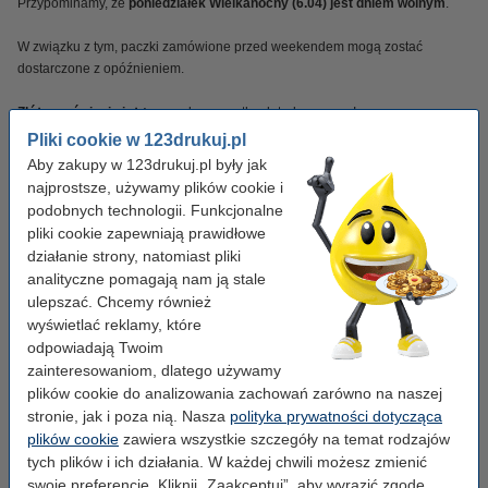
Przypominamy, że
poniedziałek Wielkanocny (6.04) jest dniem wolnym
.
W związku z tym, paczki zamówione przed weekendem mogą zostać
dostarczone z opóźnieniem.
Złóż zamówienie już teraz
, aby wszystko dotrało na czas!
Pliki cookie w 123drukuj.pl
Aby zakupy w 123drukuj.pl były jak
11 lut 2026 -
Świętujemy 600.000 klientów
najprostsze, używamy plików cookie i
🎉 19 lat - 600.000 klientów - 1.700.000 zamówień! 🎉
podobnych technologii. Funkcjonalne
pliki cookie zapewniają prawidłowe
działanie strony, natomiast pliki
23 sty 2026 -
Nowość: zakładka KSeF - najczęściej zadawane pytania
analityczne pomagają nam ją stale
Uruchomiliśmy nową zakładkę
KSeF
, w której odpowiadamy na najczęściej
ulepszać. Chcemy również
zadawane pytania. Znajdziesz tam praktyczne informacje oraz wyjaśnienia
wyświetlać reklamy, które
związane z wdrożeniem KSeF.
odpowiadają Twoim
zainteresowaniom, dlatego używamy
plików cookie do analizowania zachowań zarówno na naszej
Informujemy również, że firma
123drukuj.pl
, zgodnie z obowiązującymi
stronie, jak i poza nią. Nasza
polityka prywatności dotycząca
przepisami,
od 1 kwietnia 2026 roku będzie w pełni korzystać z Krajowego
plików cookie
zawiera wszystkie szczegóły na temat rodzajów
Systemu e‑Faktur (KSeF)
.
tych plików i ich działania. W każdej chwili możesz zmienić
swoje preferencje. Kliknij „Zaakceptuj”, aby wyrazić zgodę.