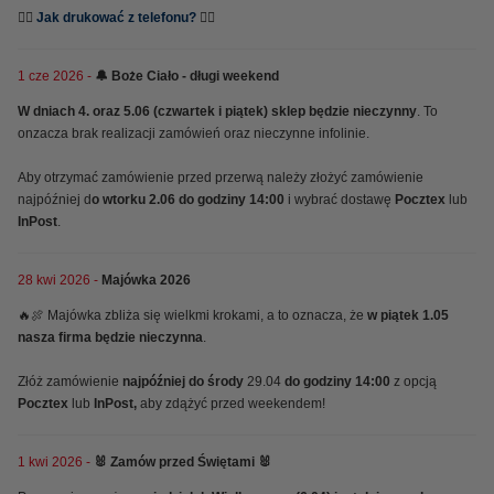
👉🏻
Jak drukować z telefonu?
👈🏻
1 cze 2026 -
🔔 Boże Ciało - długi weekend
W dniach 4. oraz 5.06 (czwartek i piątek) sklep będzie nieczynny
. To
onzacza brak realizacji zamówień oraz nieczynne infolinie.
Aby otrzymać zamówienie przed przerwą należy złożyć zamówienie
najpóźniej d
o wtorku 2.06 do godziny 14:00
i wybrać dostawę
Pocztex
lub
InPost
.
28 kwi 2026 -
Majówka 2026
🔥🍖 Majówka zbliża się wielkmi krokami, a to oznacza, że
w piątek 1.05
nasza firma będzie nieczynna
.
Złóż zamówienie
najpóźniej do środy
29.04
do godziny 14:00
z opcją
Pocztex
lub
InPost,
aby zdążyć przed weekendem!
1 kwi 2026 -
🐰 Zamów przed Świętami 🐰