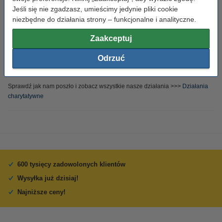
Więcej informacji znajdziesz tutaj:
Najważniejsze informacje o KSeF
Jeśli się nie zgadzasz, umieścimy jedynie pliki cookie
niezbędne do działania strony – funkcjonalne i analityczne.
15 sty 2026 -
123drukuj.pl Spełnia Marzenia
Zaakceptuj
W grudniu ruszyliśmy z ogromną akcją "
123drukuj.pl Spełnia Marzenia
",
której celem było wsparcie jak największej liczby potrzebujących, w
Odrzuć
szczególności dzieci i młodzieży, w spełnieniu ich świątecznych marzeń.
Sprawdź jak nam poszło i zobacz wszystkie nasze działania >>>
Działania
charytatywne
600 tysięcy zadowolonych klientów
Wysyłka już dzisiaj!
Najniższe ceny!