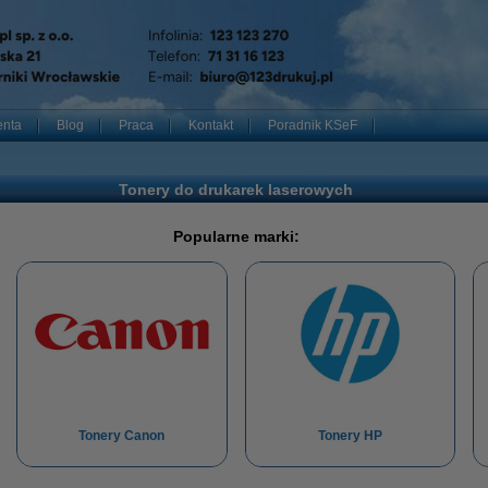
enta
Blog
Praca
Kontakt
Poradnik KSeF
Tonery do drukarek laserowych
Popularne marki:
Tonery Canon
Tonery HP