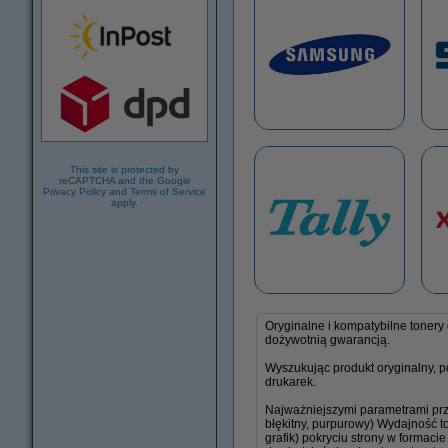
This site is protected by
reCAPTCHA and the Google
Privacy Policy
and
Terms of Service
apply.
Oryginalne i kompatybilne tonery
dożywotnią gwarancją.
Wyszukując produkt oryginalny, p
drukarek.
Najważniejszymi parametrami prz
błękitny, purpurowy) Wydajność to
grafik) pokryciu strony w formac