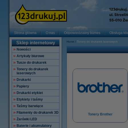
Strona główna
O nas
Odpowiedzialny biznes
Obsługa kli
Home
Tonery do drukarek laserowych
Sklep internetowy
Nowości
Artykuły biurowe
Tusze do drukarek
Tonery do drukarek
laserowych
Drukarki
Papiery
Drukarki etykiet
Etykiety i taśmy
Taśmy barwiące
Filamenty do drukarek 3D
Tonery Brother
Żarówki LED
Baterie i akumulatory