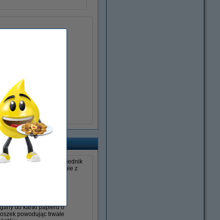
erokopiarki. Jest to odpowiednik
e mamy do czynienia właśnie z
any do kartki papieru o
proszek powodując trwałe