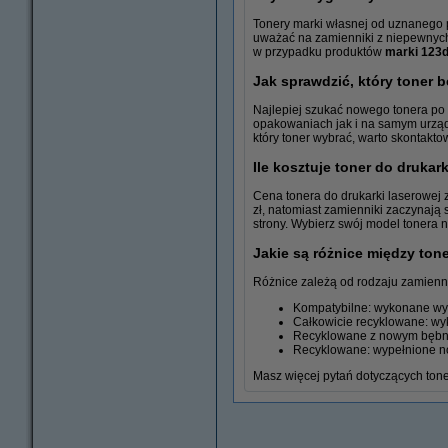
Tonery marki własnej od uznanego p
uważać na zamienniki z niepewnych ź
Drukarki laserowe
w przypadku produktów
marki 123d
Jak sprawdzić, który toner 
Najlepiej szukać nowego tonera po
opakowaniach jak i na samym urządz
który toner wybrać, warto skontakt
Ile kosztuje toner do drukar
Cena tonera do drukarki laserowej 
zł, natomiast zamienniki zaczynają 
strony. Wybierz swój model tonera n
Jakie są różnice między to
Różnice zależą od rodzaju zamienn
Kompatybilne: wykonane wył
Całkowicie recyklowane: wy
Recyklowane z nowym bębn
Recyklowane: wypełnione no
Masz więcej pytań dotyczących to