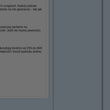
ych urządzeń. Należy jednak
iela na nie gwarancji – tak jak
uk. wielofunkcyjne
azwyczaj zarówno na
oner. Jeśli nie mamy pewności,
 kosztują średnio od 250 do 600
ydajność i koszt wydruku jednej