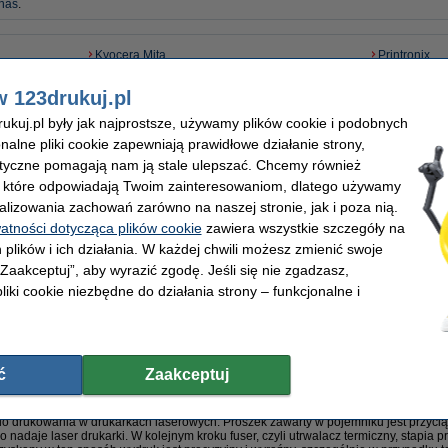
 nas
.
Kyocera Mita
Printronix
Lanier
Rex-Rotary
Lexmark
Ricoh
w 123drukuj.pl
Minolta (Konica Minolta)
Sagem
kuj.pl były jak najprostsze, używamy plików cookie i podobnych
Nashuatec
Samsung
onalne pliki cookie zapewniają prawidłowe działanie strony,
Oce
Savin
OKI
Sharp
lityczne pomagają nam ją stale ulepszać. Chcemy również
Olivetti
Tally
, które odpowiadają Twoim zainteresowaniom, dlatego używamy
Panasonic
Toshiba
alizowania zachowań zarówno na naszej stronie, jak i poza nią.
Pantum
Utax
watności dotycząca plików cookie
zawiera wszystkie szczegóły na
Philips
Xerox
 plików i ich działania. W każdej chwili możesz zmienić swoje
 „Zaakceptuj”, aby wyrazić zgodę. Jeśli się nie zgadzasz,
liki cookie niezbędne do działania strony – funkcjonalne i
Zamów odpowiedni toner do swojej drukarki laserowej
zkiem o określonym kolorze, wykorzystywany przez
drukarki laserowe
i niektóre ks
i nie należy mylić ich ze sobą. Szukając tonera do drukarki, należy upewnić się, ż
ć
Zaakceptuj
arce laserowej
 drukowania w drukarkach laserowych. Proszek zawarty w pojemniku jest przyciąg
 nadaje laser drukarki. W kolejnym kroku fuser, czyli utrwalacz termiczny, stapia 