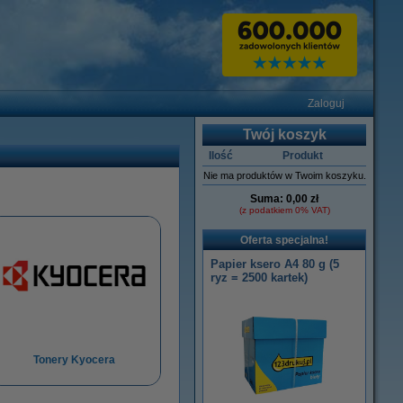
Zaloguj
Twój koszyk
Ilość
Produkt
Nie ma produktów w Twoim koszyku.
Suma:
0,00 zł
(z podatkiem 0% VAT)
Oferta specjalna!
Papier ksero A4 80 g (5
ryz = 2500 kartek)
Tonery Kyocera