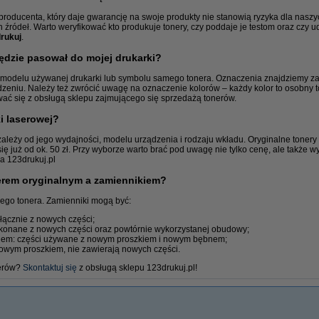
roducenta, który daje gwarancję na swoje produkty nie stanowią ryzyka dla nasz
ródeł. Warto weryfikować kto produkuje tonery, czy poddaje je testom oraz czy udz
Papier ksero
Dr
rukuj
.
będzie pasował do mojej drukarki?
 modelu używanej drukarki lub symbolu samego tonera. Oznaczenia znajdziemy z
eniu. Należy też zwrócić uwagę na oznaczenie kolorów – każdy kolor to osobny t
ować się z obsługą sklepu zajmującego się sprzedażą tonerów.
ki laserowej?
zależy od jego wydajności, modelu urządzenia i rodzaju wkładu. Oryginalne tonery
się już od ok. 50 zł. Przy wyborze warto brać pod uwagę nie tylko cenę, ale także w
a 123drukuj.pl
nerem oryginalnym a zamiennikiem?
ego tonera. Zamienniki mogą być:
ącznie z nowych części;
konane z nowych części oraz powtórnie wykorzystanej obudowy;
em: części używane z nowym proszkiem i nowym bębnem;
wym proszkiem, nie zawierają nowych części.
nerów?
Skontaktuj się
z obsługą sklepu 123drukuj.pl!