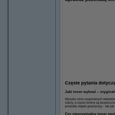
Częste pytania dotycz
Jaki toner wybrać – orygina
Wysoka cena oryginalnych wkładów 
marży, a nasze tonery są bezpieczn
produkty objęte gwarancją – tak ja
Czy nieoryginalny toner mo