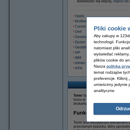
dowiedzieć się więcej,
napisz do
Apple
Brother
Canon
Pliki cookie 
Dell
Aby zakupy w 123dru
Develop
technologii. Funkcj
Epson
Gestetner
natomiast pliki ana
HP
wyświetlać reklamy
IBM
plików cookie do an
Infotec
Nasza
polityka pry
KPN
temat rodzajów tych
preferencje. Kliknij
umieścimy jedynie p
analityczne.
Toner
to pojemnik wypełniony pros
tuszu w
drukarkach atramentowych
drukarką laserową.
Odrzu
Funkcja tonera w druk
Toner jest niezbędnym elementem do
przeciwnym ładunku, który uprzednio