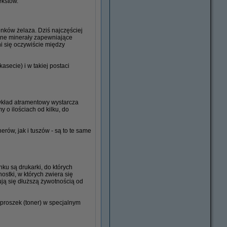
ekstów.
enków żelaza. Dziś najczęściej
óżne minerały zapewniające
ni się oczywiście między
secie) i w takiej postaci
wkład atramentowy wystarcza
 o ilościach od kilku, do
ów, jak i tuszów - są to te same
nku są drukarki, do których
stki, w których zwiera się
ują się dłuższą żywotnością od
proszek (toner) w specjalnym