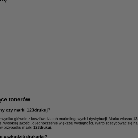
ące tonerów
lny czy marki 123drukuj?
wynika głównie z kosztów działań marketingowych i dystrybucji. Marka własna
12
e, wysokiej jakości, o jednocześnie większej wydajności. Warto zdecydować się na
k w przypadku
marki 123drukuj
.
że uszkodzić drukarkę?