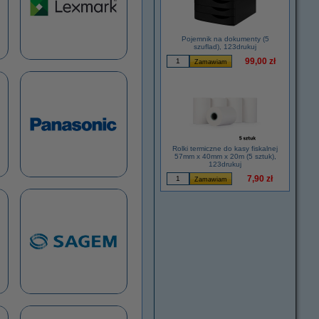
Pojemnik na dokumenty (5
szuflad), 123drukuj
99,00 zł
Rolki termiczne do kasy fiskalnej
57mm x 40mm x 20m (5 sztuk),
123drukuj
7,90 zł