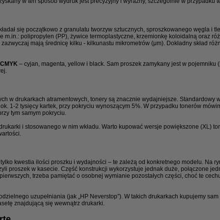
yskany w ten sposób wydruk jest precyzyjny i wyraźny, szczególnie w przypadku t
składał się początkowo z granulatu tworzyw sztucznych, sproszkowanego węgla i tl
 m.in.: polipropylen (PP), żywice termoplastyczne, krzemionkę koloidalną oraz r
u zazwyczaj mają średnicę kilku - kilkunastu mikrometrów (μm). Dokładny skład róż
CMYK
– cyjan, magenta, yellow i black. Sam proszek zamykany jest w pojemniku (ka
ej.
ch w drukarkach atramentowych, tonery są znacznie wydajniejsze. Standardowy 
 ok. 1-2 tysięcy kartek, przy pokryciu wynoszącym 5%. W przypadku tonerów mówimy
 przy tym samym pokryciu.
rukarki i stosowanego w nim wkładu. Warto kupować wersje powiększone (XL) toner
artości.
 tylko kwestia ilości proszku i wydajności – te zależą od konkretnego modelu. Na ry
li proszek w kasecie. Część konstrukcji wykorzystuje jednak duże, połączone jedno
 pierwszych, trzeba pamiętać o osobnej wymianie pozostałych części, choć te cech
dzielnego uzupełniania (jak „HP Neverstop”). W takich drukarkach kupujemy sam 
setę znajdującą się wewnątrz drukarki.
rtę