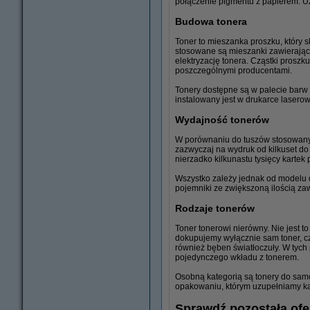
połączenie pigmentu z papierem. Uz
Budowa tonera
Toner to mieszanka proszku, który 
stosowane są mieszanki zawierające
elektryzację tonera. Cząstki proszk
poszczególnymi producentami.
Tonery dostępne są w palecie barw
instalowany jest w drukarce laserow
Wydajność tonerów
W porównaniu do tuszów stosowany
zazwyczaj na wydruk od kilkuset do
nierzadko kilkunastu tysięcy kartek
Wszystko zależy jednak od modelu d
pojemniki ze zwiększoną ilością zaw
Rodzaje tonerów
Toner tonerowi nierówny. Nie jest to
dokupujemy wyłącznie sam toner, czy
również bęben światłoczuły. W tych
pojedynczego wkładu z tonerem.
Osobną kategorią są tonery do samo
opakowaniu, którym uzupełniamy ka
Sprawdź pozostałą ofe