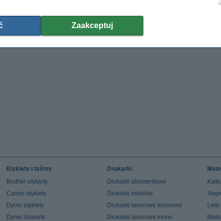
ć
Zaakceptuj
Etykiety i taśmy
Drukarki
Mate
Brother etykiety
Drukarki atramentowe
Kalku
Canon etykiety
Drukarki mobilne
Segr
Dymo etykiety
Drukarki laserowe kolorowe
Leit
Dymo drukarki
Drukarki laserowe mono
Mark