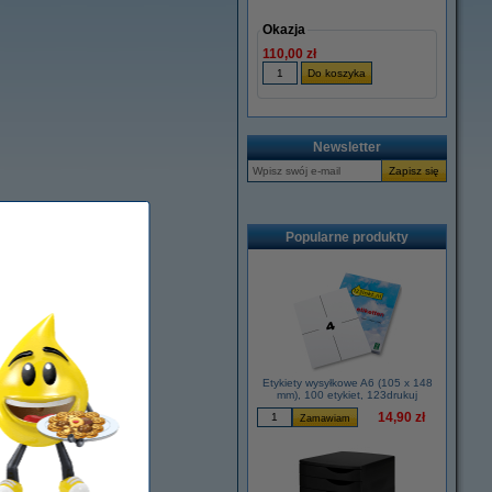
Okazja
110,00 zł
Newsletter
Popularne produkty
Etykiety wysyłkowe A6 (105 x 148
mm), 100 etykiet, 123drukuj
14,90 zł