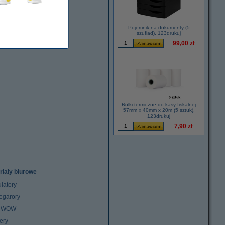
Pojemnik na dokumenty (5
szuflad), 123drukuj
99,00 zł
Rolki termiczne do kasy fiskalnej
57mm x 40mm x 20m (5 sztuk),
123drukuj
7,90 zł
riały biurowe
latory
egarory
z WOW
ery