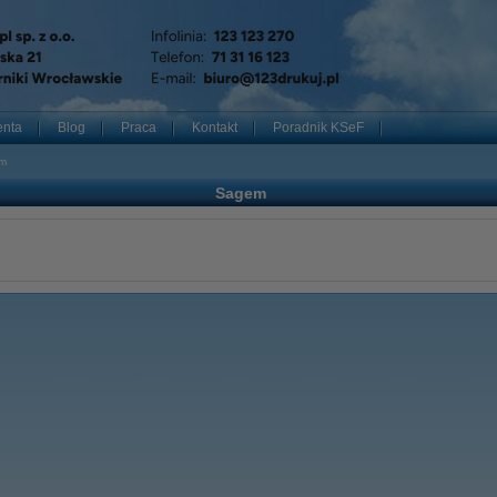
enta
Blog
Praca
Kontakt
Poradnik KSeF
m
Sagem