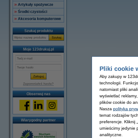
Artykuły spożywcze
Środki czystości
Akcesoria komputerowe
Szukaj produktu
Szukaj
Moje 123drukuj.pl
Pliki cookie 
Aby zakupy w 123dru
technologii. Funkcj
Zapomniałeś hasła?
natomiast pliki ana
Obserwuj nas
wyświetlać reklamy
plików cookie do an
Nasza
polityka pry
temat rodzajów tych
Wiarygodny partner
preferencje. Kliknij
umieścimy jedynie p
analityczne.