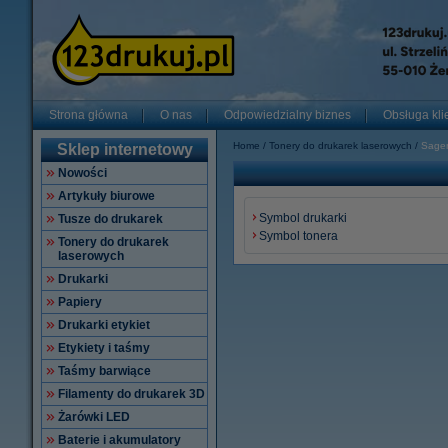
Strona główna
O nas
Odpowiedzialny biznes
Obsługa kli
Home
Tonery do drukarek laserowych
Sage
Sklep internetowy
Nowości
Artykuły biurowe
Symbol drukarki
Tusze do drukarek
Symbol tonera
Tonery do drukarek
laserowych
Drukarki
Papiery
Drukarki etykiet
Etykiety i taśmy
Taśmy barwiące
Filamenty do drukarek 3D
Żarówki LED
Baterie i akumulatory