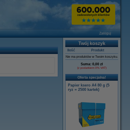
Zaloguj
Twój koszyk
Ilość
Produkt
Nie ma produktów w Twoim koszyku.
Suma:
0,00 zł
(z podatkiem 0% VAT)
Oferta specjalna!
Papier ksero A4 80 g (5
ryz = 2500 kartek)