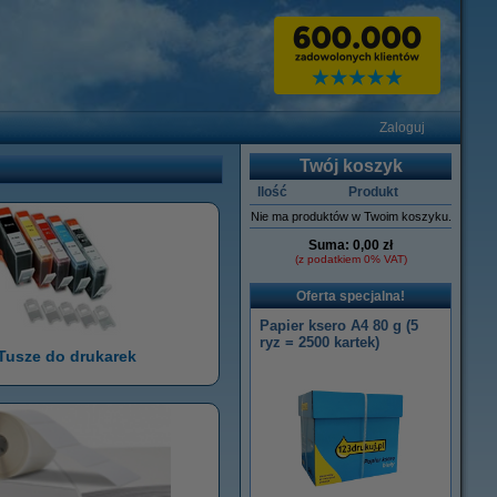
Zaloguj
Twój koszyk
Ilość
Produkt
Nie ma produktów w Twoim koszyku.
Suma:
0,00 zł
(z podatkiem 0% VAT)
Oferta specjalna!
Papier ksero A4 80 g (5
ryz = 2500 kartek)
Tusze do drukarek