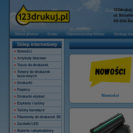
Strona główna
O nas
Odpowiedzialny biznes
Obsługa kli
Sklep internetowy
Nowości
Artykuły biurowe
Tusze do drukarek
Tonery do drukarek
laserowych
Drukarki
Papiery
Nowości
Drukarki etykiet
Etykiety i taśmy
Taśmy barwiące
Filamenty do drukarek 3D
Żarówki LED
Baterie i akumulatory