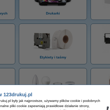
owych
Drukarki
Etykiety i taśmy
w 123drukuj.pl
kuj.pl były jak najprostsze, używamy plików cookie i podobnych
3D
Żarówki LED
B
onalne pliki cookie zapewniają prawidłowe działanie strony,