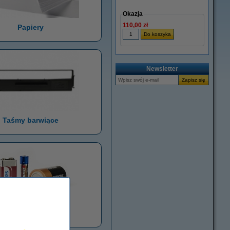
Okazja
110,00 zł
Papiery
Newsletter
Taśmy barwiące
aterie i akumulatory