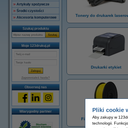
Artykuły spożywcze
Środki czystości
Tonery do drukarek laser
Akcesoria komputerowe
Szukaj produktu
Szukaj
Moje 123drukuj.pl
Drukarki etykiet
Zapomniałeś hasła?
Obserwuj nas
Pliki cookie 
Wiarygodny partner
Aby zakupy w 123dru
Filamenty do drukarek 
technologii. Funkcj