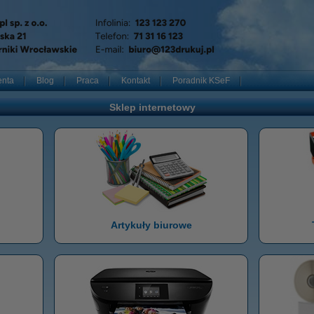
enta
Blog
Praca
Kontakt
Poradnik KSeF
Sklep internetowy
Artykuły biurowe