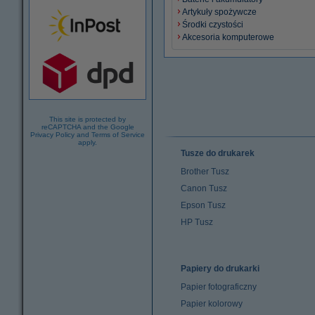
Artykuły spożywcze
Środki czystości
Akcesoria komputerowe
This site is protected by
reCAPTCHA and the Google
Privacy Policy
and
Terms of Service
apply.
Tusze do drukarek
Brother Tusz
Canon Tusz
Epson Tusz
HP Tusz
Papiery do drukarki
Papier fotograficzny
Papier kolorowy