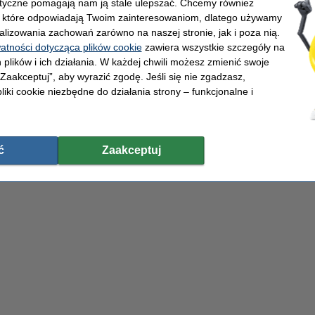
lityczne pomagają nam ją stale ulepszać. Chcemy również
, które odpowiadają Twoim zainteresowaniom, dlatego używamy
alizowania zachowań zarówno na naszej stronie, jak i poza nią.
watności dotycząca plików cookie
zawiera wszystkie szczegóły na
 plików i ich działania. W każdej chwili możesz zmienić swoje
 „Zaakceptuj”, aby wyrazić zgodę. Jeśli się nie zgadzasz,
liki cookie niezbędne do działania strony – funkcjonalne i
Środki czystości
Ak
Sklep internetowy
ć
Zaakceptuj