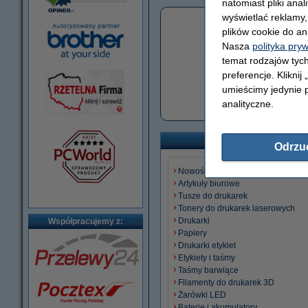
natomiast pliki ana
wyświetlać reklamy
plików cookie do an
Nasza
polityka pry
temat rodzajów tych
preferencje. Kliknij
umieścimy jedynie p
Artykuły spożywcze
analityczne.
Odrzu
Nowości
Artykuły biurowe
Tusze do drukarek
Tonery do drukarek laserowych
Drukarki
Współpracujemy z:
Papiery
Drukarki etykiet
Etykiety i taśmy
Taśmy barwiące
Filamenty do drukarek 3D
Żarówki LED
Baterie i akumulatory