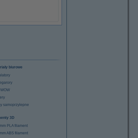
riały biurowe
latory
egarory
z WOW
ery
y samoprzylepne
menty 3D
 mm PLA filament
 mm ABS filament