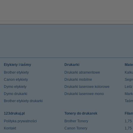
Etykiety i taśmy
Drukarki
Mate
Brother etykiety
Drukarki atramentowe
Kalku
Canon etykiety
Drukarki mobilne
Segr
Dymo etykiety
Drukarki laserowe kolorowe
Leit
Dymo drukarki
Drukarki laserowe mono
Mark
Brother etykiety drukarki
Taśm
123drukuj.pl
Tonery do drukarek
Fila
Polityka prywatności
Brother Tonery
1,75
Kontakt
Canon Tonery
1,75