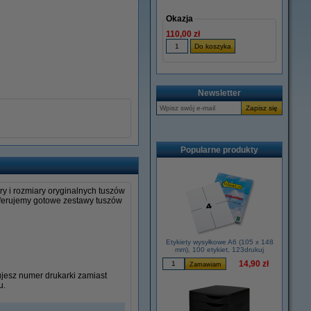
Okazja
110,00 zł
Newsletter
Popularne produkty
ry i rozmiary oryginalnych tuszów
 oferujemy gotowe zestawy tuszów
Etykiety wysyłkowe A6 (105 x 148
mm), 100 etykiet, 123drukuj
14,90 zł
ujesz numer drukarki zamiast
u.