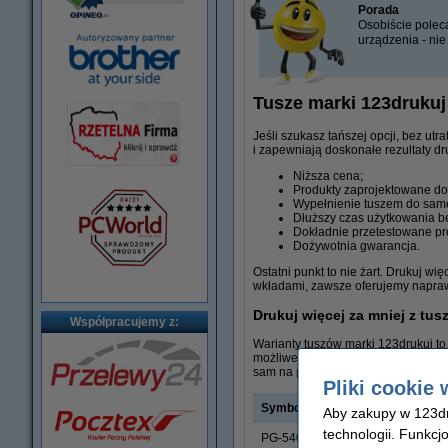
Porada
Osobiście polec
urządzenia - nie
Tusze marki 123drukuj
Jeśli szukasz tańszej opcji, bez ut
i zapewniają doskonałe rezultaty dr
Niższa cena;
Produkty zaprojektowane do
Wypełnienie tuszem do sam
Dłuższy czas użytkowania b
Dokładnie przetestowane pro
Dożywotnia gwarancja.
Ostatni punkt to nie żart. Drukuj wi
wkładami, zawsze oferujemy napra
Drukuj więcej za mniej z tus
Współpracujemy z:
Warianty tuszów marki 123drukuj to
możliwe? W przeciwieństwie do oryg
sam na poniższych przykładach:
Pliki cookie 
Symbol tuszu
Aby zakupy w 123dru
technologii. Funkcj
PG-540