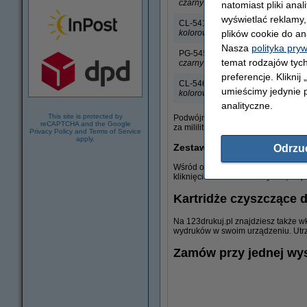
czarny
natomiast pliki ana
wyświetlać reklamy
CL-541
plików cookie do an
kolorowy
Nasza
polityka pry
PG-545
temat rodzajów tych
czarny
preferencje. Kliknij
CL-546
umieścimy jedynie p
kolorowy
analityczne.
This site is protected by
Podwójna oszczędność to nie żart -
reCAPTCHA and the Google
za mililitr widoczną przy dostępnyc
Privacy Policy
and
Terms of Service
apply.
Zestawy promocyjne 123dru
Odrzu
Wśród ofert do swojej drukarki Ca
kliknięciem zamówić wszystko, co po
Kartridże czyszczące 
Na 123drukuj.pl znajdziesz także 
wydruków w swoim urządzeniu. Utrz
Zamów przy jednej wy