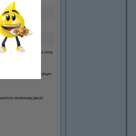
ej drukarki zwróć uwagę na cenę
oskonały sposób żeby za jednym
ywrócisz doskonałą jakość