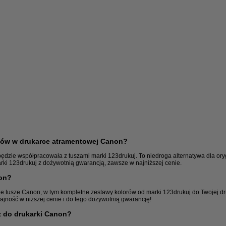
ów w drukarce atramentowej Canon?
będzie współpracowała z tuszami marki 123drukuj. To niedroga alternatywa dla ory
rki 123drukuj z dożywotnią gwarancją, zawsze w najniższej cenie.
non?
ie tusze Canon, w tym kompletne zestawy kolorów od marki 123drukuj do Twojej dr
jność w niższej cenie i do tego dożywotnią gwarancję!
Taśmy klejące
z do drukarki Canon?