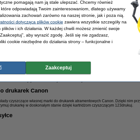
lityczne pomagają nam ją stale ulepszać. Chcemy również
, które odpowiadają Twoim zainteresowaniom, dlatego używamy
8 ml
20 ml
(2,5x więcej)
alizowania zachowań zarówno na naszej stronie, jak i poza nią.
watności dotycząca plików cookie
zawiera wszystkie szczegóły na
8 ml
17 ml
(2x więcej)
 plików i ich działania. W każdej chwili możesz zmienić swoje
 „Zaakceptuj”, aby wyrazić zgodę. Jeśli się nie zgadzasz,
8 ml
17 ml
(2x więcej)
liki cookie niezbędne do działania strony – funkcjonalne i
 niższa cena i większa pojemność mówią same za siebie. Wybierając tusz do swoj
h produktach!
kuj
ć
Zaakceptuj
non możesz znaleźć kompletne zestawy wkładów 123drukuj (czarny + kolory). To d
trzebne do Twojej drukarki i to w jeszcze niższej cenie!
do drukarek Canon
wkłady czyszczące własnej marki do drukarek atramentowych Canon. Dzięki nim prz
ymuj drukarkę w doskonałym stanie dzięki kartridżom czyszczącym 123drukuj.
syłce