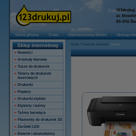
Strona główna
O nas
Odpowiedzialny biznes
Obsługa kli
Home
Tusze do drukarek
Canon
Sklep internetowy
Nowości
Artykuły biurowe
Tusze do drukarek
Tonery do drukarek
laserowych
Drukarki
Papiery
Drukarki etykiet
Etykiety i taśmy
Taśmy barwiące
Filamenty do drukarek 3D
Żarówki LED
Baterie i akumulatory