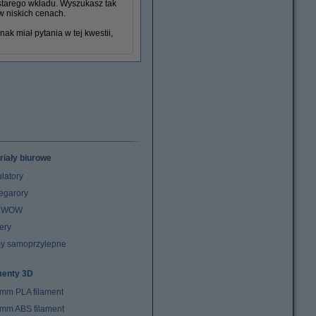
 starego wkładu. Wyszukasz tak
w niskich cenach.
k miał pytania w tej kwestii,
riały biurowe
latory
egarory
z WOW
ery
y samoprzylepne
menty 3D
 mm PLA filament
 mm ABS filament