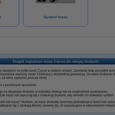
i
Symbol tuszu
Znajdź najtańsze tusze Canon do swojej drukarki
ie dostępne na rynku tusze Canon w niskich cenach. Zamówisz tutaj wszystkie kolo
wydajniejsze warianty marki 123drukuj z dożywotnią gwarancją. Do wielu drukarek
, za które zapłacisz jeszcze mniej.
en z poniższych sposobów:
 go na obudowie drukarki, w instrukcji obsługi lub na oryginalnym opakowaniu,
żyte tusze lub zapoznaj się z instrukcją drukarki, aby określić ich dokładny symbol.
karki lub tuszu? Możliwe, że masz drukarkę laserową (potrzebujesz toner) lub wpis
aktujesz się z obsługą klienta, upewnij się, że wyszukujesz w odpowiednim miejsc