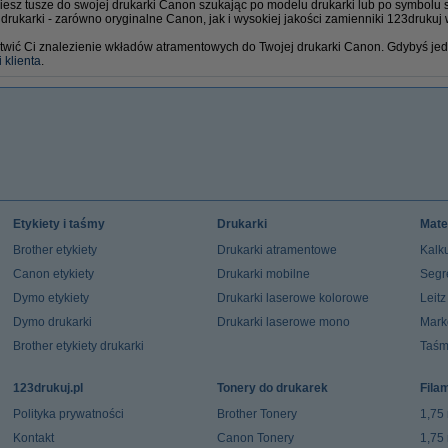
ziesz tusze do swojej drukarki Canon szukając po modelu drukarki lub po symbolu
drukarki - zarówno oryginalne Canon, jak i wysokiej jakości zamienniki 123drukuj 
wić Ci znalezienie wkładów atramentowych do Twojej drukarki Canon. Gdybyś jedna
 klienta
.
Etykiety i taśmy
Drukarki
Mate
Brother etykiety
Drukarki atramentowe
Kalku
Canon etykiety
Drukarki mobilne
Segr
Dymo etykiety
Drukarki laserowe kolorowe
Leit
Dymo drukarki
Drukarki laserowe mono
Mark
Brother etykiety drukarki
Taśm
123drukuj.pl
Tonery do drukarek
Fila
Polityka prywatności
Brother Tonery
1,75
Kontakt
Canon Tonery
1,75