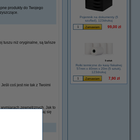
tępne produkty do Twojego
czyszczące.
Pojemnik na dokumenty (5
szuflad), 123drukuj
99,00 zł
j tuszu niż oryginalne, są tańsze
Rolki termiczne do kasy fiskalnej
57mm x 40mm x 20m (5 sztuk),
123drukuj
7,90 zł
Jeśli coś jest nie tak z Twoimi
h wymiarach zewnętrznych. Jak to
ch przestrzeni. Przekonaj się