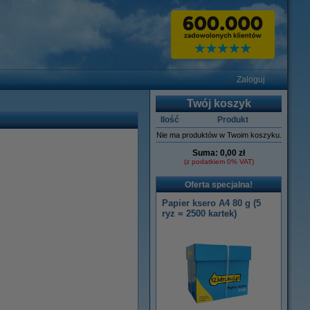
Zaloguj
Twój koszyk
Ilość
Produkt
Nie ma produktów w Twoim koszyku.
Suma:
0,00 zł
(z podatkiem 0% VAT)
Oferta specjalna!
Papier ksero A4 80 g (5
ryz = 2500 kartek)