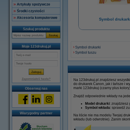
Artykuły spożywcze
Środki czystości
Akcesoria komputerowe
Symbol drukark
Szukaj produktu
Szukaj
Moje 123drukuj.pl
Symbol drukarki
Symbol tuszu
Zapomniałeś hasła?
Na 123drukuj.pl znajdziesz wszystk
do drukarek Canon, jak i tańsze i 
marki 123drukuj (czarny plus kolory)
Obserwuj nas
Znajdź odpowiednie wkłady na jed
Model drukarki
: znajdziesz
Symbol wkładu
: sprawdź zu
Wiarygodny partner
Na liście nie ma modelu Twojej dru
wkładu (lub odwrotnie). Zanim skont