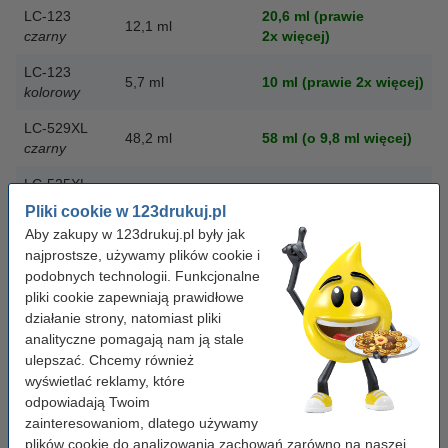
LC-123
20,6 ml (prawie
12,1 ml
czarny
2x więcej)
LC-123
5,7 ml
10 ml
(prawie 2x więcej)
kolorowy
LC-529XL
48,2 ml
58 ml
(o 9,8 ml więcej)
czarny
LC-525XL
12,8 ml
17 ml
(o 4,2 ml więcej)
kolorowy
Pliki cookie w 123drukuj.pl
Aby zakupy w 123drukuj.pl były jak
Większa pojemność i niższa cena to podwójna oszczędność dla
najprostsze, używamy plików cookie i
Ciebie i Twojej drukarki.
podobnych technologii. Funkcjonalne
pliki cookie zapewniają prawidłowe
Zestawy promocyjne do drukarek
działanie strony, natomiast pliki
analityczne pomagają nam ją stale
Brother
ulepszać. Chcemy również
wyświetlać reklamy, które
Wybierając gotowe zestawy tuszów oszczędzasz jeszcze więcej.
odpowiadają Twoim
Zestawy promocyjne to kompletne zestawy wszystkich tuszów
zainteresowaniom, dlatego używamy
123drukuj do Twojej drukarki (czarny plus kolory). Dzięki temu
plików cookie do analizowania zachowań zarówno na naszej