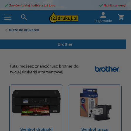
Zamów dzisiaj i odbierz już jutro
Najniższe ceny!
Logowanie
Tusze do drukarek
Brother
Tutaj możesz znaleźć tusz brother do
swojej drukarki atramentowej
Symbol drukarki
Symbol tuszu