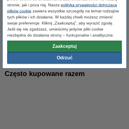
zamawiasz wszystkie potrzebne tusze za jednym kliknięciem i
stronie, jak i poza nią. Nasza
polityka prywatności dotycząca
płacisz jeszcze mniej, niż gdybyś kupował je osobno!
plików cookie
zawiera wszystkie szczegóły na temat rodzajów
tych plików i ich działania. W każdej chwili możesz zmienić
Kartridże czyszczące do drukarek
swoje preferencje. Kliknij „Zaakceptuj”, aby wyrazić zgodę.
Jeśli się nie zgadzasz, umieścimy jedynie pliki cookie
Brother
niezbędne do działania strony – funkcjonalne i analityczne.
Na 123drukuj.pl zamówisz wkłady czyszczące do Twojej drukarki
Zaakceptuj
Brother. Za ich pomocą zapewnisz doskonałą jakość wydruków
drukarce i zadbasz o jej tusze i głowice. Zadbaj o swoją drukarkę
Odrzuć
z kartridżami czyszczącymi od 123drukuj.
Często kupowane razem