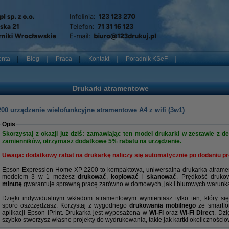
enta
Blog
Praca
Kontakt
Poradnik KSeF
Drukarki atramentowe
0 urządzenie wielofunkcyjne atramentowe A4 z wifi (3w1)
Opis
Skorzystaj z okazji już dziś: zamawiając ten model drukarki w zestawie 
zamienników, otrzymasz dodatkowe 5% rabatu na urządzenie.
Uwaga: dodatkowy rabat na drukarkę naliczy się automatycznie po dodaniu p
Epson Expression Home XP 2200 to kompaktowa, uniwersalna drukarka atrame
modelem 3 w 1 możesz
drukować
,
kopiować
i
skanować
. Prędkość druk
minutę
gwarantuje sprawną pracę zarówno w domowych, jak i biurowych warunk
Dzięki indywidualnym wkładom atramentowym wymieniasz tylko ten, który się
sporo oszczędzasz. Korzystaj z wygodnego
drukowania mobilnego
ze smartfo
aplikacji Epson iPrint. Drukarka jest wyposażona w
Wi-Fi
oraz
Wi-Fi Direct
. Dzi
szybko stworzysz własne projekty do wydrukowania, takie jak kartki okolicznościo