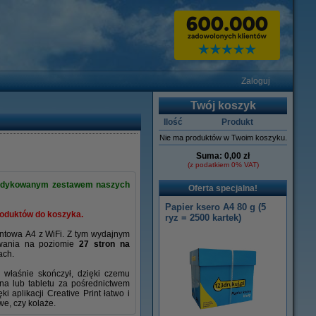
Zaloguj
Twój koszyk
Ilość
Produkt
Nie ma produktów w Twoim koszyku.
Suma:
0,00 zł
(z podatkiem 0% VAT)
z dedykowanym zestawem naszych
Oferta specjalna!
Papier ksero A4 80 g (5
roduktów do koszyka.
ryz = 2500 kartek)
ntowa A4 z WiFi. Z tym wydajnym
owania na poziomie
27 stron na
ach.
 właśnie skończył, dzięki czemu
na lub tabletu za pośrednictwem
ęki aplikacji Creative Print łatwo i
we, czy kolaże.