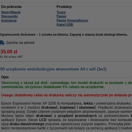
Do pobrania
Produkty
Specyfikacje
Tusze
Sterowniki
Papier
Instrukcja
Papier fotograficzny
Kabel USB
Ograniczenie ilościowe – 1 sztuka na klienta. Zapytaj o więcej dział obsługi klienta.
Zamów na wtorek
235,00 zł
91,06 zł bez VAT
0 urządzenie wielofunkcyjne atramentowe A4 z wifi (3w1)
Opis
Skorzystaj z okazji już dziś: zamawiając ten model drukarki w zestawie 
zamienników, otrzymasz dodatkowe 5% rabatu na urządzenie.
Uwaga: dodatkowy rabat na drukarkę naliczy się automatycznie po dodaniu p
Epson Expression Home XP 3200 to kompaktowa,
lekka
i uniwersalna drukark
modelem 3 w 1 możesz
drukować, kopiować i skanować
. Prędkość drukowan
sprawną pracę. Dzięki czterem osobnym wkładom atramentowym, zawsze wymienia
Możesz także łatwo
drukować z urządzeń przenośnych
za pośrednictwem
aplikacji Epson. Ekran
LCD
sprawia, że kopiowanie i drukowanie bez komputera 
opcji
druku dwustronnego
znacznie ograniczasz zużycie papieru. Przesyłaj pliki
twórz niestandardowe kartki z życzeniami lub kolaże za pomocą aplikacji Creative 