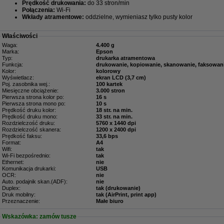
Prędkość drukowania:
do 33 stron/min
Połączenia:
Wi-Fi
Wkłady atramentowe:
oddzielne, wymieniasz tylko pusty kolor
Właściwości
Waga:
4.400 g
Marka:
Epson
Typ:
drukarka atramentowa
Funkcja:
drukowanie, kopiowanie, skanowanie, faksowan
Kolor:
kolorowy
Wyświetlacz:
ekran LCD (3,7 cm)
Poj. zasobnika wej.:
100 kartek
Miesięczne obciążenie:
3.000 stron
Pierwsza strona kolor po:
16 s
Pierwsza strona mono po:
10 s
Prędkość druku kolor:
18 str. na min.
Prędkość druku mono:
33 str. na min.
Rozdzielczość druku:
5760 x 1440 dpi
Rozdzielczość skanera:
1200 x 2400 dpi
Prędkość faksu:
33,6 bps
Format:
A4
Wifi:
tak
Wi-Fi bezpośrednio:
tak
Ethernet:
nie
Komunikacja drukarki:
USB
OCR:
nie
Auto. podajnik skan.(ADF):
nie
Duplex:
tak (drukowanie)
Druk mobilny:
tak (AirPrint, print app)
Przeznaczenie:
Małe biuro
Wskazówka: zamów tusze