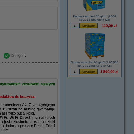
Papier ksero A4 80 g/m2 (2500
szt.), 123drukuj (5 ryz)
110,00 zł
Dostępny
Papier ksero A4 80 g/m2 (120.000
szt.), 123drukuj (240 ryz)
4 800,00 zł
z dedykowanym zestawem naszych
roduktów do koszyka.
a atramentowa A4. Z tym wydajnym
ia
15 stron na minutę
gwarantuje
sz tylko pusty kolor.
Wi
-
Fi
,
Wi-Fi Direct
i przydatnych
jest dziecinnie proste, a dzięki
 do druku za pomocą E-mail Print i
Print.