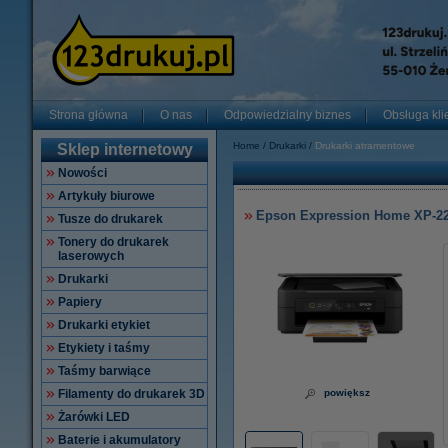
Strona główna
O nas
Odpowiedzialny biznes
Obsługa kli
Home
Drukarki
Drukarki atramentowe
Sklep internetowy
Nowości
Artykuły biurowe
Epson Expression Home XP-220
Tusze do drukarek
Tonery do drukarek
laserowych
Drukarki
Papiery
Drukarki etykiet
Etykiety i taśmy
Taśmy barwiące
Filamenty do drukarek 3D
powiększ
Żarówki LED
Baterie i akumulatory