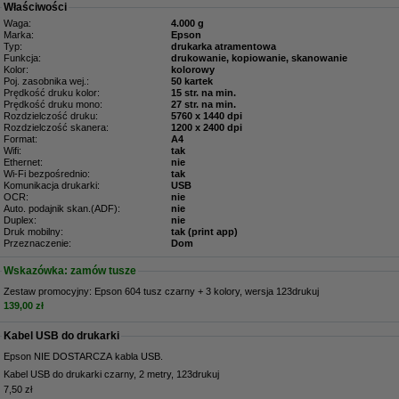
Właściwości
Waga:
4.000 g
Marka:
Epson
Typ:
drukarka atramentowa
Funkcja:
drukowanie, kopiowanie, skanowanie
Kolor:
kolorowy
Poj. zasobnika wej.:
50 kartek
Prędkość druku kolor:
15 str. na min.
Prędkość druku mono:
27 str. na min.
Rozdzielczość druku:
5760 x 1440 dpi
Rozdzielczość skanera:
1200 x 2400 dpi
Format:
A4
Wifi:
tak
Ethernet:
nie
Wi-Fi bezpośrednio:
tak
Komunikacja drukarki:
USB
OCR:
nie
Auto. podajnik skan.(ADF):
nie
Duplex:
nie
Druk mobilny:
tak (print app)
Przeznaczenie:
Dom
Wskazówka: zamów tusze
Zestaw promocyjny: Epson 604 tusz czarny + 3 kolory, wersja 123drukuj
139,00 zł
Kabel USB do drukarki
Epson NIE DOSTARCZA kabla USB.
Kabel USB do drukarki czarny, 2 metry, 123drukuj
7,50 zł