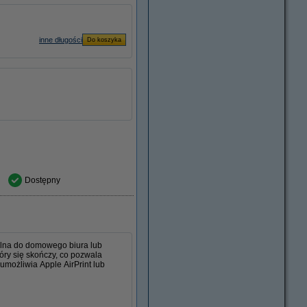
inne długości
Dostępny
lna do domowego biura lub
óry się skończy, co pozwala
umożliwia Apple AirPrint lub