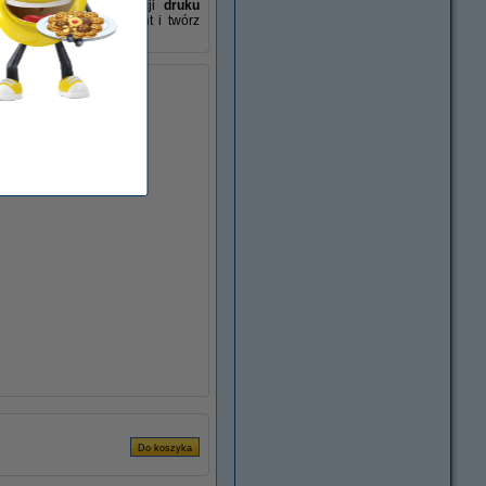
t proste, a dzięki opcji
druku
u za pomocą E-mail Print i twórz