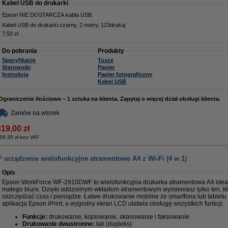
Kabel USB do drukarki
Epson NIE DOSTARCZA kabla USB.
Kabel USB do drukarki czarny, 2 metry, 123drukuj
7,50 zł
Do pobrania
Produkty
Specyfikacje
Tusze
Sterowniki
Papier
Instrukcja
Papier fotograficzny
Kabel USB
Ograniczenie ilościowe – 1 sztuka na klienta. Zapytaj o więcej dział obsługi klienta.
Zamów na wtorek
319,00 zł
59,35 zł bez VAT
rządzenie wielofunkcyjne atramentowe A4 z Wi-Fi (4 w 1)
Opis
Epson WorkForce WF-2910DWF to wielofunkcyjna drukarka atramentowa A4 idea
małego biura. Dzięki oddzielnym wkładom atramentowym wymieniasz tylko ten, kt
oszczędzać czas i pieniądze. Łatwe drukowanie mobilne ze smartfona lub tabletu 
aplikacja Epson iPrint, a wygodny ekran LCD ułatwia obsługę wszystkich funkcji.
Funkcje:
drukowanie, kopiowanie, skanowanie i faksowanie
Drukowanie dwustronne:
tak (dupleks)