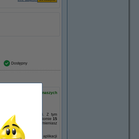
Dostępny
z dedykowanym zestawem naszych
roduktów do koszyka.
rukarka atramentowa A4. Z tym
dkość drukowania na poziomie
15
atramentowym, zawsze wymieniasz
i-Fi Direct
i przydatnych aplikacji