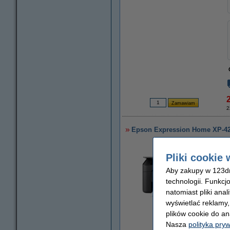
2
Epson Expression Home XP-420
Pliki cookie 
Aby zakupy w 123dru
technologii. Funkcj
natomiast pliki ana
wyświetlać reklamy
plików cookie do an
powiększ
Nasza
polityka pry