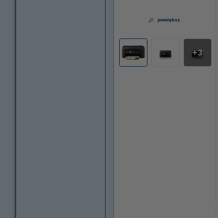
powiększ
3