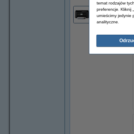
temat rodzajów tych
preferencje. Kliknij
1
umieścimy jedynie p
analityczne.
Odrzu