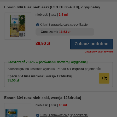
Epson 604 tusz niebieski (C13T10G24010), oryginalny
niebieski
tusz
2,4 ml
Kliknij i sprawdź całą specyfikacje
Cena za ml
16,63 zł
39,90 zł
Zobacz podobne
Chwilowy brak towaru
Zaoszczędź
78,6%
w porównaniu do wersji oryginalnej!
Zaoszczędź na kosztach wydruku. Ponad
4 x większa
pojemność
.
Epson 604 tusz niebieski, wersja 123drukuj
35,50 zł
Epson 604 tusz niebieski, wersja 123drukuj
niebieski
tusz
10 ml
Kliknij i sprawdź całą specyfikacje