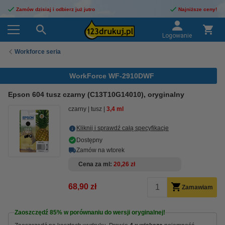
Zamów dzisiaj i odbierz już jutro
Najniższe ceny!
Logowanie
Workforce seria
WorkForce WF-2910DWF
Epson 604 tusz czarny (C13T10G14010), oryginalny
czarny
tusz
3,4 ml
Kliknij i sprawdź całą specyfikacje
Dostępny
Zamów na wtorek
Cena za ml
20,26 zł
68,90 zł
Zamawiam
Zaoszczędź
85%
w porównaniu do wersji oryginalnej!