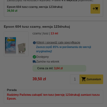
Zaoszczędź na kosztach wydruku. Prawie
4 x większa
pojemność
.
Epson 604 tusz czarny, wersja 123drukuj
39,50 zł
Epson 604 tusz czarny, wersja 123drukuj
czarny
tusz
13 ml
Kliknij i sprawdź całą specyfikacje
Zaoszczędź
85%
w porównaniu do wersji
oryginalnej!
Dostępny
Zamów na wtorek
Cena za ml
3,04 zł
39,50 zł
Zamawiam
Porada
Radzimy Państwu zakupić ten tusz (wersję 123drukuj) zamiast tuszu
Epson.