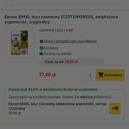
Epson 604XL tusz czerwony (C13T10H34010), zwiększona
pojemność, oryginalny
czerwony
tusz
4 ml
Kliknij i sprawdź całą specyfikacje
Dostępny
Zamów na wtorek
Cena za ml
19,25 zł
77,00 zł
Zamawiam
Zaoszczędź
81,6%
w porównaniu do wersji oryginalnej!
Zaoszczędź na kosztach wydruku. Prawie
3 x większa
pojemność
.
Epson 604XL tusz czerwony, zwiększona pojemność, wersja
123drukuj
35,50 zł