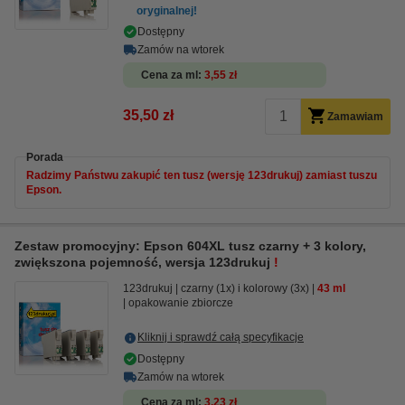
oryginalnej!
Dostępny
Zamów na wtorek
Cena za ml
3,55 zł
35,50 zł
Zamawiam
Porada
Radzimy Państwu zakupić ten tusz (wersję 123drukuj) zamiast tuszu
Epson.
Zestaw promocyjny: Epson 604XL tusz czarny + 3 kolory,
zwiększona pojemność, wersja 123drukuj
!
123drukuj
czarny (1x) i kolorowy (3x)
43 ml
opakowanie zbiorcze
Kliknij i sprawdź całą specyfikacje
Dostępny
Zamów na wtorek
Cena za ml
3,23 zł