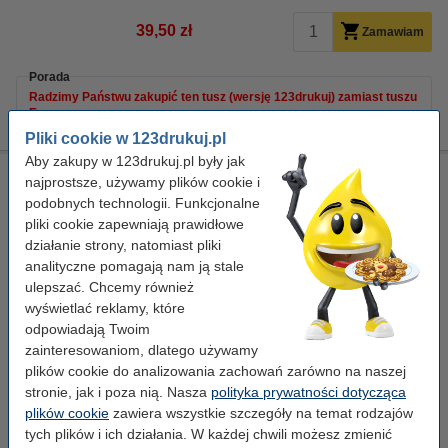
39,50 zł
Zamawiam
Porada
Radzimy Państwu zakupić ten tusz (wersję 123drukuj) zamiast tuszu
Epson.
Pliki cookie w 123drukuj.pl
Aby zakupy w 123drukuj.pl były jak
Epson 604XL tusz niebieski (C13T10H24010), zwiększona
najprostsze, używamy plików cookie i
pojemność, oryginalny
podobnych technologii. Funkcjonalne
niebieski
tusz
4 ml
pliki cookie zapewniają prawidłowe
działanie strony, natomiast pliki
Kliknij i sprawdź całą specyfikacje
analityczne pomagają nam ją stale
Dostępny
ulepszać. Chcemy również
Zamów na wtorek
wyświetlać reklamy, które
odpowiadają Twoim
Cena za ml
19,25 zł
zainteresowaniom, dlatego używamy
plików cookie do analizowania zachowań zarówno na naszej
77,00 zł
Zamawiam
stronie, jak i poza nią. Nasza
polityka prywatności dotycząca
plików cookie
zawiera wszystkie szczegóły na temat rodzajów
Zaoszczędź
81,6%
w porównaniu do wersji oryginalnej!
tych plików i ich działania. W każdej chwili możesz zmienić