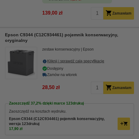
139,00 zł
Zamawiam
Epson C9344 (C12C934461) pojemnik konserwacyjny,
oryginalny
zestaw konserwacyjny
Epson
Kliknij i sprawdź całą specyfikacje
Dostępny
Zamów na wtorek
28,50 zł
Zamawiam
Zaoszczędź
37,2%
dzięki marce 123drukuj
Zaoszczędź na kosztach wydruku.
Epson C9344 (C12C934461) pojemnik konserwacyjny,
wersja 123drukuj
17,90 zł