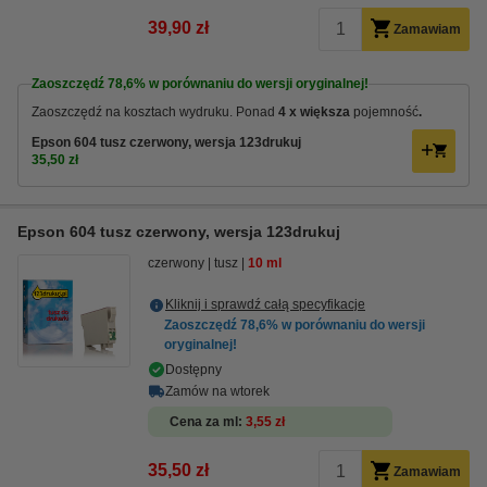
39,90 zł
Zamawiam
Zaoszczędź
78,6%
w porównaniu do wersji oryginalnej!
Zaoszczędź na kosztach wydruku. Ponad
4 x większa
pojemność
.
Epson 604 tusz czerwony, wersja 123drukuj
35,50 zł
Epson 604 tusz czerwony, wersja 123drukuj
czerwony
tusz
10 ml
Kliknij i sprawdź całą specyfikacje
Zaoszczędź
78,6%
w porównaniu do wersji
oryginalnej!
Dostępny
Zamów na wtorek
Cena za ml
3,55 zł
35,50 zł
Zamawiam