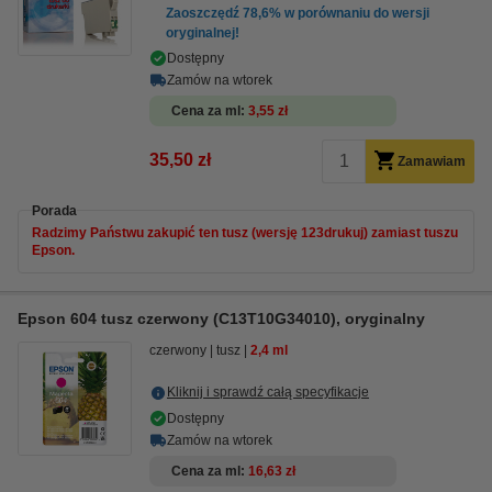
Zaoszczędź
78,6%
w porównaniu do wersji
oryginalnej!
Dostępny
Zamów na wtorek
Cena za ml
3,55 zł
35,50 zł
Zamawiam
Porada
Radzimy Państwu zakupić ten tusz (wersję 123drukuj) zamiast tuszu
Epson.
Epson 604 tusz czerwony (C13T10G34010), oryginalny
czerwony
tusz
2,4 ml
Kliknij i sprawdź całą specyfikacje
Dostępny
Zamów na wtorek
Cena za ml
16,63 zł