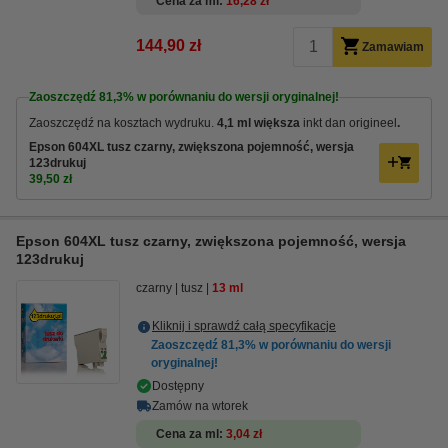
Cena za ml
16,28 zł
144,90 zł
Zamawiam
Zaoszczędź
81,3%
w porównaniu do wersji oryginalnej!
Zaoszczędź na kosztach wydruku.
4,1 ml większa
inkt dan origineel
.
Epson 604XL tusz czarny, zwiększona pojemność, wersja
123drukuj
39,50 zł
Epson 604XL tusz czarny, zwiększona pojemność, wersja
123drukuj
czarny
tusz
13 ml
Kliknij i sprawdź całą specyfikacje
Zaoszczędź
81,3%
w porównaniu do wersji
oryginalnej!
Dostępny
Zamów na wtorek
Cena za ml
3,04 zł