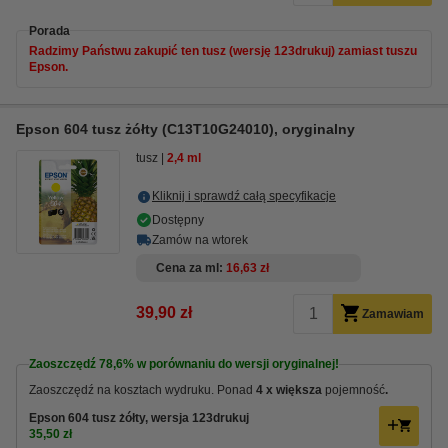
Porada
Radzimy Państwu zakupić ten tusz (wersję 123drukuj) zamiast tuszu
Epson.
Epson 604 tusz żółty (C13T10G24010), oryginalny
tusz
2,4 ml
Kliknij i sprawdź całą specyfikacje
Dostępny
Zamów na wtorek
Cena za ml
16,63 zł
39,90 zł
Zamawiam
Zaoszczędź
78,6%
w porównaniu do wersji oryginalnej!
Zaoszczędź na kosztach wydruku. Ponad
4 x większa
pojemność
.
Epson 604 tusz żółty, wersja 123drukuj
35,50 zł