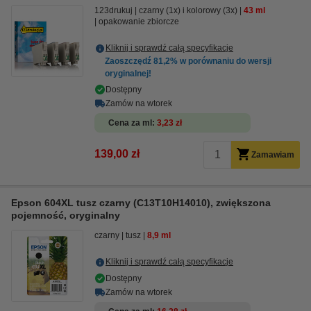
123drukuj
czarny (1x) i kolorowy (3x)
43 ml
opakowanie zbiorcze
Kliknij i sprawdź całą specyfikacje
Zaoszczędź
81,2%
w porównaniu do wersji
oryginalnej!
Dostępny
Zamów na wtorek
Cena za ml
3,23 zł
139,00 zł
Zamawiam
Epson 604XL tusz czarny (C13T10H14010), zwiększona
pojemność, oryginalny
czarny
tusz
8,9 ml
Kliknij i sprawdź całą specyfikacje
Dostępny
Zamów na wtorek