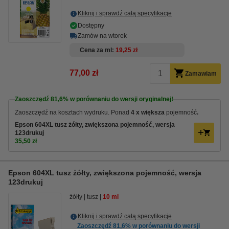
Kliknij i sprawdź całą specyfikacje
Dostępny
Zamów na wtorek
Cena za ml
19,25 zł
77,00 zł
Zamawiam
Zaoszczędź
81,6%
w porównaniu do wersji oryginalnej!
Zaoszczędź na kosztach wydruku. Ponad
4 x większa
pojemność
.
Epson 604XL tusz żółty, zwiększona pojemność, wersja
123drukuj
35,50 zł
Epson 604XL tusz żółty, zwiększona pojemność, wersja
123drukuj
żółty
tusz
10 ml
Kliknij i sprawdź całą specyfikacje
Zaoszczędź
81,6%
w porównaniu do wersji