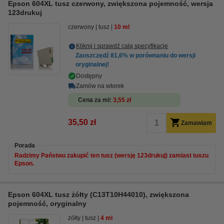
Epson 604XL tusz czerwony, zwiększona pojemność, wersja
123drukuj
czerwony
tusz
10 ml
Kliknij i sprawdź całą specyfikacje
Zaoszczędź
81,6%
w porównaniu do wersji
oryginalnej!
Dostępny
Zamów na wtorek
Cena za ml
3,55 zł
35,50 zł
Zamawiam
Porada
Radzimy Państwu zakupić ten tusz (wersję 123drukuj) zamiast tuszu
Epson.
Epson 604XL tusz żółty (C13T10H44010), zwiększona
pojemność, oryginalny
żółty
tusz
4 ml