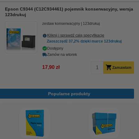
Epson C9344 (C12C934461) pojemnik konserwacyjny, wersja
123drukuj
zestaw konserwacyjny
123drukuj
Kliknij i sprawdź całą specyfikacje
Zaoszczędź
37,2%
dzięki marce 123drukuj
Dostępny
Zamów na wtorek
17,90 zł
Zamawiam
Popularne produkty