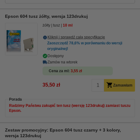
Epson 604 tusz żółty, wersja 123drukuj
żółty
tusz
10 ml
Kliknij i sprawdź całą specyfikacje
Zaoszczędź
78,6%
w porównaniu do wersji
oryginalnej!
Dostępny
Zamów na wtorek
Cena za ml
3,55 zł
35,50 zł
Zamawiam
Porada
Radzimy Państwu zakupić ten tusz (wersję 123drukuj) zamiast tuszu
Epson.
Zestaw promocyjny: Epson 604 tusz czarny + 3 kolory,
wersja 123drukuj