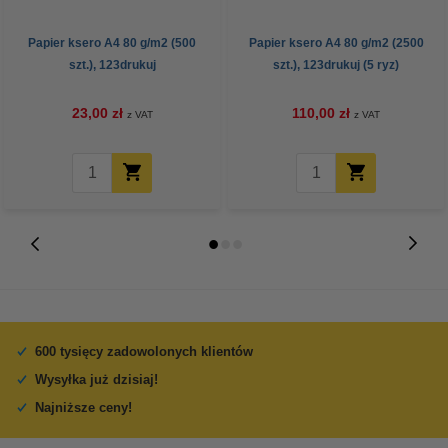
Papier ksero A4 80 g/m2 (500
Papier ksero A4 80 g/m2 (2500
szt.), 123drukuj
szt.), 123drukuj (5 ryz)
23,00 zł
110,00 zł
z VAT
z VAT
600 tysięcy zadowolonych klientów
Wysyłka już dzisiaj!
Najniższe ceny!