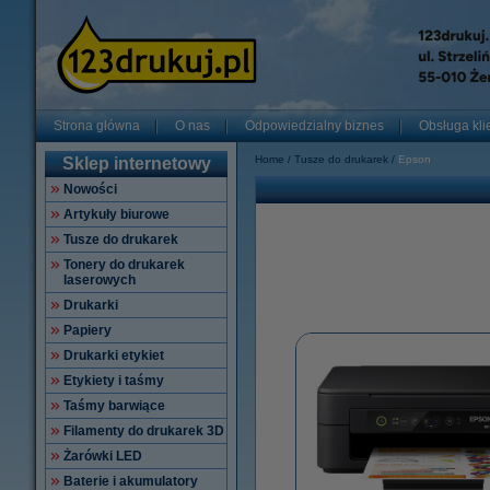
Strona główna
O nas
Odpowiedzialny biznes
Obsługa kli
Home
Tusze do drukarek
Epson
Sklep internetowy
Nowości
Artykuły biurowe
Tusze do drukarek
Tonery do drukarek
laserowych
Drukarki
Papiery
Drukarki etykiet
Etykiety i taśmy
Taśmy barwiące
Filamenty do drukarek 3D
Żarówki LED
Baterie i akumulatory