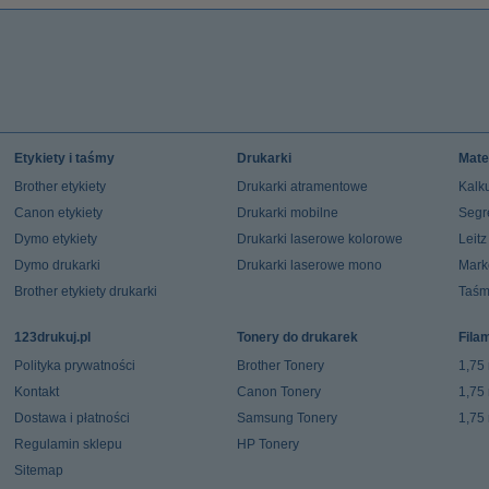
Etykiety i taśmy
Drukarki
Mate
Brother etykiety
Drukarki atramentowe
Kalku
Canon etykiety
Drukarki mobilne
Segr
Dymo etykiety
Drukarki laserowe kolorowe
Leit
Dymo drukarki
Drukarki laserowe mono
Mark
Brother etykiety drukarki
Taśm
123drukuj.pl
Tonery do drukarek
Fila
Polityka prywatności
Brother Tonery
1,75
Kontakt
Canon Tonery
1,75
Dostawa i płatności
Samsung Tonery
1,75
Regulamin sklepu
HP Tonery
Sitemap