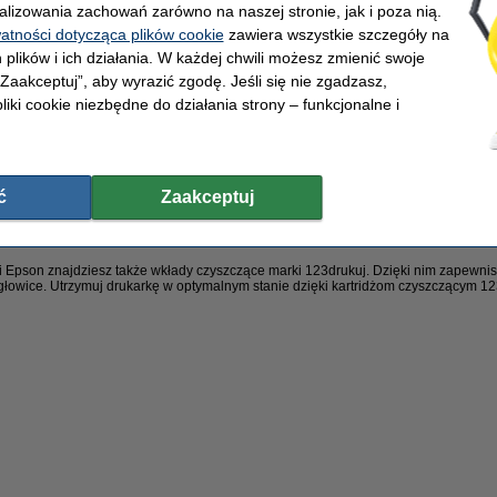
alizowania zachowań zarówno na naszej stronie, jak i poza nią.
6,2 ml
22,4 ml
(ponad 3,5x więcej)
watności dotycząca plików cookie
zawiera wszystkie szczegóły na
 plików i ich działania. W każdej chwili możesz zmienić swoje
3,6 ml
17 ml
(ponad 4,5x więcej)
 „Zaakceptuj”, aby wyrazić zgodę. Jeśli się nie zgadzasz,
liki cookie niezbędne do działania strony – funkcjonalne i
żywotnia gwarancja - to najlepsze rozwiązanie dla Ciebie i Twojej drukarki.
ukarki Epson za jednym kliknięciem
jąc gotowe zestawy promocyjne tuszów od 123drukuj. To pakiety wszystkich wkład
ć
Zaakceptuj
z wszystkie potrzebne kolory za jednym kliknięciem i płacisz jeszcze mniej, niż 
do drukarek Epson
i Epson znajdziesz także wkłady czyszczące marki 123drukuj. Dzięki nim zapewn
i głowice. Utrzymuj drukarkę w optymalnym stanie dzięki kartridżom czyszczącym 12