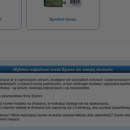
i
Symbol tuszu
Wybierz najtańsze tusze Epson do swojej drukarki
iesz je w najniższych cenach, dostępne we wszystkich kolorach i pojemnościach,
dowych i o bardzo dużej pojemności, w tym niedrogie zestawy i specjalne kartri
ukuj - są tańsze, zwierają więcej tuszu i są niezawodne.
y atramentowe firmy Epson:
dź numer modelu na drukarce, w instrukcji obsługi lub na opakowaniu.
dź obecne wkłady w drukarce lub zapoznaj się z instrukcją, aby uzyskać prawidło
b tuszu? Może wpisujesz numer drukarki zamiast wkładu (lub odwrotnie)? Zanim skon
dnim miejscu.