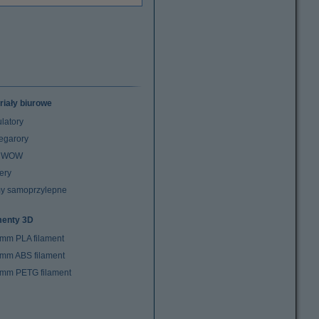
riały biurowe
latory
egarory
z WOW
ery
y samoprzylepne
menty 3D
 mm PLA filament
 mm ABS filament
 mm PETG filament