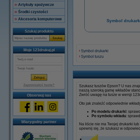
Artykuły spożywcze
Środki czystości
Akcesoria komputerowe
Symbol drukark
Szukaj produktu
Szukaj
Moje 123drukuj.pl
Symbol drukarki
Symbol tuszu
Zapomniałeś hasła?
Szukasz tuszów Epson? U nas znajdz
naszą szeroką gamę wkładów standar
Zwróć uwagę na tusze w wersji 123dr
Obserwuj nas
Oto jak znaleźć odpowiednie wkład
Po modelu drukarki
: spraw
Po symbolu wkładu
: spraw
Wiarygodny partner
Na liście nie ma Twojej drukarki lu
upewnij się, że szukasz w odpowie