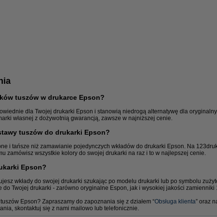
nia
ków tuszów w drukarce Epson?
owiednie dla Twojej drukarki Epson i stanowią niedrogą alternatywę dla oryginalny
arki własnej z dożywotnią gwarancją, zawsze w najniższej cenie.
stawy tuszów do drukarki Epson?
pne i tańsze niż zamawianie pojedynczych wkładów do drukarki Epson. Na 123druk
mu zamówisz wszystkie kolory do swojej drukarki na raz i to w najlepszej cenie.
Koszulki foliowe
rukarki Epson?
ujesz wkłady do swojej drukarki szukając po modelu drukarki lub po symbolu zużyt
 do Twojej drukarki - zarówno oryginalne Espon, jak i wysokiej jakości zamienniki
tuszów Epson? Zapraszamy do zapoznania się z działem “
Obsługa klienta
” oraz n
nia, skontaktuj się z nami mailowo lub telefonicznie.