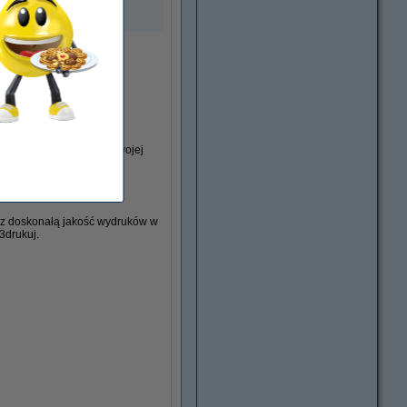
ów marki 123drukuj do Twojej
gdybyś kupował je osobno!
isz doskonałą jakość wydruków w
3drukuj.