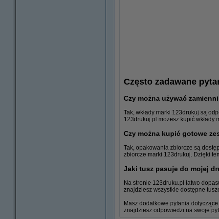
Często zadawane pyta
Czy można używać zamienni
Tak, wkłady marki 123drukuj są odp
123drukuj.pl możesz kupić wkłady m
Czy można kupić gotowe ze
Tak, opakowania zbiorcze są dostę
zbiorcze marki 123drukuj. Dzięki te
Papier foto
Jaki tusz pasuje do mojej d
Na stronie 123druku.pl łatwo dopas
znajdziesz wszystkie dostępne tusze
Masz dodatkowe pytania dotyczące 
znajdziesz odpowiedzi na swoje pyta