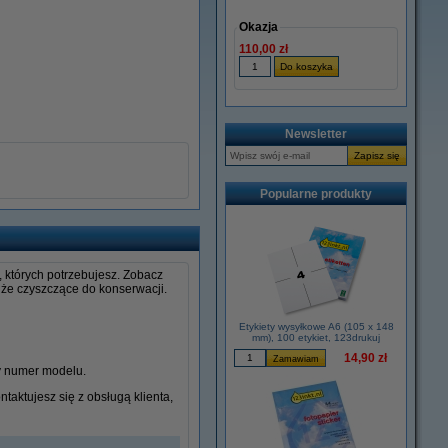
Okazja
110,00 zł
Newsletter
Popularne produkty
 których potrzebujesz. Zobacz
dże czyszczące do konserwacji.
Etykiety wysyłkowe A6 (105 x 148
mm), 100 etykiet, 123drukuj
14,90 zł
wy numer modelu.
taktujesz się z obsługą klienta,