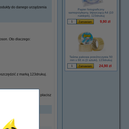
rodukty do danego urządzenia
Papier fotograficzny
samoprzylepny, błyszczący A4 (10
naklejek), 123drukuj
9,90 zł
pson. Oto dlaczego:
Taśma pakowa przeźroczysta 50
mm x 66 m (3 sztuki), 123drukuj
24,90 zł
oszczędzić z marką 123drukuj.
h. Dzięki temu nie tylko płacisz