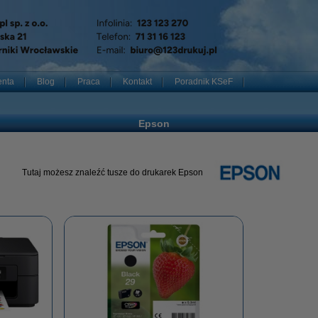
enta
Blog
Praca
Kontakt
Poradnik KSeF
Epson
Tutaj możesz znaleźć tusze do drukarek Epson