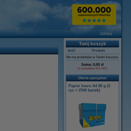
Zaloguj
Twój koszyk
Ilość
Produkt
Nie ma produktów w Twoim koszyku.
Suma:
0,00 zł
(z podatkiem 0% VAT)
Oferta specjalna!
Papier ksero A4 80 g (5
ryz = 2500 kartek)