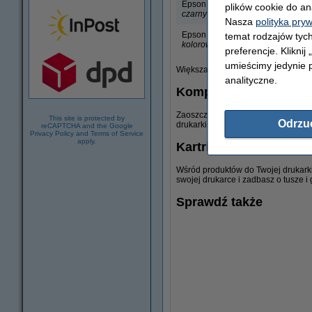
Epson 27
plików cookie do an
czarny
Nasza
polityka pry
Epson 27
temat rodzajów tych
kolorowy
preferencje. Kliknij
umieścimy jedynie p
Większa pojemność, niższa cena i do
analityczne.
Komplety tuszów do dr
Zaoszczędź jeszcze więcej wybiera
This site is protected by
Odrzu
drukarki Epson. Dzięki nim zamawias
reCAPTCHA and the Google
Privacy Policy
and
Terms of Service
apply.
Kartridże czyszczące 
Wśród produktów do Twojej drukark
swojej drukarce i zadbasz o tusze 
Sprawdź także