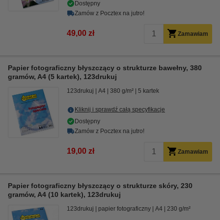
Dostępny
Zamów z Pocztex na jutro!
49,00 zł
Zamawiam
Papier fotograficzny błyszczący o strukturze bawełny, 380
gramów, A4 (5 kartek), 123drukuj
123drukuj
A4
380 g/m²
5 kartek
Kliknij i sprawdź całą specyfikacje
Dostępny
Zamów z Pocztex na jutro!
19,00 zł
Zamawiam
Papier fotograficzny błyszczący o strukturze skóry, 230
gramów, A4 (10 kartek), 123drukuj
123drukuj
papier fotograficzny
A4
230 g/m²