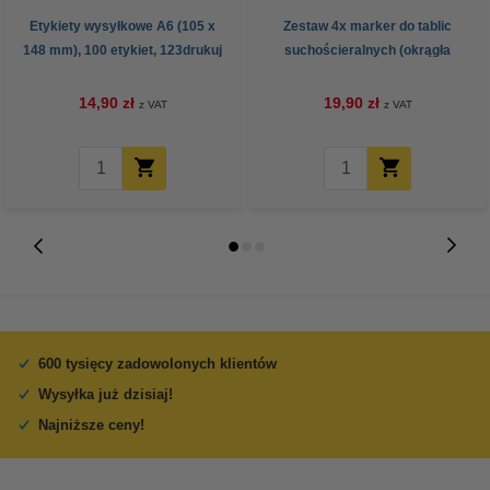
Etykiety wysyłkowe A6 (105 x
Zestaw 4x marker do tablic
148 mm), 100 etykiet, 123drukuj
suchościeralnych (okrągła
końcówka 2,5 mm) 123drukuj
14,90 zł
19,90 zł
z VAT
z VAT
600 tysięcy zadowolonych klientów
Wysyłka już dzisiaj!
Najniższe ceny!