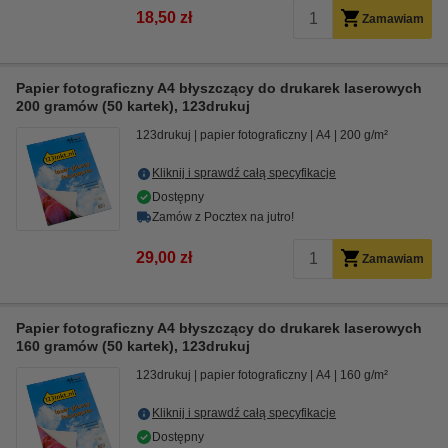
18,50 zł
Zamawiam
Papier fotograficzny A4 błyszczący do drukarek laserowych
200 gramów (50 kartek), 123drukuj
123drukuj
papier fotograficzny
A4
200 g/m²
Kliknij i sprawdź całą specyfikacje
Dostępny
Zamów z Pocztex na jutro!
29,00 zł
Zamawiam
Papier fotograficzny A4 błyszczący do drukarek laserowych
160 gramów (50 kartek), 123drukuj
123drukuj
papier fotograficzny
A4
160 g/m²
Kliknij i sprawdź całą specyfikacje
Dostępny