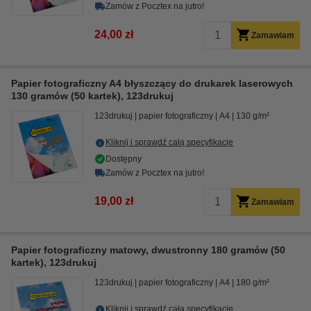
Zamów z Pocztex na jutro!
24,00 zł
Zamawiam
Papier fotograficzny A4 błyszczący do drukarek laserowych
130 gramów (50 kartek), 123drukuj
123drukuj
papier fotograficzny
A4
130 g/m²
Kliknij i sprawdź całą specyfikacje
Dostępny
Zamów z Pocztex na jutro!
19,00 zł
Zamawiam
Papier fotograficzny matowy, dwustronny 180 gramów (50
kartek), 123drukuj
123drukuj
papier fotograficzny
A4
180 g/m²
Kliknij i sprawdź całą specyfikacje