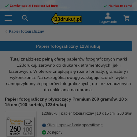
Zamów dzisiaj i odbierz już jutro
Najniższe ceny!
Logowanie
Papier fotograficzny
Papier fotograficzny 123drukuj
Tutaj znajdziesz pełną ofertę papierów fotograficznych marki
123drukuj, zarówno do drukarek atramentowych, jak i
laserowych. W ofercie znajdują się różne formaty, gramatury i
wykończenia. Na szczególną uwagę zasługuje szeroki wybór
samoprzylepnych papierów fotograficznych, np. przeznaczonych
do naklejania na ubrania.
Papier fotograficzny błyszczący Premium 260 gramów, 10 x
15 cm (100 kartek), 123drukuj
123drukuj
papier fotograficzny
10 x 15 cm
260 g/m²
Kliknij i sprawdź całą specyfikacje
Dostępny