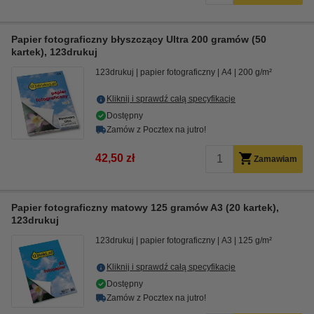
Papier fotograficzny błyszczący Ultra 200 gramów (50
kartek), 123drukuj
123drukuj
papier fotograficzny
A4
200 g/m²
Kliknij i sprawdź całą specyfikacje
Dostępny
Zamów z Pocztex na jutro!
42,50 zł
Zamawiam
Papier fotograficzny matowy 125 gramów A3 (20 kartek),
123drukuj
123drukuj
papier fotograficzny
A3
125 g/m²
Kliknij i sprawdź całą specyfikacje
Dostępny
Zamów z Pocztex na jutro!