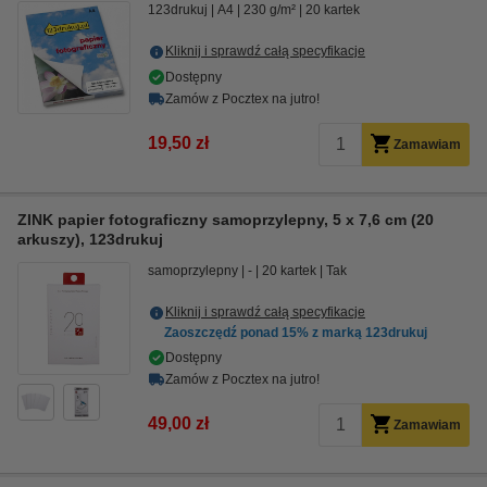
123drukuj
A4
230 g/m²
20 kartek
Kliknij i sprawdź całą specyfikacje
Dostępny
Zamów z Pocztex na jutro!
19,50 zł
Zamawiam
ZINK papier fotograficzny samoprzylepny, 5 x 7,6 cm (20
arkuszy), 123drukuj
samoprzylepny
-
20 kartek
Tak
Kliknij i sprawdź całą specyfikacje
Zaoszczędź ponad
15%
z marką 123drukuj
Dostępny
Zamów z Pocztex na jutro!
49,00 zł
Zamawiam