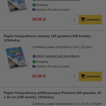
Dostępny
Zamów z Pocztex na jutro!
24,50 zł
Zamawiam
Papier fotograficzny matowy 125 gramów (100 kartek),
123drukuj
123drukuj
papier fotograficzny
A4
125 g/m²
Kliknij i sprawdź całą specyfikacje
Dostępny
Zamów z Pocztex na jutro!
22,50 zł
Zamawiam
Papier fotograficzny półbłyszczący Premium 210 gramów, 10
x 15 cm (100 kartek), 123drukuj
123drukuj
papier fotograficzny
10 x 15 cm
210 g/m²