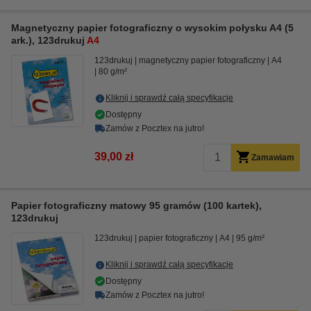
Magnetyczny papier fotograficzny o wysokim połysku A4 (5
ark.), 123drukuj
A4
123drukuj
magnetyczny papier fotograficzny
A4
80 g/m²
Kliknij i sprawdź całą specyfikacje
Dostępny
Zamów z Pocztex na jutro!
39,00 zł
Zamawiam
Papier fotograficzny matowy 95 gramów (100 kartek),
123drukuj
123drukuj
papier fotograficzny
A4
95 g/m²
Kliknij i sprawdź całą specyfikacje
Dostępny
Zamów z Pocztex na jutro!