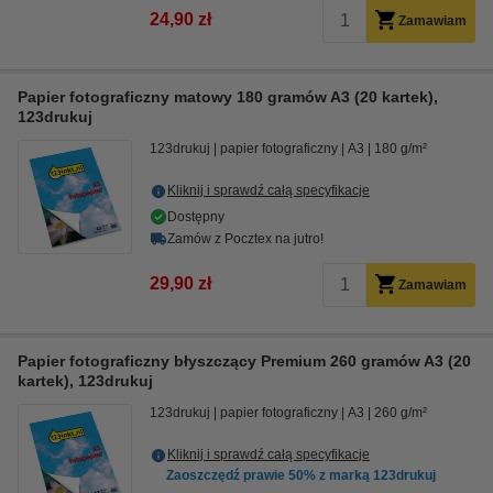
24,90 zł
Zamawiam
Papier fotograficzny matowy 180 gramów A3 (20 kartek),
123drukuj
123drukuj
papier fotograficzny
A3
180 g/m²
Kliknij i sprawdź całą specyfikacje
Dostępny
Zamów z Pocztex na jutro!
29,90 zł
Zamawiam
Papier fotograficzny błyszczący Premium 260 gramów A3 (20
kartek), 123drukuj
123drukuj
papier fotograficzny
A3
260 g/m²
Kliknij i sprawdź całą specyfikacje
Zaoszczędź prawie
50%
z marką 123drukuj