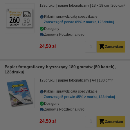
123drukuj
papier fotograficzny
13 x 18 cm
260 g/m²
Kliknij i sprawdź całą specyfikacje
Zaoszczędź ponad
65%
z marką 123drukuj
Dostępny
Zamów z Pocztex na jutro!
24,50 zł
Zamawiam
Papier fotograficzny błyszczący 180 gramów (50 kartek),
123drukuj
123drukuj
papier fotograficzny
A4
180 g/m²
Kliknij i sprawdź całą specyfikacje
Zaoszczędź prawie
45%
z marką 123drukuj
Dostępny
Zamów z Pocztex na jutro!
24,50 zł
Zamawiam