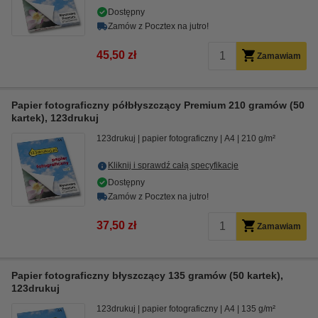
Dostępny
Zamów z Pocztex na jutro!
45,50 zł
Zamawiam
Papier fotograficzny półbłyszczący Premium 210 gramów (50
kartek), 123drukuj
123drukuj
papier fotograficzny
A4
210 g/m²
Kliknij i sprawdź całą specyfikacje
Dostępny
Zamów z Pocztex na jutro!
37,50 zł
Zamawiam
Papier fotograficzny błyszczący 135 gramów (50 kartek),
123drukuj
123drukuj
papier fotograficzny
A4
135 g/m²