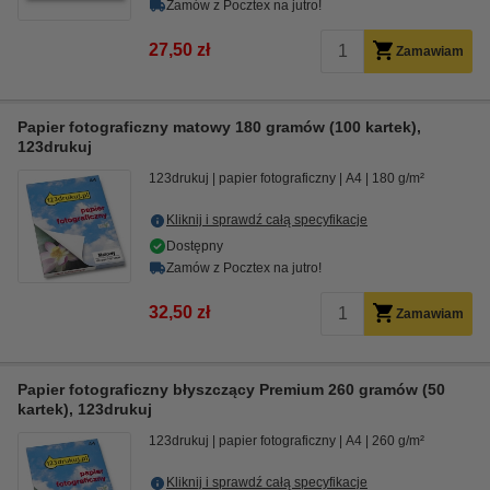
Zamów z Pocztex na jutro!
27,50 zł
Zamawiam
Papier fotograficzny matowy 180 gramów (100 kartek),
123drukuj
123drukuj
papier fotograficzny
A4
180 g/m²
Kliknij i sprawdź całą specyfikacje
Dostępny
Zamów z Pocztex na jutro!
32,50 zł
Zamawiam
Papier fotograficzny błyszczący Premium 260 gramów (50
kartek), 123drukuj
123drukuj
papier fotograficzny
A4
260 g/m²
Kliknij i sprawdź całą specyfikacje