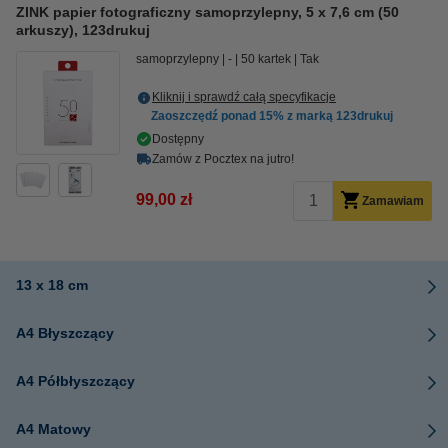
ZINK papier fotograficzny samoprzylepny, 5 x 7,6 cm (50
arkuszy), 123drukuj
samoprzylepny
-
50 kartek
Tak
Kliknij i sprawdź całą specyfikacje
Zaoszczędź ponad
15%
z marką 123drukuj
Dostępny
Zamów z Pocztex na jutro!
99,00 zł
Zamawiam
13 x 18 cm
A4 Błyszczący
A4 Półbłyszczący
A4 Matowy