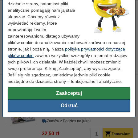
działanie strony, natomiast pliki
Papier fotograficzny błyszczący Ultra 300 gramów (20
analityczne pomagają nam ją stale
kartek), 123drukuj
ulepszać. Chcemy również
123drukuj
papier fotograficzny
A4
300 g/m²
wyświetlać reklamy, które
odpowiadają Twoim
Kliknij i sprawdź całą specyfikacje
zainteresowaniom, dlatego używamy
Dostępny
plików cookie do analizowania zachowań zarówno na naszej
Zamów z Pocztex na jutro!
stronie, jak i poza nią. Nasza
polityka prywatności dotycząca
plików cookie
zawiera wszystkie szczegóły na temat rodzajów
32,50 zł
Zamawiam
tych plików i ich działania. W każdej chwili możesz zmienić
swoje preferencje. Kliknij „Zaakceptuj”, aby wyrazić zgodę.
Jeśli się nie zgadzasz, umieścimy jedynie pliki cookie
niezbędne do działania strony – funkcjonalne i analityczne.
Papier fotograficzny półbłyszczący Ultra 290 gramów (20
kartek), 123drukuj
Zaakceptuj
123drukuj
papier fotograficzny
A4
290 g/m²
Odrzuć
Kliknij i sprawdź całą specyfikacje
Dostępny
Zamów z Pocztex na jutro!
32,50 zł
Zamawiam