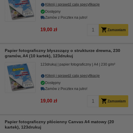
Kliknij i sprawdź całą specyfikacje
Dostępny
Zamów z Pocztex na jutro!
19,00 zł
Zamawiam
Papier fotograficzny błyszczący o strukturze drewna, 230
gramów, A4 (10 kartek), 123drukuj
123drukuj
papier fotograficzny
A4
230 g/m²
Kliknij i sprawdź całą specyfikacje
Dostępny
Zamów z Pocztex na jutro!
19,00 zł
Zamawiam
Papier fotograficzny płócienny Canvas A4 matowy (20
kartek), 123drukuj