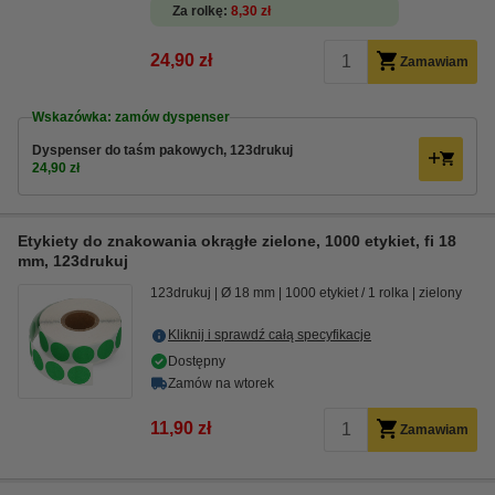
Za rolkę
8,30 zł
24,90 zł
Zamawiam
Wskazówka: zamów dyspenser
Dyspenser do taśm pakowych, 123drukuj
24,90 zł
Etykiety do znakowania okrągłe zielone, 1000 etykiet, fi 18
mm, 123drukuj
123drukuj
Ø 18 mm
1000 etykiet / 1 rolka
zielony
Kliknij i sprawdź całą specyfikacje
Dostępny
Zamów na wtorek
11,90 zł
Zamawiam