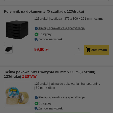
Pojemnik na dokumenty (5 szuflad), 123drukuj
123drukuj
szuflada
375 x 300 x 261 mm
czarny
Kliknij i sprawdź całą specyfikacje
Dostępny
Zamów na wtorek
99,00 zł
Zamawiam
Taśma pakowa przeźroczysta 50 mm x 66 m (3 sztuki),
123drukuj
ZESTAW
123drukuj
taśma do pakowania
transparentny
50 mm x 66 m
Kliknij i sprawdź całą specyfikacje
Dostępny
Zamów na wtorek