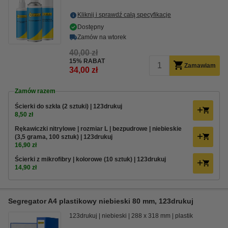
Kliknij i sprawdź całą specyfikacje
Dostępny
Zamów na wtorek
40,00 zł
15% RABAT
Zamawiam
34,00 zł
Zamów razem
Ścierki do szkła (2 sztuki) | 123drukuj
8,50 zł
Rękawiczki nitrylowe | rozmiar L | bezpudrowe | niebieskie
(3,5 grama, 100 sztuk) | 123drukuj
16,90 zł
Ścierki z mikrofibry | kolorowe (10 sztuk) | 123drukuj
14,90 zł
Segregator A4 plastikowy niebieski 80 mm, 123drukuj
123drukuj
niebieski
288 x 318 mm
plastik