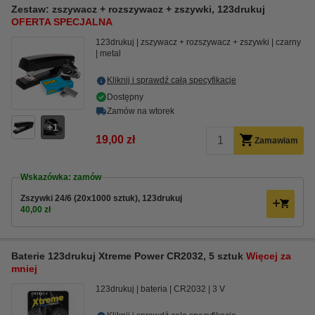
Zestaw: zszywacz + rozszywacz + zszywki, 123drukuj
OFERTA SPECJALNA
123drukuj
zszywacz + rozszywacz + zszywki
czarny
metal
Kliknij i sprawdź całą specyfikacje
Dostępny
Zamów na wtorek
1
19,00 zł
Zamawiam
Wskazówka: zamów
Zszywki 24/6 (20x1000 sztuk), 123drukuj
40,00 zł
Baterie 123drukuj Xtreme Power CR2032, 5 sztuk
Więcej za
mniej
123drukuj
bateria
CR2032
3 V