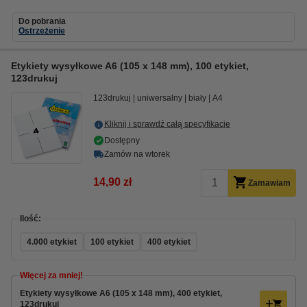
Do pobrania
Ostrzeżenie
Etykiety wysyłkowe A6 (105 x 148 mm), 100 etykiet,
123drukuj
123drukuj
uniwersalny
biały
A4
Kliknij i sprawdź całą specyfikacje
Dostępny
Zamów na wtorek
14,90 zł
Zamawiam
Ilość:
4.000 etykiet
100 etykiet
400 etykiet
Więcej za mniej!
Etykiety wysyłkowe A6 (105 x 148 mm), 400 etykiet,
123drukuj