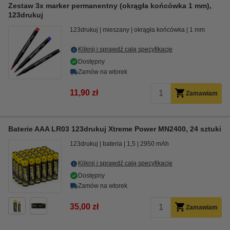
Zestaw 3x marker permanentny (okrągła końcówka 1 mm),
123drukuj
123drukuj
mieszany
okrągła końcówka
1 mm
Kliknij i sprawdź całą specyfikacje
Dostępny
Zamów na wtorek
11,90 zł
Zamawiam
Baterie AAA LR03 123drukuj Xtreme Power MN2400, 24 sztuki
123drukuj
bateria
1,5
2950 mAh
Kliknij i sprawdź całą specyfikacje
Dostępny
Zamów na wtorek
35,00 zł
Zamawiam