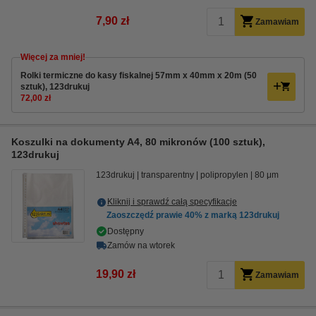
7,90 zł
Zamawiam
Więcej za mniej!
Rolki termiczne do kasy fiskalnej 57mm x 40mm x 20m (50
sztuk), 123drukuj
72,00 zł
Koszulki na dokumenty A4, 80 mikronów (100 sztuk),
123drukuj
123drukuj
transparentny
polipropylen
80 μm
Kliknij i sprawdź całą specyfikacje
Zaoszczędź prawie
40%
z marką 123drukuj
Dostępny
Zamów na wtorek
19,90 zł
Zamawiam