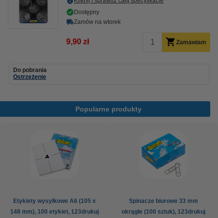
Kliknij i sprawdź całą specyfikacje
Dostępny
Zamów na wtorek
9,90 zł
Zamawiam
Do pobrania
Ostrzeżenie
Popularne produkty
Etykiety wysyłkowe A6 (105 x
Spinacze biurowe 33 mm
148 mm), 100 etykiet, 123drukuj
okrągłe (100 sztuk), 123drukuj