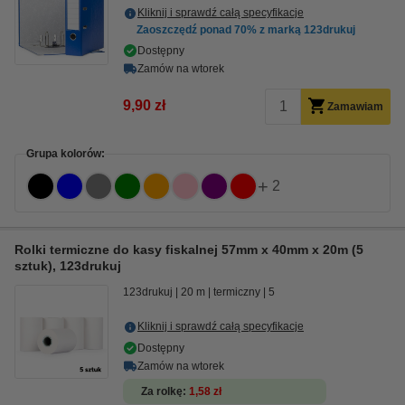
Kliknij i sprawdź całą specyfikacje
Zaoszczędź ponad
70%
z marką 123drukuj
Dostępny
Zamów na wtorek
9,90 zł
Zamawiam
Grupa kolorów:
+
2
Rolki termiczne do kasy fiskalnej 57mm x 40mm x 20m (5
sztuk), 123drukuj
123drukuj
20 m
termiczny
5
Kliknij i sprawdź całą specyfikacje
Dostępny
Zamów na wtorek
Za rolkę
1,58 zł