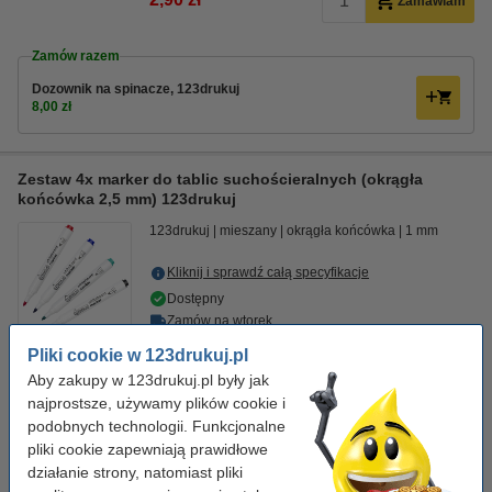
Zamawiam
Zamów razem
Dozownik na spinacze, 123drukuj
8,00 zł
Zestaw 4x marker do tablic suchościeralnych (okrągła
końcówka 2,5 mm) 123drukuj
123drukuj
mieszany
okrągła końcówka
1 mm
Kliknij i sprawdź całą specyfikacje
Dostępny
Zamów na wtorek
Pliki cookie w 123drukuj.pl
19,90 zł
Zamawiam
Aby zakupy w 123drukuj.pl były jak
najprostsze, używamy plików cookie i
Wskazówka: zamów
podobnych technologii. Funkcjonalne
pliki cookie zapewniają prawidłowe
Gąbka do tablic magnetycznych, 123drukuj
działanie strony, natomiast pliki
4,90 zł