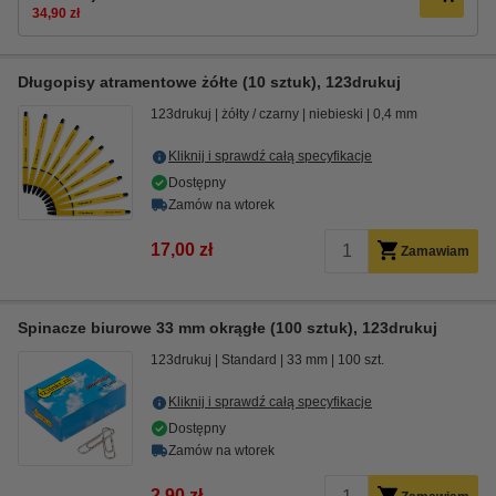
34,90 zł
Długopisy atramentowe żółte (10 sztuk), 123drukuj
123drukuj
żółty / czarny
niebieski
0,4 mm
Kliknij i sprawdź całą specyfikacje
Dostępny
Zamów na wtorek
17,00 zł
Zamawiam
Spinacze biurowe 33 mm okrągłe (100 sztuk), 123drukuj
123drukuj
Standard
33 mm
100 szt.
Kliknij i sprawdź całą specyfikacje
Dostępny
Zamów na wtorek
2,90 zł