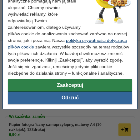
analityczne pomagają nam ją stale
Uchwyt magnetyczny do tablic suchościeralnych, duży,
ulepszać. Chcemy również
123drukuj
19,90 zł
wyświetlać reklamy, które
odpowiadają Twoim
Płyn do tablic suchościeralnych 123drukuj (250 ml)
zainteresowaniom, dlatego używamy
12,90 zł
plików cookie do analizowania zachowań zarówno na naszej
stronie, jak i poza nią. Nasza
polityka prywatności dotycząca
plików cookie
zawiera wszystkie szczegóły na temat rodzajów
Papier fotograficzny samoprzylepny, błyszczący A4 (10
naklejek), 123drukuj
tych plików i ich działania. W każdej chwili możesz zmienić
swoje preferencje. Kliknij „Zaakceptuj”, aby wyrazić zgodę.
123drukuj
papier fotograficzny
A4
10 kartek
Jeśli się nie zgadzasz, umieścimy jedynie pliki cookie
niezbędne do działania strony – funkcjonalne i analityczne.
Kliknij i sprawdź całą specyfikacje
Dostępny
Zaakceptuj
Zamów na wtorek
Odrzuć
9,90 zł
Zamawiam
Wskazówka: zamów
Papier fotograficzny samoprzylepny, matowy A4 (10
naklejek), 123drukuj
9,90 zł