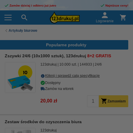
Zamów dzisiaj i odbierz już jutro
Najniższe ceny!
Logowanie
Artykuły biurowe
Popularne produkty
Zszywki 24/6 (10x1000 sztuk), 123drukuj
8+2 GRATIS
123drukuj
10.000 szt.
144933
24/6
Kliknij i sprawdź całą specyfikacje
Dostępny
Zamów na wtorek
20,00 zł
Zamawiam
Zestaw środków do czyszczenia biura
123drukuj