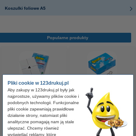
Koszulki foliowe A5
Popularne produkty
Pliki cookie w 123drukuj.pl
Aby zakupy w 123drukuj.pl były jak
Etykiety wysyłkowe A6 (105 x
Spinacze biurowe 33 mm
najprostsze, używamy plików cookie i
148 mm), 100 etykiet, 123drukuj
okrągłe (100 sztuk), 123drukuj
podobnych technologii. Funkcjonalne
pliki cookie zapewniają prawidłowe
działanie strony, natomiast pliki
14,90 zł
2,90 zł
z VAT
z VAT
analityczne pomagają nam ją stale
ulepszać. Chcemy również
wyświetlać reklamy, które