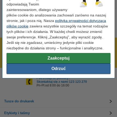
odpowiadają Twoim
zainteresowaniom, dlatego używamy
plików cookie do analizowania zachowań zarówno na naszej
stronie, jak i poza nią. Nasza
polityka prywatności dotycząca
plików cookie
zawiera wszystkie szczegóły na temat rodzajów
tych plików i ich działania. W każdej chwili możesz zmienić
swoje preferencje. Kliknij „Zaakceptuj”, aby wyrazić zgodę.
Jeśli się nie zgadzasz, umieścimy jedynie pliki cookie
600 tysięcy zadowolonych klientów
niezbędne do działania strony – funkcjonalne i analityczne.
Wysyłka już dzisiaj!
Zaakceptuj
Najniższe ceny!
Odrzuć
Potrzebujesz pomocy?
Skontaktuj się z nami 123 123 270
Pn-Pt od 8:00 do 16:00
Tusze do drukarek
Etykiety i taśmy