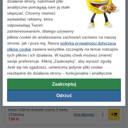
działanie strony, natomiast pliki
Auto. podajnik skan.
nie
analityczne pomagają nam ją stale
(ADF):
ulepszać. Chcemy również
wyświetlać reklamy, które
Duplex:
tak (drukowanie)
odpowiadają Twoim
Druk mobilny:
tak (AirPrint, print app)
zainteresowaniom, dlatego używamy
plików cookie do analizowania zachowań zarówno na naszej
OCR:
nie
stronie, jak i poza nią. Nasza
polityka prywatności dotycząca
Przeznaczenie:
Dom
plików cookie
zawiera wszystkie szczegóły na temat rodzajów
tych plików i ich działania. W każdej chwili możesz zmienić
swoje preferencje. Kliknij „Zaakceptuj”, aby wyrazić zgodę.
Wskazówka: zamów tusze
Jeśli się nie zgadzasz, umieścimy jedynie pliki cookie
niezbędne do działania strony – funkcjonalne i analityczne.
Zestaw promocyjny: Epson 604 tusz czarny + 3
kolory, wersja 123drukuj
139,00 zł
Zaakceptuj
Odrzuć
Kabel USB do drukarki
Epson NIE DOSTARCZA kabla USB.
Kabel USB do drukarki czarny, 2 metry,
123drukuj
inne długości
7,50 zł