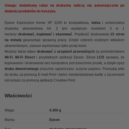
Uwaga: dodatkowy rabat na drukarkę naliczy się automatycznie po
dodaniu produktów do koszyka.
Epson Expression Home XP 3200 to kompaktowa,
lekka
i uniwersalna
drukarka atramentowa A4. Z tym wydajnym modelem 3 w 1
możesz
drukować, kopiować i skanować
. Prędkość drukowania
15 stron
na minutę
gwarantuje sprawną pracę. Dzięki czterem osobnym wkładom
atramentowym, zawsze wymieniasz tylko pusty kolor.
Możesz także łatwo
drukować z urządzeń przenośnych
za pośrednictwem
Wi
-
Fi
,
Wi-Fi Direct
i przydatnych aplikacji Epson. Ekran
LCD
sprawia, że
kopiowanie i drukowanie bez komputera jest dziecinnie proste, a dzięki opcji
druku dwustronnego
znacznie ograniczasz zużycie papieru. Przesyłaj pliki
do druku za pomocą E-mail Print i twórz niestandardowe kartki z życzeniami
lub kolaże za pomocą aplikacji Creative Print.
Właściwości
Waga:
4.300 g
Marka:
Epson