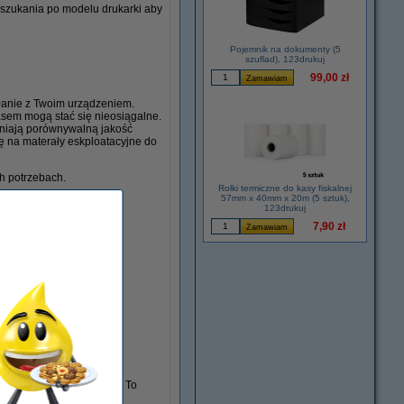
ę szukania po modelu drukarki aby
Pojemnik na dokumenty (5
szuflad), 123drukuj
99,00 zł
łanie z Twoim urządzeniem.
zasem mogą stać się nieosiągalne.
wniają porównywalną jakość
bę na materały eskploatacyjne do
ch potrzebach.
Rolki termiczne do kasy fiskalnej
57mm x 40mm x 20m (5 sztuk),
123drukuj
7,90 zł
wupaki czarnych wkładów. To