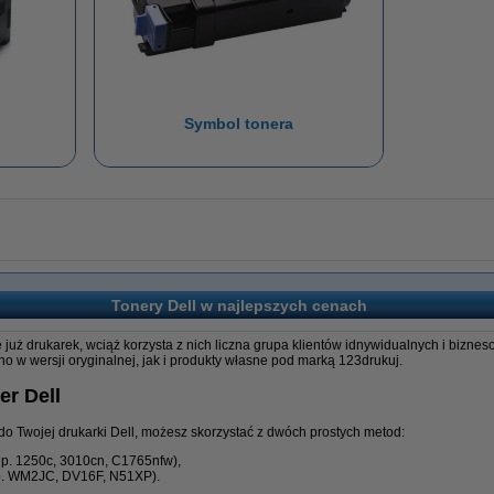
Symbol tonera
Tonery Dell w najlepszych cenach
 już drukarek, wciąż korzysta z nich liczna grupa klientów idnywidualnych i bizn
no w wersji oryginalnej, jak i produkty własne pod marką 123drukuj.
er Dell
do Twojej drukarki Dell, możesz skorzystać z dwóch prostych metod:
np. 1250c, 3010cn, C1765nfw),
np. WM2JC, DV16F, N51XP).