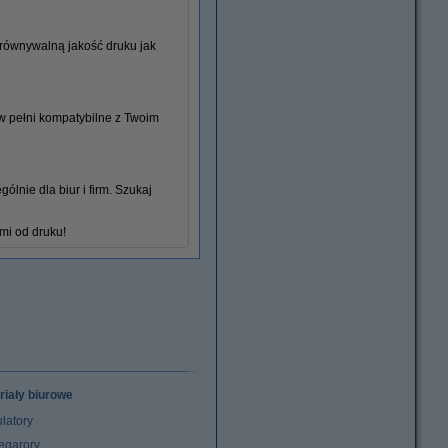
orównywalną jakość druku jak
 w pełni kompatybilne z Twoim
Koperty
lnie dla biur i firm. Szukaj
mi od druku!
riały biurowe
latory
egarory