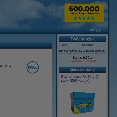
Zaloguj
Twój koszyk
Ilość
Produkt
Nie ma produktów w Twoim koszyku.
Suma:
0,00 zł
(z podatkiem 0% VAT)
 Zamów z
Oferta specjalna!
Papier ksero A4 80 g (5
ryz = 2500 kartek)