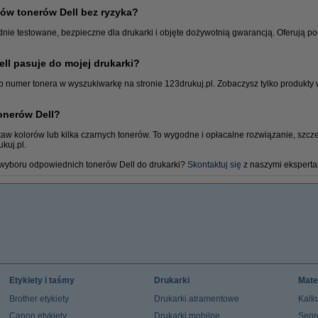
w tonerów Dell bez ryzyka?
dnie testowane, bezpieczne dla drukarki i objęte dożywotnią gwarancją. Oferują p
ell pasuje do mojej drukarki?
b numer tonera w wyszukiwarkę na stronie 123drukuj.pl. Zobaczysz tylko produkty
Kable
onerów Dell?
taw kolorów lub kilka czarnych tonerów. To wygodne i opłacalne rozwiązanie, szczegó
kuj.pl.
t wyboru odpowiednich tonerów Dell do drukarki?
Skontaktuj się
z naszymi eksperta
Etykiety i taśmy
Drukarki
Mate
Brother etykiety
Drukarki atramentowe
Kalku
Canon etykiety
Drukarki mobilne
Segr