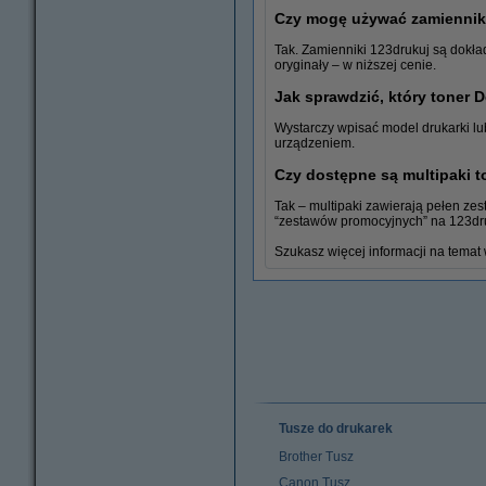
Czy mogę używać zamiennikó
Tak. Zamienniki 123drukuj są dokła
oryginały – w niższej cenie.
Jak sprawdzić, który toner D
Wystarczy wpisać model drukarki lu
urządzeniem.
Papier ksero
Czy dostępne są multipaki t
Tak – multipaki zawierają pełen zes
“zestawów promocyjnych” na 123dru
Szukasz więcej informacji na tema
Tusze do drukarek
Brother Tusz
Canon Tusz