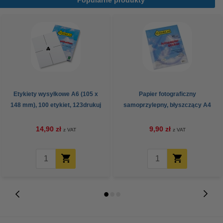
Etykiety wysyłkowe A6 (105 x
Papier fotograficzny
148 mm), 100 etykiet, 123drukuj
samoprzylepny, błyszczący A4
(10 naklejek), 123drukuj
14,90 zł
9,90 zł
z VAT
z VAT