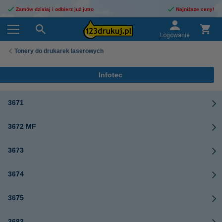
Zamów dzisiaj i odbierz już jutro
Najniższe ceny!
Logowanie
Tonery do drukarek laserowych
Infotec
3671
3672 MF
3673
3674
3675
3683