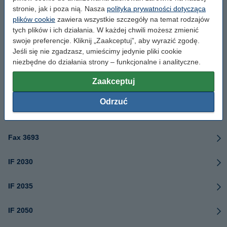
stronie, jak i poza nią. Nasza
polityka prywatności dotycząca
A080
plików cookie
zawiera wszystkie szczegóły na temat rodzajów
tych plików i ich działania. W każdej chwili możesz zmienić
EF3000
swoje preferencje. Kliknij „Zaakceptuj”, aby wyrazić zgodę.
Jeśli się nie zgadzasz, umieścimy jedynie pliki cookie
niezbędne do działania strony – funkcjonalne i analityczne.
Fax 3683
Zaakceptuj
Fax 3683 Lite
Odrzuć
Fax 3684
Fax 3693
IF 2030
IF 2035
IF 2050