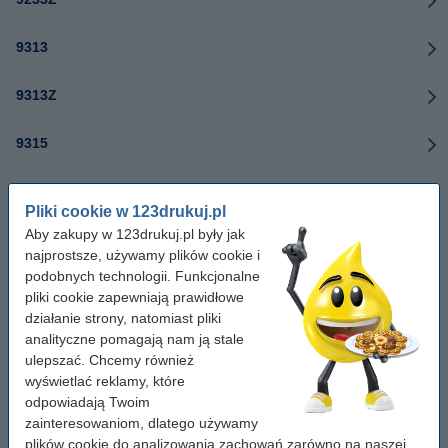
9313
9313Z
9315
9320
Pliki cookie w 123drukuj.pl
Aby zakupy w 123drukuj.pl były jak
9322
najprostsze, używamy plików cookie i
podobnych technologii. Funkcjonalne
9345DZ
pliki cookie zapewniają prawidłowe
działanie strony, natomiast pliki
9355DZ
analityczne pomagają nam ją stale
ulepszać. Chcemy również
wyświetlać reklamy, które
9365DZ
odpowiadają Twoim
zainteresowaniom, dlatego używamy
9407
plików cookie do analizowania zachowań zarówno na naszej