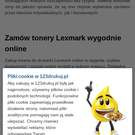
szukających realnych oszczędności bez ryzyka. Świetny stosunek
ceny do jakości sprawia, że są one chętnie wybierane zarówno
przez klientów indywidualnych, jak i biznesowych.
Zamów tonery Lexmark wygodnie
online
Zakup tonera do drukarki Lexmark online to wygoda, szybka
dostępność i szeroki wybór modeli w jednym miejscu. Dokładne
opisy produktów ułatwiają dopasowanie odpowiedniego wkładu, a
Pliki cookie w 123drukuj.pl
atrakcyjne ceny pozwalają zoptymalizować koszty druku bez
Aby zakupy w 123drukuj.pl były jak
kompromisów jakościowych.
najprostsze, używamy plików cookie i
podobnych technologii. Funkcjonalne
pliki cookie zapewniają prawidłowe
Zamów w jednej przesyłce
działanie strony, natomiast pliki
analityczne pomagają nam ją stale
ulepszać. Chcemy również
wyświetlać reklamy, które
odpowiadają Twoim