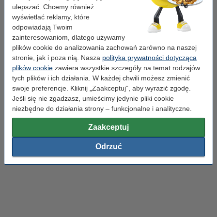
ulepszać. Chcemy również
Popularne produkty
wyświetlać reklamy, które
odpowiadają Twoim
zainteresowaniom, dlatego używamy
plików cookie do analizowania zachowań zarówno na naszej
stronie, jak i poza nią. Nasza
polityka prywatności dotycząca
plików cookie
zawiera wszystkie szczegóły na temat rodzajów
tych plików i ich działania. W każdej chwili możesz zmienić
swoje preferencje. Kliknij „Zaakceptuj”, aby wyrazić zgodę.
Jeśli się nie zgadzasz, umieścimy jedynie pliki cookie
niezbędne do działania strony – funkcjonalne i analityczne.
Zaakceptuj
Odrzuć
Kalkulatory
Zszywacze