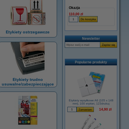
Okazja
110,00 zł
Etykiety ostrzegawcze
Newsletter
Popularne produkty
Etykiety trudno
usuwalne/zabezpieczające
Etykiety wysyłkowe A6 (105 x 148
mm), 100 etykiet, 123drukuj
14,90 zł