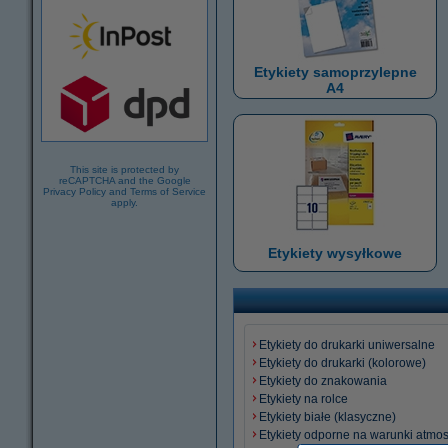
Etykiety samoprzylepne
A4
This site is protected by
reCAPTCHA and the Google
Privacy Policy
and
Terms of Service
apply.
Etykiety wysyłkowe
Etykiety do drukarki uniwersalne
Etykiety do drukarki (kolorowe)
Etykiety do znakowania
Etykiety na rolce
Etykiety białe (klasyczne)
Etykiety odporne na warunki atmo