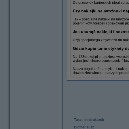
Do przesyłek kurierskich idealnie sp
Czy naklejki na mrożonki na
Tak – specjalne naklejki na mrożon
pojemników, torebek i opakowań pr
Jak usunąć naklejki i pozost
Papier ksero
Użyj specjalnego zmywacza do nakle
Gdzie kupić tanie etykiety d
Na 123drukuj.pl znajdziesz wszystki
wybór jeśli chcesz zaoszczędzić bez 
Nasza bogata oferta etykiet i nakle
dowiedzieć więcej o naszych produ
Tusze do drukarek
Brother Tusz