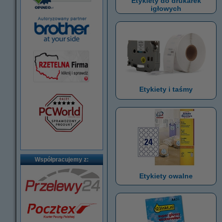
Etykiety do drukarek
igłowych
Etykiety i taśmy
Współpracujemy z:
Etykiety owalne