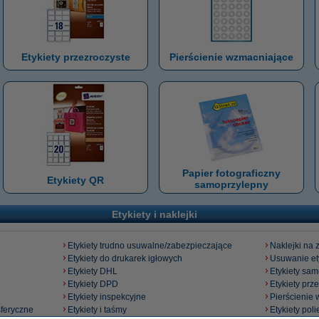
Etykiety przezroczyste
Pierścienie wzmacniające
Papier fotograficzny
Etykiety QR
samoprzylepny
Etykiety i naklejki
Etykiety trudno usuwalne/zabezpieczające
Naklejki na 
Etykiety do drukarek igłowych
Usuwanie et
Etykiety DHL
Etykiety sa
Etykiety DPD
Etykiety prz
Etykiety inspekcyjne
Pierścienie
sferyczne
Etykiety i taśmy
Etykiety pol