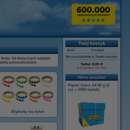
Zaloguj
Twój koszyk
Ilość
Produkt
Nie ma produktów w Twoim koszyku.
firmie. Od klasycznych naklejek
tykiety personalizowane.
Suma:
0,00 zł
(z podatkiem 0% VAT)
Oferta specjalna!
Papier ksero A4 80 g (5
ryz = 2500 kartek)
Etykiety na rolce