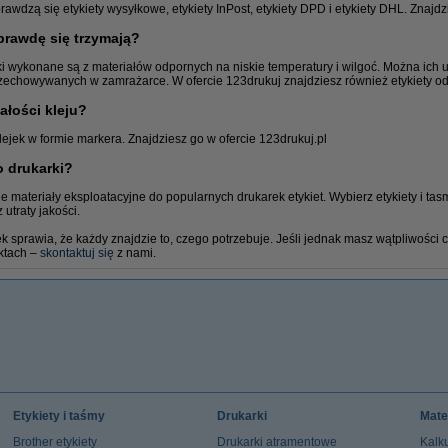
rawdzą się etykiety wysyłkowe, etykiety InPost, etykiety DPD i etykiety DHL. Znajdz
prawdę się trzymają?
ki wykonane są z materiałów odpornych na niskie temperatury i wilgoć. Można ich
zechowywanych w zamrażarce. W ofercie 123drukuj znajdziesz również etykiety o
ałości kleju?
Taśmy klejące
jek w formie markera. Znajdziesz go w ofercie 123drukuj.pl
o drukarki?
e materiały eksploatacyjne do popularnych drukarek etykiet. Wybierz etykiety i tas
utraty jakości.
jek sprawia, że każdy znajdzie to, czego potrzebuje. Jeśli jednak masz wątpliwości 
ktach –
skontaktuj się
z nami.
Etykiety i taśmy
Drukarki
Mate
Brother etykiety
Drukarki atramentowe
Kalku