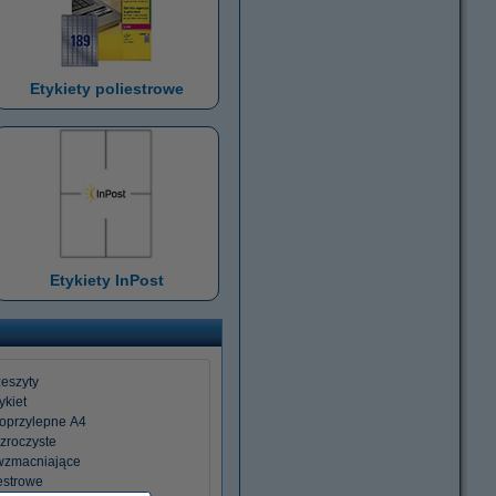
Etykiety poliestrowe
Etykiety InPost
zeszyty
ykiet
moprzylepne A4
ezroczyste
 wzmacniające
iestrowe