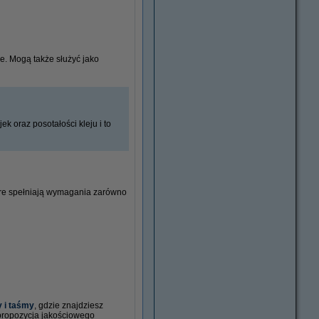
le. Mogą także służyć jako
k oraz posotałości kleju i to
które spełniają wymagania zarówno
y i taśmy
, gdzie znajdziesz
 propozycja jakościowego