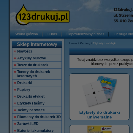
Strona główna
O nas
Odpowiedzialny biznes
Obsługa kli
Home
Papiery
Etykiety i naklejki
Sklep internetowy
Nowości
Artykuły biurowe
Tutaj znajdziesz wszystko, czego 
biurowych, przez praktycz
Tusze do drukarek
Tonery do drukarek
laserowych
Drukarki
Papiery
Drukarki etykiet
Etykiety i taśmy
Taśmy barwiące
Etykiety do drukarki
uniwersalne
Filamenty do drukarek 3D
Żarówki LED
Baterie i akumulatory