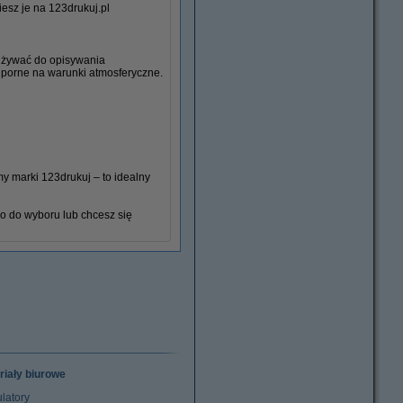
iesz je na 123drukuj.pl
 używać do opisywania
dporne na warunki atmosferyczne.
Kleje
my marki 123drukuj – to idealny
co do wyboru lub chcesz się
riały biurowe
latory