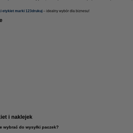
i etykiet marki 123drukuj
– idealny wybór dla biznesu!
e
et i naklejek
ne wybrać do wysyłki paczek?