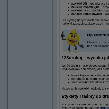
naklejki QR
– ułatwiające cy
naklejki inspekcyjne
– przyd
naklejki na mrożonki
– odpo
naklejki ostrzegawcze
– wid
Dla wymagających dostępne są ta
naklejki zabezpieczające przed ni
Etykietowanie 
Chcesz pozbyć si
bez pozostawian
123drukuj – wysoka ja
Wśród wielu z naszych podkategorii 
użytkowników domowych, jak i profe
trwałe kleje – także do pow
odporność na warunki atmos
szeroki wybór kształtów i ro
Nasze
tanie naklejki
i etykiety to 
Etykiety i taśmy do dr
Korzystasz z etykieciarki termiczne
wkłady do każdej popularnej
drukar