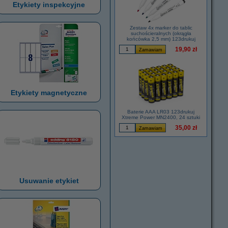
Etykiety inspekcyjne
Zestaw 4x marker do tablic
suchościeralnych (okrągła
końcówka 2,5 mm) 123drukuj
19,90 zł
Etykiety magnetyczne
Baterie AAA LR03 123drukuj
Xtreme Power MN2400, 24 sztuki
35,00 zł
Usuwanie etykiet