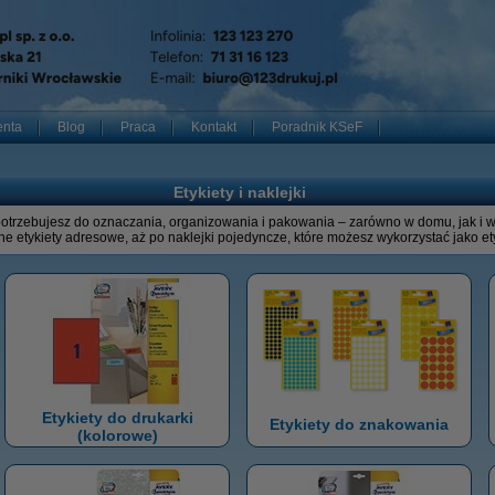
enta
Blog
Praca
Kontakt
Poradnik KSeF
Etykiety i naklejki
potrzebujesz do oznaczania, organizowania i pakowania – zarówno w domu, jak i w 
ne etykiety adresowe, aż po naklejki pojedyncze, które możesz wykorzystać jako e
Etykiety do drukarki
Etykiety do znakowania
(kolorowe)