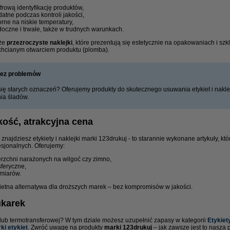
frową identyfikację produktów,
atne podczas kontroli jakości,
rne na niskie temperatury,
oczne i trwałe, także w trudnych warunkach.
kże
przezroczyste naklejki
, które prezentują się estetycznie na opakowaniach i szk
echcianym otwarciem produktu (plomba).
bez problemów
ę starych oznaczeń? Oferujemy produkty do skutecznego usuwania etykiet i nakleje
ia śladów.
kość, atrakcyjna cena
znajdziesz etykiety i naklejki marki 123drukuj - to starannie wykonane artykuły, 
sjonalnych. Oferujemy:
ierzchni narażonych na wilgoć czy zimno,
feryczne,
zmiarów.
świetna alternatywa dla droższych marek – bez kompromisów w jakości.
ukarek
j lub termotransferowej? W tym dziale możesz uzupełnić zapasy w kategorii
Etykiet
ki etykiet
. Zwróć uwagę na produkty
marki 123drukuj
– jak zawsze jest to nasza