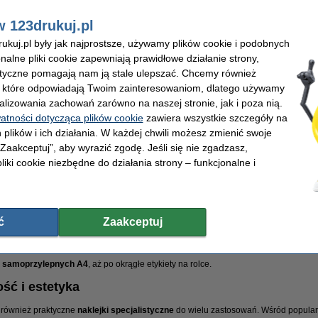
Naklejki z literami i cyframi
Etykiety wy
Etykiety do identyfikatorów
Etykiety QR
w 123drukuj.pl
Etykiety magnetyczne
Papier fotog
Etykiety owalne
Etykiety InPo
kuj.pl były jak najprostsze, używamy plików cookie i podobnych
Etykiety do segregatorów
onalne pliki cookie zapewniają prawidłowe działanie strony,
lityczne pomagają nam ją stale ulepszać. Chcemy również
, które odpowiadają Twoim zainteresowaniom, dlatego używamy
Bogata oferta naklejek i etykiet – do każdego zastosowania
alizowania zachowań zarówno na naszej stronie, jak i poza nią.
watności dotycząca plików cookie
zawiera wszystkie szczegóły na
esoria, które mają ogromny wpływ na organizację pracy, logistyki czy porządkowan
w dopasowanych do różnych potrzeb – od prostych naklejek na przyprawy po profe
 plików i ich działania. W każdej chwili możesz zmienić swoje
y QR
.
 „Zaakceptuj”, aby wyrazić zgodę. Jeśli się nie zgadzasz,
e – uniwersalne zastosowanie
liki cookie niezbędne do działania strony – funkcjonalne i
em są etykiety samoprzylepne, które można stosować m.in.:
dokumentów, teczek, kopert;
adresowe i wysyłkowe - etykiety DPD i etykiety DHL
;
ć
Zaakceptuj
przyprawy
, czy
naklejki na zeszyty
;
iety magnetyczne
,
etykiety poliestrowe
, czy odporne na trudne warunki;
j
samoprzylepny papier fotograficzny
, idealny do tworzenia kreatywnych etykiet 
t samoprzylepnych A4
, aż po okrągłe etykiety na rolce.
ość i estetyka
 również praktyczne
naklejki specjalistyczne
do wielu zastosowań. Wśród popular