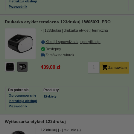
Instrukcja obsługi
Przewodnik
Drukarka etykiet termiczna 123drukuj LW650XL PRO
-
123drukuj
drukarka etykiet
termiczna
Kliknij i sprawdź całą specyfikacje
Dostępny
Zamów na wtorek
4
439,00 zł
Zamawiam
Do pobrania
Produkty
Oprogramowanie
Etykiety
Instrukcja obsługi
Przewodnik
Wytłaczarka etykiet 123drukuj
123drukuj
-
tak
nie (-)