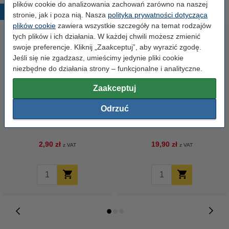
plików cookie do analizowania zachowań zarówno na naszej
Popularne produkty
stronie, jak i poza nią. Nasza
polityka prywatności dotycząca
plików cookie
zawiera wszystkie szczegóły na temat rodzajów
tych plików i ich działania. W każdej chwili możesz zmienić
swoje preferencje. Kliknij „Zaakceptuj”, aby wyrazić zgodę.
Jeśli się nie zgadzasz, umieścimy jedynie pliki cookie
niezbędne do działania strony – funkcjonalne i analityczne.
Zaakceptuj
Odrzuć
Spinacze biurowe 33 mm
Zestaw 4x marker do tablic
okrągłe (100 sztuk), 123drukuj
suchościeralnych (okrągła
końcówka 2,5 mm) 123drukuj
2,90 zł
19,90 zł
z VAT
z VAT