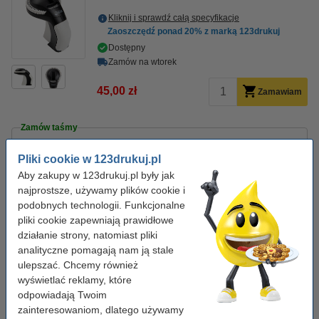
Kliknij i sprawdź całą specyfikacje
Zaoszczędź ponad
20%
z marką 123drukuj
Dostępny
Zamów na wtorek
45,00 zł
Zamawiam
Zamów taśmy
123drukuj S0847730 taśmy reliefowe 3D białe na czarnym,
wielopak
Pliki cookie w 123drukuj.pl
9,50 zł
Aby zakupy w 123drukuj.pl były jak
123drukuj S0847750 taśmy reliefowe 3D, 3 kolory, wielopak
najprostsze, używamy plików cookie i
13,50 zł
podobnych technologii. Funkcjonalne
pliki cookie zapewniają prawidłowe
123drukuj S0898150 / 520102 taśma reliefowa 3D, nadruk
biały na czerwonym tle
działanie strony, natomiast pliki
6,50 zł
analityczne pomagają nam ją stale
ulepszać. Chcemy również
Produkty
wyświetlać reklamy, które
Taśmy
odpowiadają Twoim
zainteresowaniom, dlatego używamy