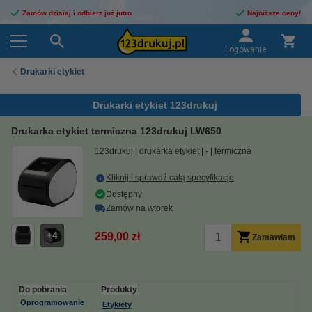
Zamów dzisiaj i odbierz już jutro
Najniższe ceny!
Logowanie
Drukarki etykiet
Drukarki etykiet 123drukuj
Drukarka etykiet termiczna 123drukuj LW650
123drukuj
drukarka etykiet
-
termiczna
Kliknij i sprawdź całą specyfikacje
Dostępny
Zamów na wtorek
4
259,00 zł
Zamawiam
Do pobrania
Produkty
Oprogramowanie
Etykiety