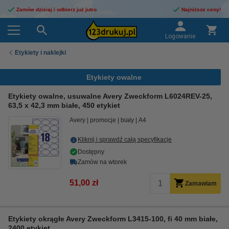
Zamów dzisiaj i odbierz już jutro
Najniższe ceny!
Logowanie
Etykiety i naklejki
Etykiety owalne
Etykiety owalne, usuwalne Avery Zweckform L6024REV-25,
63,5 x 42,3 mm białe, 450 etykiet
Avery
promocje
biały
A4
Kliknij i sprawdź całą specyfikacje
Dostępny
Zamów na wtorek
51,00 zł
Zamawiam
Etykiety okrągłe Avery Zweckform L3415-100, fi 40 mm białe,
2400 etykiet