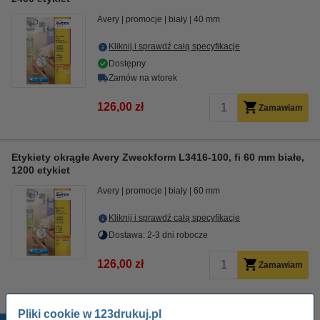
Avery
promocje
biały
40 mm
Kliknij i sprawdź całą specyfikacje
Dostępny
Zamów na wtorek
126,00 zł
Zamawiam
Etykiety okrągłe Avery Zweckform L3416-100, fi 60 mm białe,
1200 etykiet
Avery
promocje
biały
60 mm
Kliknij i sprawdź całą specyfikacje
Dostawa: 2-3 dni robocze
126,00 zł
Zamawiam
Pliki cookie w 123drukuj.pl