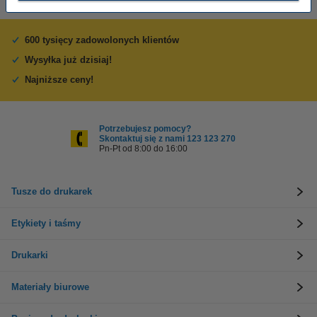
600 tysięcy zadowolonych klientów
Wysyłka już dzisiaj!
Najniższe ceny!
Potrzebujesz pomocy?
Skontaktuj się z nami 123 123 270
Pn-Pt od 8:00 do 16:00
Tusze do drukarek
Etykiety i taśmy
Drukarki
Materiały biurowe