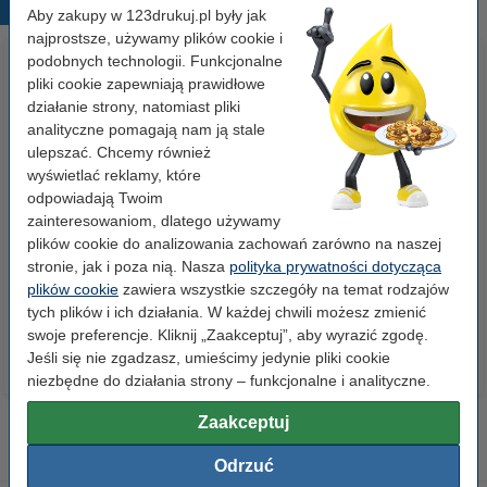
Popularne produkty
Aby zakupy w 123drukuj.pl były jak
najprostsze, używamy plików cookie i
podobnych technologii. Funkcjonalne
pliki cookie zapewniają prawidłowe
działanie strony, natomiast pliki
analityczne pomagają nam ją stale
ulepszać. Chcemy również
wyświetlać reklamy, które
odpowiadają Twoim
Zestaw 4x marker do tablic
Pojemnik na dokumenty (5
zainteresowaniom, dlatego używamy
suchościeralnych (okrągła
szuflad), 123drukuj
plików cookie do analizowania zachowań zarówno na naszej
końcówka 2,5 mm) 123drukuj
stronie, jak i poza nią. Nasza
polityka prywatności dotycząca
plików cookie
zawiera wszystkie szczegóły na temat rodzajów
19,90 zł
99,00 zł
z VAT
z VAT
tych plików i ich działania. W każdej chwili możesz zmienić
swoje preferencje. Kliknij „Zaakceptuj”, aby wyrazić zgodę.
Jeśli się nie zgadzasz, umieścimy jedynie pliki cookie
niezbędne do działania strony – funkcjonalne i analityczne.
Zaakceptuj
Odrzuć