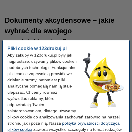
Dokumenty akcydensowe – jakie
wybrać dla swojego
przedsiębiorstwa?
Koperty
Pliki cookie w 123drukuj.pl
Istnieje wiele różnych rodzajów druków akcydensowych, w
Aby zakupy w 123drukuj.pl były jak
zależności od potrzeb danej firmy. Przedstawiamy kilka
najprostsze, używamy plików cookie i
przykładów druków akcydensowych.
podobnych technologii. Funkcjonalne
pliki cookie zapewniają prawidłowe
Usprawnienie procesu fakturowania dzięki
działanie strony, natomiast pliki
niestandardowym formularzom
analityczne pomagają nam ją stale
Faktury wystawiane przez firmy, aby udokumentować sprzedaż
ulepszać. Chcemy również
produktów lub usług. Zawierają one informacje o produktach lub
wyświetlać reklamy, które
usługach, które zostały sprzedane, a także o ich cenie i sposobie
odpowiadają Twoim
płatności.
zainteresowaniom, dlatego używamy
plików cookie do analizowania zachowań zarówno na naszej
Potwierdzanie transakcji za pomocą rachunków i
stronie, jak i poza nią. Nasza
polityka prywatności dotycząca
innych dowodów sprzedaży
plików cookie
zawiera wszystkie szczegóły na temat rodzajów