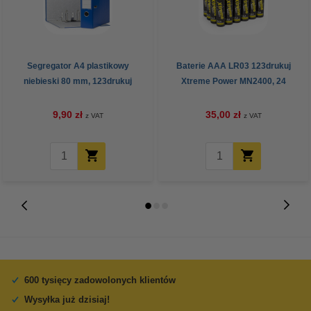
Segregator A4 plastikowy
Baterie AAA LR03 123drukuj
niebieski 80 mm, 123drukuj
Xtreme Power MN2400, 24
sztuki
9,90 zł
35,00 zł
z VAT
z VAT
600 tysięcy zadowolonych klientów
Wysyłka już dzisiaj!