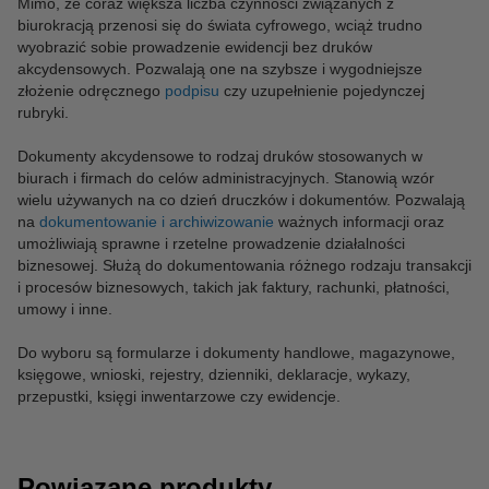
Mimo, że coraz większa liczba czynności związanych z
biurokracją przenosi się do świata cyfrowego, wciąż trudno
wyobrazić sobie prowadzenie ewidencji bez druków
akcydensowych. Pozwalają one na szybsze i wygodniejsze
złożenie odręcznego
podpisu
czy uzupełnienie pojedynczej
rubryki.
Dokumenty akcydensowe to rodzaj druków stosowanych w
biurach i firmach do celów administracyjnych. Stanowią wzór
wielu używanych na co dzień druczków i dokumentów. Pozwalają
na
dokumentowanie i archiwizowanie
ważnych informacji oraz
umożliwiają sprawne i rzetelne prowadzenie działalności
biznesowej. Służą do dokumentowania różnego rodzaju transakcji
i procesów biznesowych, takich jak faktury, rachunki, płatności,
umowy i inne.
Do wyboru są formularze i dokumenty handlowe, magazynowe,
księgowe, wnioski, rejestry, dzienniki, deklaracje, wykazy,
przepustki, księgi inwentarzowe czy ewidencje.
Powiązane produkty