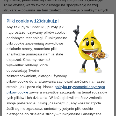
rolkę etykiet, warto zwrócić uwagę na specyfikację naszej
drukarki – powinna się tam znaleźć informacja o maksymalnych
wymiarach obsługiwanych etykiet. Zamówienie zbyt dużej lub zbyt
małej uniemożliwi prawidłowe wykorzystanie etykiety.
Pliki cookie w 123drukuj.pl
Aby zakupy w 123drukuj.pl były jak
Oprócz wymiarów samych etykiet, możemy spotkać w
najprostsze, używamy plików cookie i
specyfikacjach takie parametry jak szerokość rolki etykiet oraz
podobnych technologii. Funkcjonalne
średnica wewnętrzna rolki (gilzy). Na rynku dostępne są do
pliki cookie zapewniają prawidłowe
zakupu arkusze etykiet, choć najpowszechniejsze są
rolki z
działanie strony, natomiast pliki
etykietami
.
analityczne pomagają nam ją stale
ulepszać. Chcemy również
Kształt etykiet
wyświetlać reklamy, które
Najpopularniejsze są etykiety prostokątne ze względu na swoją
odpowiadają Twoim
uniwersalność i łatwość w stosowaniu. W przypadku, gdy
zainteresowaniom, dlatego używamy
oznaczamy produkty oferowane klientom, można rozważyć inne,
plików cookie do analizowania zachowań zarówno na naszej
bardziej kreatywne kształty. Na rynku spotkamy także gotowe
stronie, jak i poza nią. Nasza
polityka prywatności dotycząca
etykiety okrągłe i eliptyczne (w tym także specjalne etykiety do
plików cookie
zawiera wszystkie szczegóły na temat rodzajów
płyt CD). Wszelkie inne, indywidualne kształty wymagają
tych plików i ich działania. W każdej chwili możesz zmienić
zainwestowania we własny wykrojnik.
swoje preferencje. Kliknij „Zaakceptuj”, aby wyrazić zgodę.
Jeśli się nie zgadzasz, umieścimy jedynie pliki cookie
Etykiety samoprzylepne
niezbędne do działania strony – funkcjonalne i analityczne.