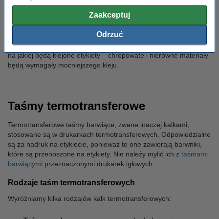
Etykiety samoprzylepne mogą różnić się rodzajem
Zaakceptuj
zastosowanego kleju. W zależności, czy zależy nam na trwałym
połączeniu etykiety, czy raczej na możliwości łatwego jej
Odrzuć
usunięcia, powinniśmy wybrać etykiety z odpowiednim klejem.
Przy wyborze warto również wziąć pod uwagę rodzaj powierzchni
na jakiej będą klejone etykiety – chropowate i nierówne materiały
będą wymagały mocniejszego kleju.
Taśmy termotransferowe
Termotransferowe taśmy barwiące, zwane inaczej kalkami,
stosowane są w drukarkach termotransferowych. Odpowiedzialne
są za nadruk na etykiecie, ponieważ to one zawierają barwniki,
które są przenoszone na etykiety. Nie należy mylić ich z
taśmami
barwiącymi
przeznaczonymi drukarek igłowych.
Rodzaje taśm termotransferowych
Wyróżniamy kilka rodzajów kalk termotransferowych: