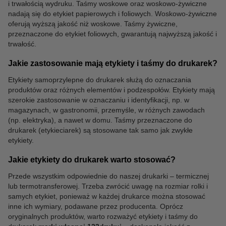
Laminatory
i trwałością wydruku. Taśmy woskowe oraz woskowo-żywiczne
nadają się do etykiet papierowych i foliowych. Woskowo-żywiczne
oferują wyższą jakość niż woskowe. Taśmy żywiczne,
przeznaczone do etykiet foliowych, gwarantują najwyższą jakość i
trwałość.
Jakie zastosowanie mają etykiety i taśmy do drukarek?
Etykiety samoprzylepne do drukarek służą do oznaczania
produktów oraz różnych elementów i podzespołów. Etykiety mają
szerokie zastosowanie w oznaczaniu i identyfikacji, np. w
magazynach, w gastronomii, przemyśle, w różnych zawodach
(np. elektryka), a nawet w domu. Taśmy przeznaczone do
drukarek (etykieciarek) są stosowane tak samo jak zwykłe
etykiety.
Jakie etykiety do drukarek warto stosować?
Przede wszystkim odpowiednie do naszej drukarki – termicznej
lub termotransferowej. Trzeba zwrócić uwagę na rozmiar rolki i
samych etykiet, ponieważ w każdej drukarce można stosować
inne ich wymiary, podawane przez producenta. Oprócz
oryginalnych produktów, warto rozważyć etykiety i taśmy do