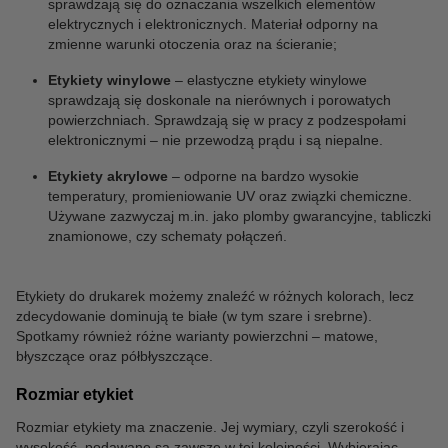
sprawdzają się do oznaczania wszelkich elementów
elektrycznych i elektronicznych. Materiał odporny na
zmienne warunki otoczenia oraz na ścieranie;
Etykiety winylowe
– elastyczne etykiety winylowe
sprawdzają się doskonale na nierównych i porowatych
powierzchniach. Sprawdzają się w pracy z podzespołami
elektronicznymi – nie przewodzą prądu i są niepalne.
Etykiety akrylowe
– odporne na bardzo wysokie
temperatury, promieniowanie UV oraz związki chemiczne.
Używane zazwyczaj m.in. jako plomby gwarancyjne, tabliczki
znamionowe, czy schematy połączeń.
Etykiety do drukarek możemy znaleźć w różnych kolorach, lecz
zdecydowanie dominują te białe (w tym szare i srebrne).
Spotkamy również różne warianty powierzchni – matowe,
błyszczące oraz półbłyszczące.
Rozmiar etykiet
Rozmiar etykiety ma znaczenie. Jej wymiary, czyli szerokość i
wysokość, podawane są zawsze w tej kolejności. Wybierając