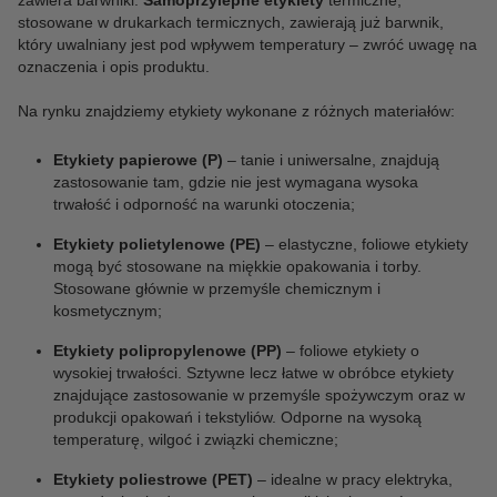
zawiera barwniki.
Samoprzylepne etykiety
termiczne,
stosowane w drukarkach termicznych, zawierają już barwnik,
który uwalniany jest pod wpływem temperatury – zwróć uwagę na
oznaczenia i opis produktu.
Na rynku znajdziemy etykiety wykonane z różnych materiałów:
Etykiety papierowe (P)
– tanie i uniwersalne, znajdują
zastosowanie tam, gdzie nie jest wymagana wysoka
trwałość i odporność na warunki otoczenia;
Etykiety polietylenowe (PE)
– elastyczne, foliowe etykiety
mogą być stosowane na miękkie opakowania i torby.
Stosowane głównie w przemyśle chemicznym i
kosmetycznym;
Etykiety polipropylenowe (PP)
– foliowe etykiety o
wysokiej trwałości. Sztywne lecz łatwe w obróbce etykiety
znajdujące zastosowanie w przemyśle spożywczym oraz w
produkcji opakowań i tekstyliów. Odporne na wysoką
temperaturę, wilgoć i związki chemiczne;
Etykiety poliestrowe (PET)
– idealne w pracy elektryka,