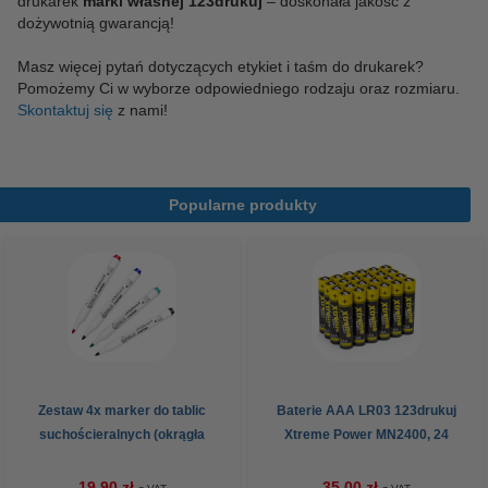
drukarek
marki własnej 123drukuj
– doskonała jakość z
dożywotnią gwarancją!
Masz więcej pytań dotyczących etykiet i taśm do drukarek?
Pomożemy Ci w wyborze odpowiedniego rodzaju oraz rozmiaru.
Skontaktuj się
z nami!
Popularne produkty
Zestaw 4x marker do tablic
Baterie AAA LR03 123drukuj
suchościeralnych (okrągła
Xtreme Power MN2400, 24
końcówka 2,5 mm) 123drukuj
sztuki
19,90 zł
35,00 zł