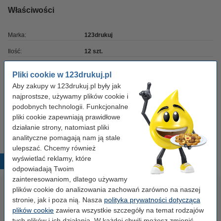
Właściwości
Marka:
123drukuj
Ilość:
12 szt.
Numer artykułu:
300364
Pliki cookie w 123drukuj.pl
Twardość ołówka:
HB
Aby zakupy w 123drukuj.pl były jak
najprostsze, używamy plików cookie i
Rodzaj:
wkłady do ołówków mechanicznych
podobnych technologii. Funkcjonalne
pliki cookie zapewniają prawidłowe
Grubość:
0.5 mm
działanie strony, natomiast pliki
analityczne pomagają nam ją stale
ulepszać. Chcemy również
wyświetlać reklamy, które
Popularne produkty
odpowiadają Twoim
zainteresowaniom, dlatego używamy
plików cookie do analizowania zachowań zarówno na naszej
stronie, jak i poza nią. Nasza
polityka prywatności dotycząca
plików cookie
zawiera wszystkie szczegóły na temat rodzajów
tych plików i ich działania. W każdej chwili możesz zmienić