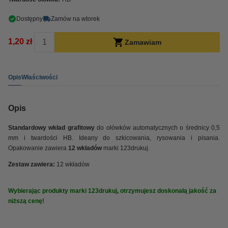
Dostępny
Zamów na wtorek
1,20 zł
Zamawiam
Opis
Właściwości
Opis
Standardowy wkład grafitowy
do ołówków automatycznych o średnicy 0,5
mm i twardości HB. Ideany do szkicowania, rysowania i pisania.
Opakowanie zawiera
12 wkładów
marki 123drukuj.
Zestaw zawiera:
12 wkładów
Wybierając produkty marki 123drukuj, otrzymujesz doskonałą jakość za
niższą cenę!