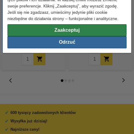
swoje preferencje. Kliknij „Zaakceptuj”, aby wyrazić zgodę.
Jeśli się nie zgadzasz, umieścimy jedynie pliki cookie
niezbędne do działania strony – funkcjonalne i analityczne.
Wkłady do ołówków
Papier ksero A4 80 g/m2 (500
automatycznych 0,7 mm HB (12
szt.), 123drukuj
Zaakceptuj
sztuk), 123drukuj
1,50 zł
23,00 zł
Odrzuć
z VAT
z VAT
600 tysięcy zadowolonych klientów
Wysyłka już dzisiaj!
Najniższe ceny!