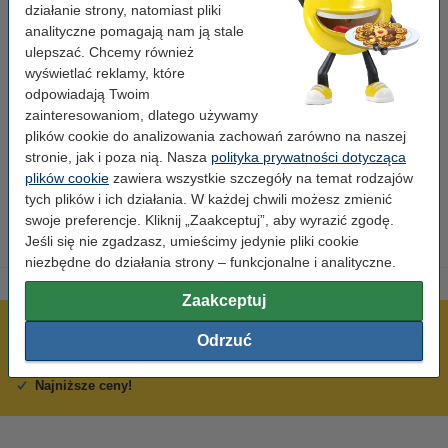
działanie strony, natomiast pliki
Marka:
123drukuj
analityczne pomagają nam ją stale
ulepszać. Chcemy również
Kolor nadruku:
czarny
wyświetlać reklamy, które
Kolor taśmy:
biały
odpowiadają Twoim
zainteresowaniom, dlatego używamy
Wymiary:
18 mm
plików cookie do analizowania zachowań zarówno na naszej
Wydajność:
5 m
stronie, jak i poza nią. Nasza
polityka prywatności dotycząca
plików cookie
zawiera wszystkie szczegóły na temat rodzajów
Numer:
XR-18GWE
tych plików i ich działania. W każdej chwili możesz zmienić
swoje preferencje. Kliknij „Zaakceptuj”, aby wyrazić zgodę.
Jeśli się nie zgadzasz, umieścimy jedynie pliki cookie
niezbędne do działania strony – funkcjonalne i analityczne.
Zaakceptuj
600 tysięcy zadowolonych klientów
Odrzuć
Wysyłka już dzisiaj!
Najniższe ceny!