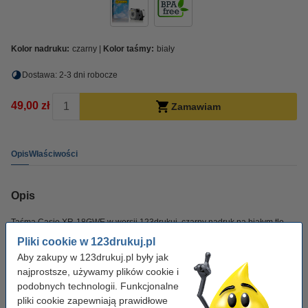
Kolor nadruku:
czarny
Kolor taśmy:
biały
Dostawa: 2-3 dni robocze
49,00 zł
Zamawiam
Opis
Właściwości
Opis
Taśma Casio XR-18GWE w wersji 123drukuj, czarny nadruk na białym tle,
jest odporna na zarysowania. Taśma ma szerokość 18 mm i długość około
Pliki cookie w 123drukuj.pl
5,5 m.
Aby zakupy w 123drukuj.pl były jak
najprostsze, używamy plików cookie i
Właściwości
podobnych technologii. Funkcjonalne
pliki cookie zapewniają prawidłowe