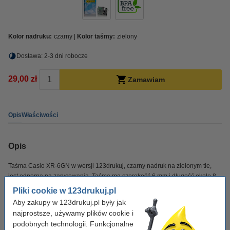
Kolor nadruku:
czarny
Kolor taśmy:
zielony
Dostawa: 2-3 dni robocze
29,00 zł
Zamawiam
Opis
Właściwości
Opis
Taśma Casio XR-6GN w wersji 123drukuj, czarny nadruk na zielonym tle,
jest odporna na zarysowania. Taśma ma szerokość 6 mm i długość około 8
m.
Pliki cookie w 123drukuj.pl
Aby zakupy w 123drukuj.pl były jak
Ekologiczny produkt wolny od BPA – bezpieczny dla Ciebie i środowiska.
najprostsze, używamy plików cookie i
podobnych technologii. Funkcjonalne