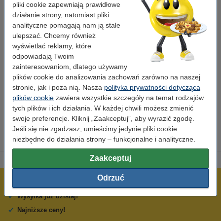
Właściwości
pliki cookie zapewniają prawidłowe
działanie strony, natomiast pliki
analityczne pomagają nam ją stale
Marka:
123drukuj
ulepszać. Chcemy również
Kolor nadruku:
wyświetlać reklamy, które
czarny
odpowiadają Twoim
Kolor taśmy:
zielony
zainteresowaniom, dlatego używamy
plików cookie do analizowania zachowań zarówno na naszej
Wymiary:
6 mm
stronie, jak i poza nią. Nasza
polityka prywatności dotycząca
Wydajność:
8 m
plików cookie
zawiera wszystkie szczegóły na temat rodzajów
tych plików i ich działania. W każdej chwili możesz zmienić
Numer:
XR-6GN
swoje preferencje. Kliknij „Zaakceptuj”, aby wyrazić zgodę.
Jeśli się nie zgadzasz, umieścimy jedynie pliki cookie
niezbędne do działania strony – funkcjonalne i analityczne.
Zaakceptuj
Odrzuć
600 tysięcy zadowolonych klientów
Wysyłka już dzisiaj!
Najniższe ceny!