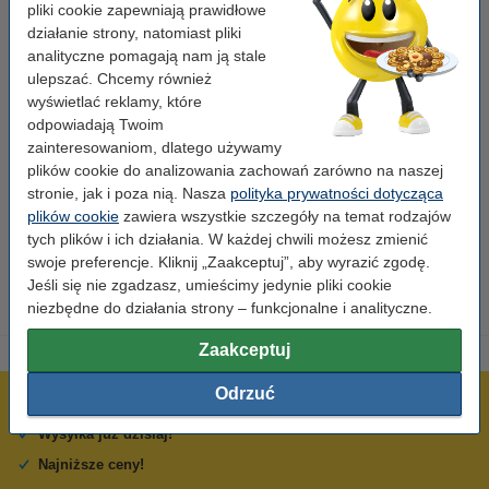
Właściwości
pliki cookie zapewniają prawidłowe
działanie strony, natomiast pliki
analityczne pomagają nam ją stale
Marka:
123drukuj
ulepszać. Chcemy również
Kolor nadruku:
wyświetlać reklamy, które
biały
odpowiadają Twoim
Kolor taśmy:
niebieski
zainteresowaniom, dlatego używamy
plików cookie do analizowania zachowań zarówno na naszej
Wymiary:
9 mm
stronie, jak i poza nią. Nasza
polityka prywatności dotycząca
Wydajność:
8 m
plików cookie
zawiera wszystkie szczegóły na temat rodzajów
tych plików i ich działania. W każdej chwili możesz zmienić
Numer:
XR-9ABU
swoje preferencje. Kliknij „Zaakceptuj”, aby wyrazić zgodę.
Jeśli się nie zgadzasz, umieścimy jedynie pliki cookie
niezbędne do działania strony – funkcjonalne i analityczne.
Zaakceptuj
Odrzuć
600 tysięcy zadowolonych klientów
Wysyłka już dzisiaj!
Najniższe ceny!