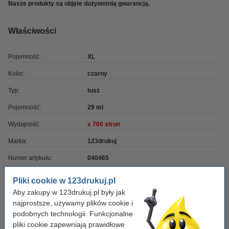
Nasze produkty są objęte dożywotnią gwarancją.
Właściwości
Pojemność:
XL
Kolor:
czarny
Typ:
tusz
Pojemność:
29 ml
Wydajność:
± 760 stron
Marka:
123drukuj
Numer artykułu:
040465
Numer:
14N1614E
Pliki cookie w 123drukuj.pl
Aby zakupy w 123drukuj.pl były jak
najprostsze, używamy plików cookie i
Wskazówka: zamów niebieski
podobnych technologii. Funkcjonalne
Lexmark 14N1615E (Nr 150XL) tusz niebieski,
pliki cookie zapewniają prawidłowe