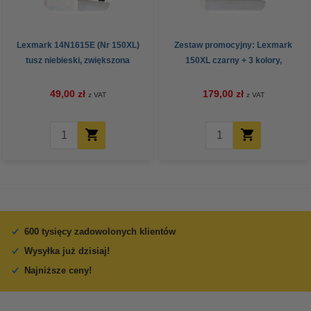
Lexmark 14N1615E (Nr 150XL)
Zestaw promocyjny: Lexmark
tusz niebieski, zwiększona
150XL czarny + 3 kolory,
pojemność, wersja 123drukuj
zwiększona pojemność, wersja
123drukuj
49,00 zł
179,00 zł
z VAT
z VAT
600 tysięcy zadowolonych klientów
Wysyłka już dzisiaj!
Najniższe ceny!