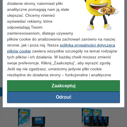
zwiększona pojemność, wersja 123drukuj
działanie strony, natomiast pliki
49,00 zł
analityczne pomagają nam ją stale
ulepszać. Chcemy również
Zamów czerwony
wyświetlać reklamy, które
odpowiadają Twoim
Lexmark 14N1616E (Nr 150XL) tusz czerwony,
zwiększona pojemność, wersja 123drukuj
zainteresowaniom, dlatego używamy
49,00 zł
plików cookie do analizowania zachowań zarówno na naszej
stronie, jak i poza nią. Nasza
polityka prywatności dotycząca
Zamów żółty
plików cookie
zawiera wszystkie szczegóły na temat rodzajów
tych plików i ich działania. W każdej chwili możesz zmienić
Lexmark 14N1618E (Nr 150XL) tusz żółty,
swoje preferencje. Kliknij „Zaakceptuj”, aby wyrazić zgodę.
zwiększona pojemność, wersja 123drukuj
49,00 zł
Jeśli się nie zgadzasz, umieścimy jedynie pliki cookie
niezbędne do działania strony – funkcjonalne i analityczne.
Zaakceptuj
Popularne produkty
Odrzuć