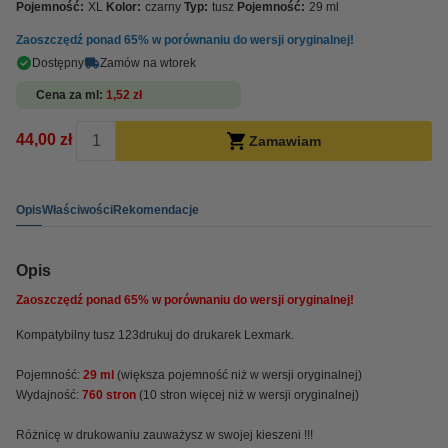
Pojemność:
XL
Kolor:
czarny
Typ:
tusz
Pojemność:
29 ml
Zaoszczędź ponad
65%
w porównaniu do wersji oryginalnej!
Dostępny
Zamów na wtorek
Cena za ml
1,52 zł
44,00 zł
Zamawiam
Opis
Właściwości
Rekomendacje
Opis
Zaoszczędź ponad
65%
w porównaniu do wersji oryginalnej!
Kompatybilny tusz 123drukuj do drukarek Lexmark.
Pojemność:
29 ml
(większa pojemność niż w wersji oryginalnej)
Wydajność:
760 stron
(10 stron więcej niż w wersji oryginalnej)
Różnicę w drukowaniu zauważysz w swojej kieszeni !!!