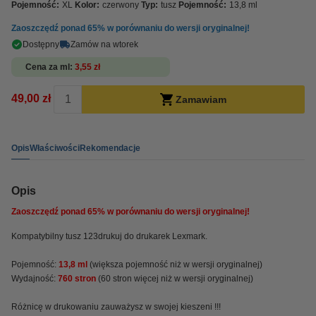
Pojemność:
XL
Kolor:
czerwony
Typ:
tusz
Pojemność:
13,8 ml
Zaoszczędź ponad
65%
w porównaniu do wersji oryginalnej!
Dostępny
Zamów na wtorek
Cena za ml
3,55 zł
49,00 zł
Zamawiam
Opis
Właściwości
Rekomendacje
Opis
Zaoszczędź ponad
65%
w porównaniu do wersji oryginalnej!
Kompatybilny tusz 123drukuj do drukarek Lexmark.
Pojemność:
13,8 ml
(większa pojemność niż w wersji oryginalnej)
Wydajność:
760 stron
(60 stron więcej niż w wersji oryginalnej)
Różnicę w drukowaniu zauważysz w swojej kieszeni !!!