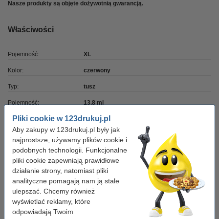
Nasze produkty są objęte dożywotnią gwarancją.
Właściwości
Pojemność:
XL
Kolor:
czerwony
Typ:
tusz
Pojemność:
13,8 ml
Pliki cookie w 123drukuj.pl
Wydajność:
± 760 stron
Aby zakupy w 123drukuj.pl były jak
Marka:
123drukuj
najprostsze, używamy plików cookie i
podobnych technologii. Funkcjonalne
Numer artykułu:
040469
pliki cookie zapewniają prawidłowe
Numer:
14N1616E
działanie strony, natomiast pliki
analityczne pomagają nam ją stale
ulepszać. Chcemy również
Wskazówka: zamów cały zestaw
wyświetlać reklamy, które
Zestaw promocyjny: Lexmark 150XL czarny +
odpowiadają Twoim
3 kolory, zwiększona pojemność, wersja