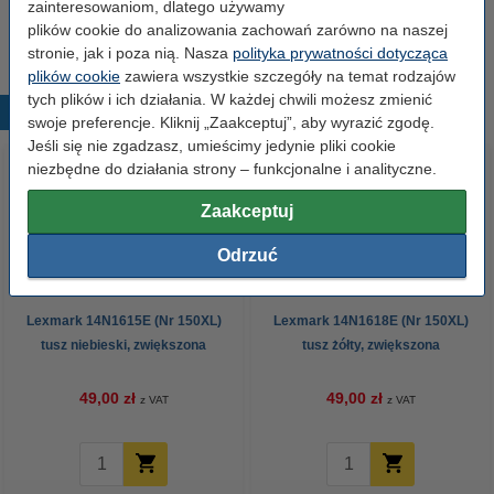
zainteresowaniom, dlatego używamy
123drukuj
179,00 zł
plików cookie do analizowania zachowań zarówno na naszej
stronie, jak i poza nią. Nasza
polityka prywatności dotycząca
plików cookie
zawiera wszystkie szczegóły na temat rodzajów
tych plików i ich działania. W każdej chwili możesz zmienić
Popularne produkty
swoje preferencje. Kliknij „Zaakceptuj”, aby wyrazić zgodę.
Jeśli się nie zgadzasz, umieścimy jedynie pliki cookie
niezbędne do działania strony – funkcjonalne i analityczne.
Zaakceptuj
Odrzuć
Lexmark 14N1615E (Nr 150XL)
Lexmark 14N1618E (Nr 150XL)
tusz niebieski, zwiększona
tusz żółty, zwiększona
pojemność, wersja 123drukuj
pojemność, wersja 123drukuj
49,00 zł
49,00 zł
z VAT
z VAT