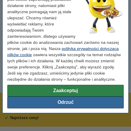
Pojemność:
XL
działanie strony, natomiast pliki
Kolor:
czarny
analityczne pomagają nam ją stale
ulepszać. Chcemy również
Typ:
tusz
wyświetlać reklamy, które
odpowiadają Twoim
Wydajność:
± 750 stron
zainteresowaniom, dlatego używamy
Marka:
Lexmark
plików cookie do analizowania zachowań zarówno na naszej
stronie, jak i poza nią. Nasza
polityka prywatności dotycząca
Numer artykułu:
040472
plików cookie
zawiera wszystkie szczegóły na temat rodzajów
Numer:
14N1619E
tych plików i ich działania. W każdej chwili możesz zmienić
swoje preferencje. Kliknij „Zaakceptuj”, aby wyrazić zgodę.
Jeśli się nie zgadzasz, umieścimy jedynie pliki cookie
niezbędne do działania strony – funkcjonalne i analityczne.
Zaakceptuj
600 tysięcy zadowolonych klientów
Odrzuć
Wysyłka już dzisiaj!
Najniższe ceny!