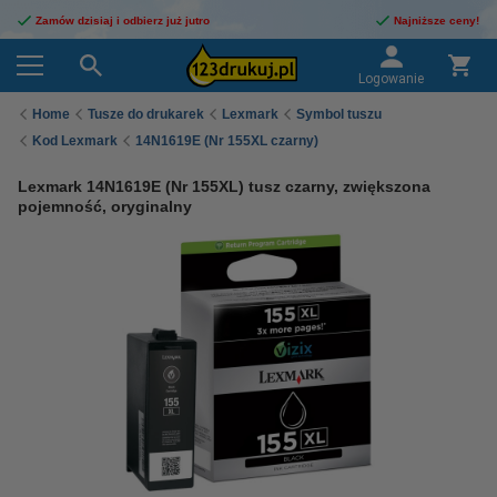
Zamów dzisiaj i odbierz już jutro
Najniższe ceny!
Logowanie
Home
Tusze do drukarek
Lexmark
Symbol tuszu
Kod Lexmark
14N1619E (Nr 155XL czarny)
Lexmark 14N1619E (Nr 155XL) tusz czarny, zwiększona
pojemność, oryginalny