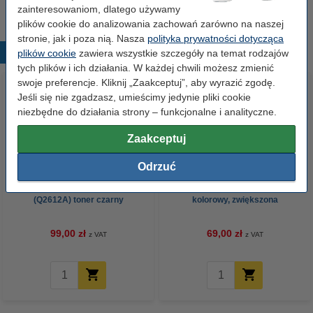
zainteresowaniom, dlatego używamy
plików cookie do analizowania zachowań zarówno na naszej
stronie, jak i poza nią. Nasza
polityka prywatności dotycząca
Popularne produkty
plików cookie
zawiera wszystkie szczegóły na temat rodzajów
tych plików i ich działania. W każdej chwili możesz zmienić
swoje preferencje. Kliknij „Zaakceptuj”, aby wyrazić zgodę.
Jeśli się nie zgadzasz, umieścimy jedynie pliki cookie
niezbędne do działania strony – funkcjonalne i analityczne.
Zaakceptuj
Odrzuć
123drukuj zamiennik HP 12A
Lexmark 18C0035 (Nr 35) tusz
(Q2612A) toner czarny
kolorowy, zwiększona
pojemność, wersja 123drukuj
99,00 zł
69,00 zł
z VAT
z VAT