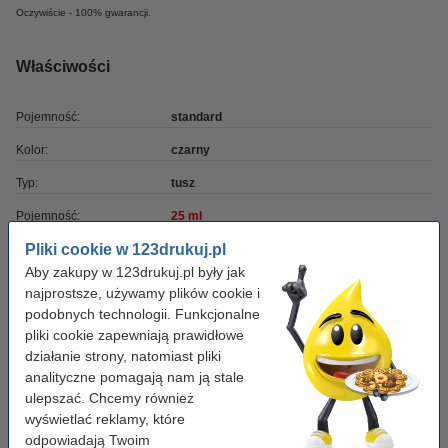
Oczywiście - 100% gwarancji.
Właściwości
Pojemność:
standard
Kolor:
czarny
Typ:
tusz
Pojemność:
25 ml
Pliki cookie w 123drukuj.pl
Marka:
123drukuj
Aby zakupy w 123drukuj.pl były jak
Numer artykułu:
040222
najprostsze, używamy plików cookie i
podobnych technologii. Funkcjonalne
Numer:
18CX032E
pliki cookie zapewniają prawidłowe
działanie strony, natomiast pliki
Zamów kolorowy
analityczne pomagają nam ją stale
ulepszać. Chcemy również
Lexmark 18CX033 (Nr 33) tusz kolorowy,
wyświetlać reklamy, które
wersja 123drukuj
64,50 zł
odpowiadają Twoim