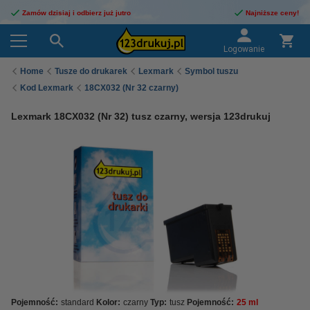
Zamów dzisiaj i odbierz już jutro
Najniższe ceny!
Logowanie
Home
Tusze do drukarek
Lexmark
Symbol tuszu
Kod Lexmark
18CX032 (Nr 32 czarny)
Lexmark 18CX032 (Nr 32) tusz czarny, wersja 123drukuj
Pojemność:
standard
Kolor:
czarny
Typ:
tusz
Pojemność:
25 ml