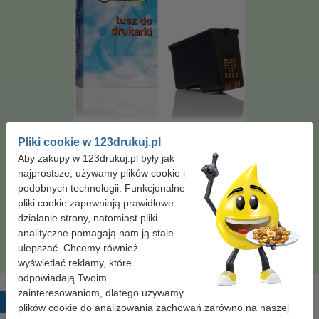
Pojemność:
XL
Kolor:
kolorowy
Typ:
tusz
Pojemność:
24 ml
Pliki cookie w 123drukuj.pl
Kliknij i sprawdź całą specyfikacje
Aby zakupy w 123drukuj.pl były jak
Zaoszczędź
53,3%
w porównaniu do wersji oryginalnej!
najprostsze, używamy plików cookie i
Dostępny
Zamów na poniedziałek
podobnych technologii. Funkcjonalne
pliki cookie zapewniają prawidłowe
Cena za ml
3,29 zł
działanie strony, natomiast pliki
analityczne pomagają nam ją stale
79,00 zł
Zamawiam
ulepszać. Chcemy również
wyświetlać reklamy, które
odpowiadają Twoim
zainteresowaniom, dlatego używamy
Popularne produkty
plików cookie do analizowania zachowań zarówno na naszej