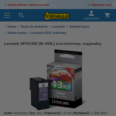
Zamów dzisiaj i odbierz już jutro
Najniższe ceny!
Logowanie
Home
Tusze do drukarek
Lexmark
Symbol tuszu
Numer tuszu
Lexmark 43XL kolorowy
Lexmark 18YX143E (Nr 43XL) tusz kolorowy, oryginalny
Kolor:
kolorowy
Typ:
tusz
Pojemność:
24 ml
Wydajność:
± 500 stron