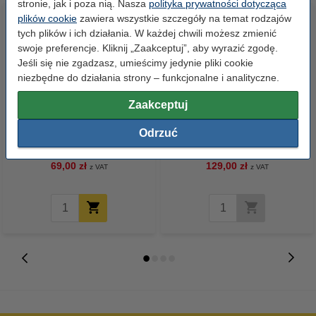
stronie, jak i poza nią. Nasza
polityka prywatności dotycząca
plików cookie
zawiera wszystkie szczegóły na temat rodzajów
tych plików i ich działania. W każdej chwili możesz zmienić
swoje preferencje. Kliknij „Zaakceptuj”, aby wyrazić zgodę.
Jeśli się nie zgadzasz, umieścimy jedynie pliki cookie
niezbędne do działania strony – funkcjonalne i analityczne.
Zaakceptuj
Lexmark 18Y0144E (Nr 44XL)
Zestaw promocyjny: 18Y0144E
tusz czarny, wersja 123drukuj
Odrzuć
(Nr 44XL) czarny + 18YX143E
(Nr 43XL) kolor, wersja
123drukuj
69,00 zł
129,00 zł
z VAT
z VAT