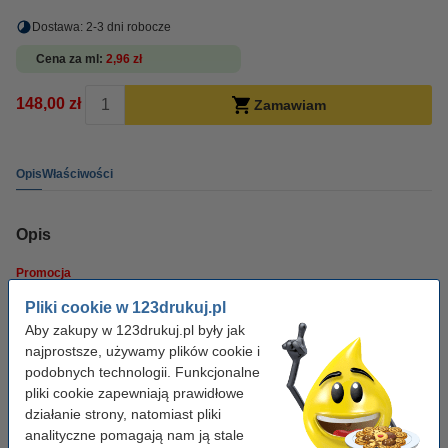
Dostawa: 2-3 dni robocze
Cena za ml
2,96 zł
148,00 zł
Zamawiam
Opis
Właściwości
Opis
Promocja
Pliki cookie w 123drukuj.pl
Zamów teraz
2 sztuki 17G0050 (Nr 50)
123drukuj i zaoszczędź jeszcze
Aby zakupy w 123drukuj.pl były jak
wiecej na Twoim tuszu!
najprostsze, używamy plików cookie i
podobnych technologii. Funkcjonalne
Zamiast 156 zł, płacisz tylko
148 zł
, c
zyli tylko
74 zł
za sztukę!
pliki cookie zapewniają prawidłowe
działanie strony, natomiast pliki
Właściwości
analityczne pomagają nam ją stale