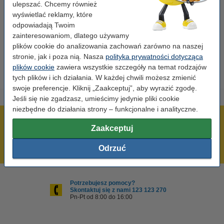
ulepszać. Chcemy również
wyświetlać reklamy, które
Pojemność:
XL
odpowiadają Twoim
Pojemność:
50 ml
zainteresowaniom, dlatego używamy
plików cookie do analizowania zachowań zarówno na naszej
Kolor:
czarny
stronie, jak i poza nią. Nasza
polityka prywatności dotycząca
plików cookie
zawiera wszystkie szczegóły na temat rodzajów
tych plików i ich działania. W każdej chwili możesz zmienić
swoje preferencje. Kliknij „Zaakceptuj”, aby wyrazić zgodę.
Jeśli się nie zgadzasz, umieścimy jedynie pliki cookie
niezbędne do działania strony – funkcjonalne i analityczne.
600 tysięcy zadowolonych klientów
Zaakceptuj
Wysyłka już dzisiaj!
Odrzuć
Najniższe ceny!
Potrzebujesz pomocy?
Skontaktuj się z nami 123 123 270
Pn-Pt od 8:00 do 16:00