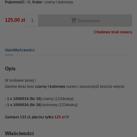
Pojemność:
XL
Kolor:
czarny i kolorowy
125,00 zł
Zamawiam
Chwilowy brak towaru
Opis
Właściwości
Opis
W zestawie taniej !
Zamów teraz tusz
czarny i kolorowy
razem i zaoszczędź jeszcze więcej:
- 1 x 10N0016 (Nr 16)
czarny (123drukuj)
- 1 x 10N0026 (Nr 26)
kolorowy (123drukuj)
Zamiast 133 zł, płacisz tylko
125 zł
!!!
Właściwości