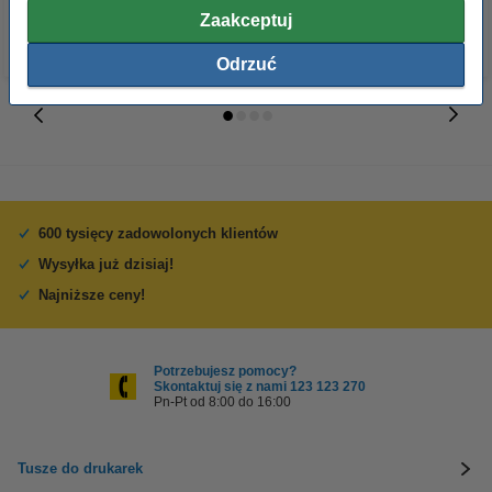
Zaakceptuj
Odrzuć
600 tysięcy zadowolonych klientów
Wysyłka już dzisiaj!
Najniższe ceny!
Potrzebujesz pomocy?
Skontaktuj się z nami 123 123 270
Pn-Pt od 8:00 do 16:00
Tusze do drukarek