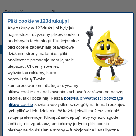
Pojemność:
XL
Pliki cookie w 123drukuj.pl
Kolor:
czarny i kolorowy
Aby zakupy w 123drukuj.pl były jak
najprostsze, używamy plików cookie i
podobnych technologii. Funkcjonalne
pliki cookie zapewniają prawidłowe
Popularne produkty
działanie strony, natomiast pliki
analityczne pomagają nam ją stale
ulepszać. Chcemy również
wyświetlać reklamy, które
odpowiadają Twoim
zainteresowaniom, dlatego używamy
plików cookie do analizowania zachowań zarówno na naszej
stronie, jak i poza nią. Nasza
polityka prywatności dotycząca
plików cookie
zawiera wszystkie szczegóły na temat rodzajów
123drukuj zamiennik HP 12A
Oki 09002303 taśma barwiąca
tych plików i ich działania. W każdej chwili możesz zmienić
(Q2612A) toner czarny
czarna, wersja 123drukuj
swoje preferencje. Kliknij „Zaakceptuj”, aby wyrazić zgodę.
Jeśli się nie zgadzasz, umieścimy jedynie pliki cookie
99,00 zł
9,50 zł
z VAT
z VAT
niezbędne do działania strony – funkcjonalne i analityczne.