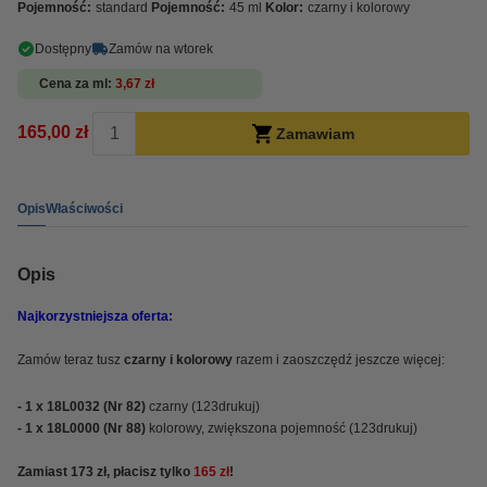
Pojemność:
standard
Pojemność:
45 ml
Kolor:
czarny i kolorowy
Dostępny
Zamów na wtorek
Cena za ml
3,67 zł
165,00 zł
Zamawiam
Opis
Właściwości
Opis
Najkorzystniejsza oferta:
Zamów teraz tusz
czarny i kolorowy
razem i zaoszczędź jeszcze więcej:
- 1 x 18L0032 (Nr 82)
czarny (123drukuj)
- 1 x 18L0000 (Nr 88)
kolorowy, zwiększona pojemność (123drukuj)
Zamiast 173 zł, płacisz tylko
165 zł
!