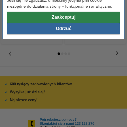
Jeśli się nie zgadzasz, umieścimy jedynie pliki cookie
oryginalny
zwiększona pojemność,
niezbędne do działania strony – funkcjonalne i analityczne.
oryginalny
189,00 zł
418,00 zł
Zaakceptuj
z VAT
z VAT
Odrzuć
600 tysięcy zadowolonych klientów
Wysyłka już dzisiaj!
Najniższe ceny!
Potrzebujesz pomocy?
Skontaktuj się z nami 123 123 270