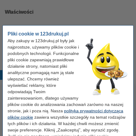
Właściwości
Pojemność:
standard
Pliki cookie w 123drukuj.pl
Pojemność:
45 ml
Aby zakupy w 123drukuj.pl były jak
najprostsze, używamy plików cookie i
Kolor:
czarny i kolorowy
podobnych technologii. Funkcjonalne
pliki cookie zapewniają prawidłowe
działanie strony, natomiast pliki
analityczne pomagają nam ją stale
Popularne produkty
ulepszać. Chcemy również
wyświetlać reklamy, które
odpowiadają Twoim
zainteresowaniom, dlatego używamy
plików cookie do analizowania zachowań zarówno na naszej
stronie, jak i poza nią. Nasza
polityka prywatności dotycząca
plików cookie
zawiera wszystkie szczegóły na temat rodzajów
tych plików i ich działania. W każdej chwili możesz zmienić
swoje preferencje. Kliknij „Zaakceptuj”, aby wyrazić zgodę.
18L0032 (Nr 82) tusz czarny,
OKI 44469804 toner czarny,