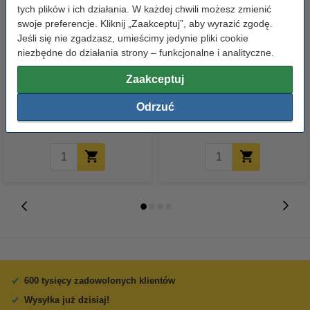
tych plików i ich działania. W każdej chwili możesz zmienić
swoje preferencje. Kliknij „Zaakceptuj”, aby wyrazić zgodę.
Jeśli się nie zgadzasz, umieścimy jedynie pliki cookie
niezbędne do działania strony – funkcjonalne i analityczne.
123drukuj zamiennik HP 13X
123drukuj zamiennik HP 53X
Zaakceptuj
(Q2613X) toner czarny
(Q7553X) toner czarny,
zwiększona pojemność
Odrzuć
119,00 zł
159,00 zł
z VAT
z VAT
600 tysięcy zadowolonych klientów
Wysyłka już dzisiaj!