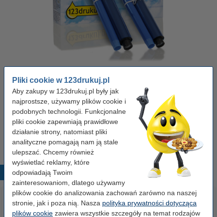
Kolor:
czarny
Typ:
rola faksu
Ilość:
2 x 35 m
Wydajność:
2 x ± 165 stron
Pliki cookie w 123drukuj.pl
Kliknij i sprawdź całą specyfikacje
Aby zakupy w 123drukuj.pl były jak
Zaoszczędź prawie
70%
na swojej taśmie barwiącej!
najprostsze, używamy plików cookie i
Dostępny
Zamów na wtorek
podobnych technologii. Funkcjonalne
pliki cookie zapewniają prawidłowe
35,00 zł
działanie strony, natomiast pliki
Zamawiam
analityczne pomagają nam ją stale
ulepszać. Chcemy również
wyświetlać reklamy, które
odpowiadają Twoim
Popularne produkty
zainteresowaniom, dlatego używamy
plików cookie do analizowania zachowań zarówno na naszej
stronie, jak i poza nią. Nasza
polityka prywatności dotycząca
plików cookie
zawiera wszystkie szczegóły na temat rodzajów