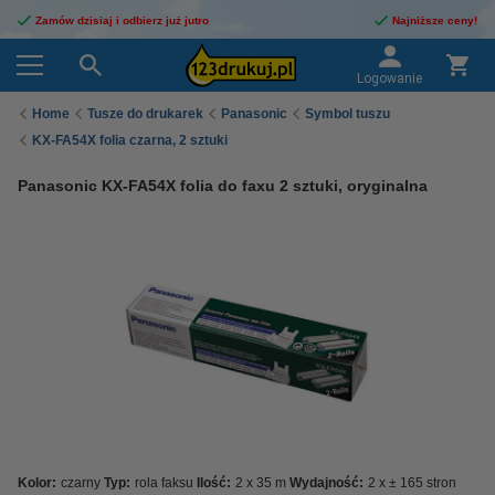
Zamów dzisiaj i odbierz już jutro
Najniższe ceny!
Logowanie
Home
Tusze do drukarek
Panasonic
Symbol tuszu
KX-FA54X folia czarna, 2 sztuki
Panasonic KX-FA54X folia do faxu 2 sztuki, oryginalna
Kolor:
czarny
Typ:
rola faksu
Ilość:
2 x 35 m
Wydajność:
2 x ± 165 stron