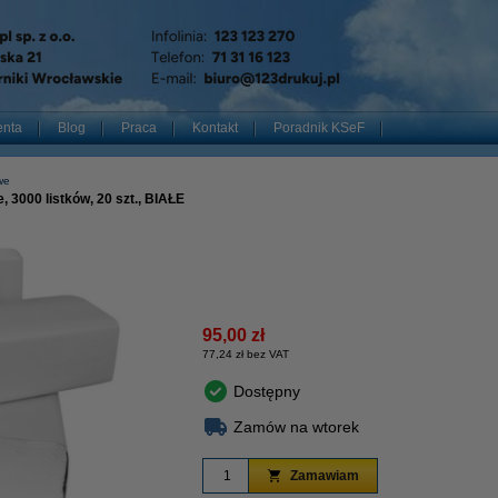
enta
Blog
Praca
Kontakt
Poradnik KSeF
we
 3000 listków, 20 szt., BIAŁE
95,00 zł
77,24 zł bez VAT
Dostępny
Zamów na wtorek
Zamawiam