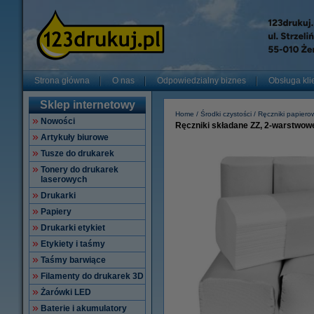
Strona główna
O nas
Odpowiedzialny biznes
Obsługa kli
Sklep internetowy
Home
Środki czystości
Ręczniki papiero
Nowości
Ręczniki składane ZZ, 2-warstwowe,
Artykuły biurowe
Tusze do drukarek
Tonery do drukarek
laserowych
Drukarki
Papiery
Drukarki etykiet
Etykiety i taśmy
Taśmy barwiące
Filamenty do drukarek 3D
Żarówki LED
Baterie i akumulatory