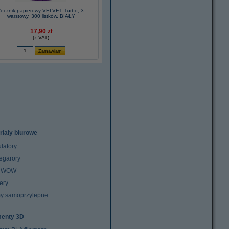
ęcznik papierowy VELVET Turbo, 3-
warstowy, 300 listków, BIAŁY
17,90 zł
(z VAT)
riały biurowe
latory
egarory
z WOW
ery
y samoprzylepne
menty 3D