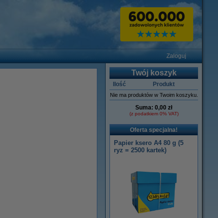
Zaloguj
Twój koszyk
Ilość
Produkt
Nie ma produktów w Twoim koszyku.
Suma:
0,00 zł
(z podatkiem 0% VAT)
Oferta specjalna!
Papier ksero A4 80 g (5
ryz = 2500 kartek)