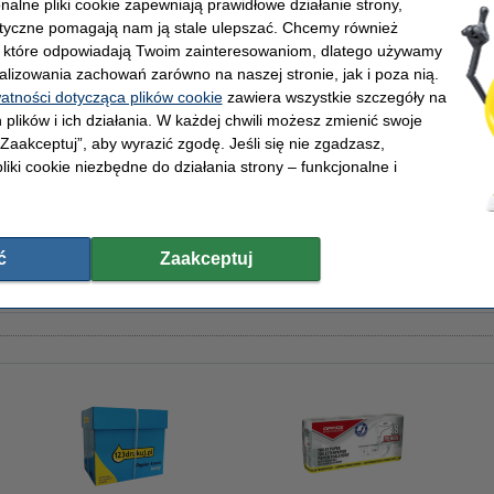
onalne pliki cookie zapewniają prawidłowe działanie strony,
lityczne pomagają nam ją stale ulepszać. Chcemy również
, które odpowiadają Twoim zainteresowaniom, dlatego używamy
i do sprzątania (10 sztuk) | 123drukuj
alizowania zachowań zarówno na naszej stronie, jak i poza nią.
watności dotycząca plików cookie
zawiera wszystkie szczegóły na
 plików i ich działania. W każdej chwili możesz zmienić swoje
 „Zaakceptuj”, aby wyrazić zgodę. Jeśli się nie zgadzasz,
liki cookie niezbędne do działania strony – funkcjonalne i
e składane ZZ, 2-warstwowe, 3200 listków, 20 szt. pasujące do dozownika Katrin, BIAŁE, 12
ć
Zaakceptuj