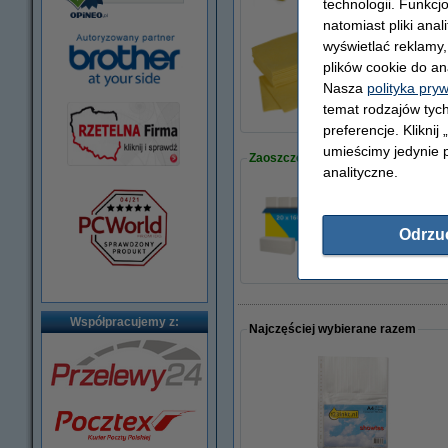
technologii. Funkcj
natomiast pliki ana
wyświetlać reklamy
Uniwersalne ścierk
plików cookie do an
11,90 zł
Nasza
polityka pry
temat rodzajów tych
preferencje. Kliknij
umieścimy jedynie p
Zaoszczędź z naszą marką
analityczne.
Ręczniki papierow
89,90 zł
Odrzu
Współpracujemy z:
Najczęściej wybierane razem