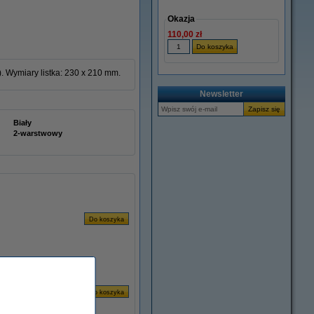
Okazja
110,00 zł
). Wymiary listka: 230 x 210 mm.
Newsletter
Biały
2-warstwowy