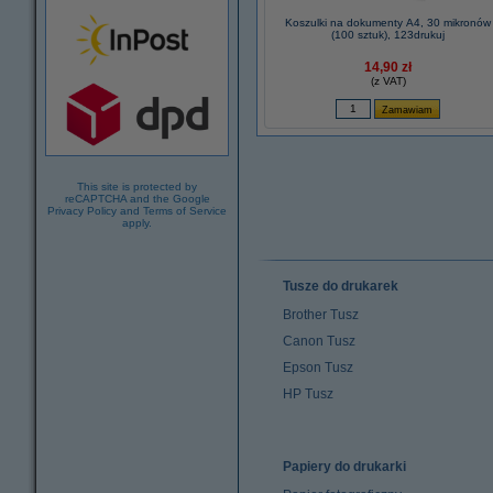
Koszulki na dokumenty A4, 30 mikronów
(100 sztuk), 123drukuj
14,90 zł
(z VAT)
This site is protected by
reCAPTCHA and the Google
Privacy Policy
and
Terms of Service
apply.
Tusze do drukarek
Brother Tusz
Canon Tusz
Epson Tusz
HP Tusz
Papiery do drukarki