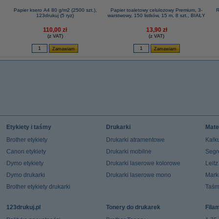
Papier ksero A4 80 g/m2 (2500 szt.),
Papier toaletowy celulozowy Premium, 3-
R
123drukuj (5 ryz)
warstwowy, 150 listków, 15 m, 8 szt., BIAŁY
110,00 zł
13,90 zł
(z VAT)
(z VAT)
Etykiety i taśmy
Drukarki
Mate
Brother etykiety
Drukarki atramentowe
Kalku
Canon etykiety
Drukarki mobilne
Segr
Dymo etykiety
Drukarki laserowe kolorowe
Leit
Dymo drukarki
Drukarki laserowe mono
Mark
Brother etykiety drukarki
Taśm
123drukuj.pl
Tonery do drukarek
Fila