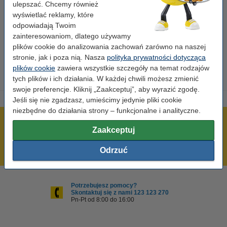
ulepszać. Chcemy również
wyświetlać reklamy, które
Marka:
Xerox
odpowiadają Twoim
OEM:
008R12964
zainteresowaniom, dlatego używamy
plików cookie do analizowania zachowań zarówno na naszej
Numer artykułu:
047758
stronie, jak i poza nią. Nasza
polityka prywatności dotycząca
plików cookie
zawiera wszystkie szczegóły na temat rodzajów
tych plików i ich działania. W każdej chwili możesz zmienić
swoje preferencje. Kliknij „Zaakceptuj”, aby wyrazić zgodę.
Jeśli się nie zgadzasz, umieścimy jedynie pliki cookie
niezbędne do działania strony – funkcjonalne i analityczne.
600 tysięcy zadowolonych klientów
Zaakceptuj
Wysyłka już dzisiaj!
Odrzuć
Najniższe ceny!
Potrzebujesz pomocy?
Skontaktuj się z nami 123 123 270
Pn-Pt od 8:00 do 16:00