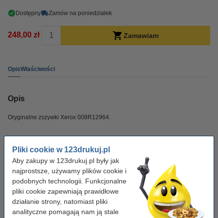
Dostępny
Zamów na poniedziałek
248,00 zł
Zamawiam
Opis
Właściwości
Opis
Oryginalne zszywki Xerox 008R12964.
Właściwości
Pliki cookie w 123drukuj.pl
Aby zakupy w 123drukuj.pl były jak
Kolor:
-
najprostsze, używamy plików cookie i
podobnych technologii. Funkcjonalne
Typ:
Zszywki
pliki cookie zapewniają prawidłowe
Wersja:
Standard
działanie strony, natomiast pliki
analityczne pomagają nam ją stale
Pojemność:
1 x 5.000 zszywki