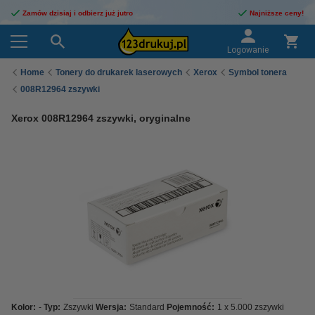
Zamów dzisiaj i odbierz już jutro
Najniższe ceny!
Logowanie
Home
Tonery do drukarek laserowych
Xerox
Symbol tonera
008R12964 zszywki
Xerox 008R12964 zszywki, oryginalne
Kolor:
-
Typ:
Zszywki
Wersja:
Standard
Pojemność:
1 x 5.000 zszywki