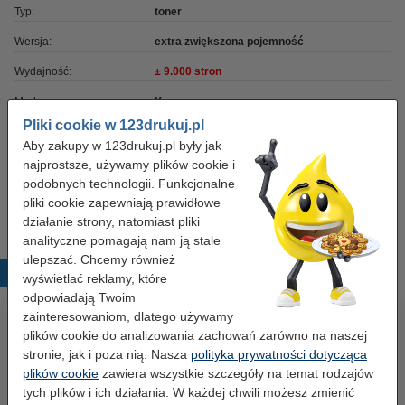
Typ:
toner
Wersja:
extra zwiększona pojemność
Wydajność:
± 9.000 stron
Marka:
Xerox
Pliki cookie w 123drukuj.pl
OEM:
106R03884
Aby zakupy w 123drukuj.pl były jak
Numer artykułu:
248364
najprostsze, używamy plików cookie i
podobnych technologii. Funkcjonalne
Numer:
106R03884
pliki cookie zapewniają prawidłowe
działanie strony, natomiast pliki
analityczne pomagają nam ją stale
ulepszać. Chcemy również
Popularne produkty
wyświetlać reklamy, które
odpowiadają Twoim
zainteresowaniom, dlatego używamy
plików cookie do analizowania zachowań zarówno na naszej
stronie, jak i poza nią. Nasza
polityka prywatności dotycząca
plików cookie
zawiera wszystkie szczegóły na temat rodzajów
tych plików i ich działania. W każdej chwili możesz zmienić