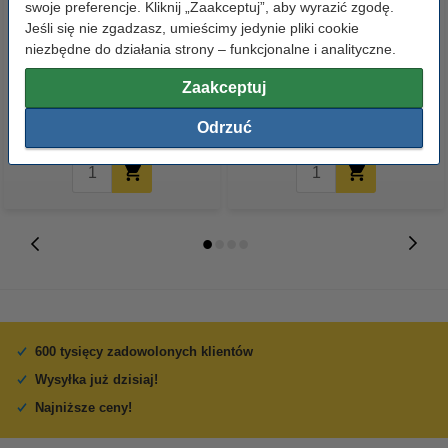
swoje preferencje. Kliknij „Zaakceptuj”, aby wyrazić zgodę.
Jeśli się nie zgadzasz, umieścimy jedynie pliki cookie
Xerox 006R01759 toner
Xerox 106R03887 toner czarny,
niezbędne do działania strony – funkcjonalne i analityczne.
niebieski, oryginalny
zwiększona pojemność,
Zaakceptuj
oryginalny
649,50 zł
508,00 zł
z VAT
z VAT
Odrzuć
600 tysięcy zadowolonych klientów
Wysyłka już dzisiaj!
Najniższe ceny!