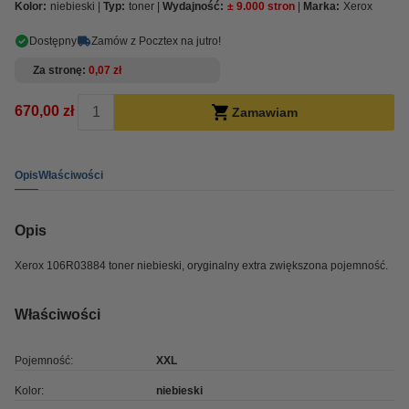
Kolor:
niebieski
Typ:
toner
Wydajność:
± 9.000 stron
Marka:
Xerox
Dostępny
Zamów z Pocztex na jutro!
Za stronę
0,07 zł
670,00 zł
Zamawiam
Opis
Właściwości
Opis
Xerox 106R03884 toner niebieski, oryginalny extra zwiększona pojemność.
Właściwości
Pojemność:
XXL
Kolor:
niebieski