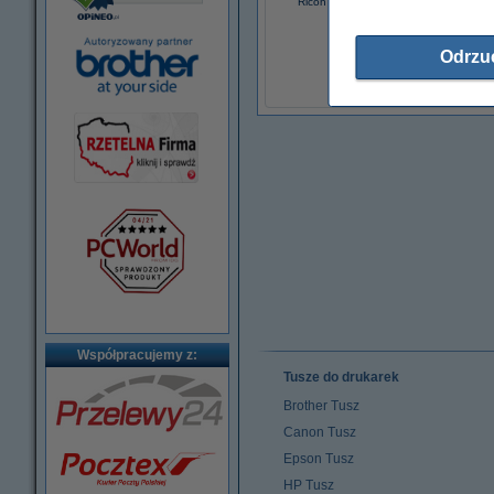
Ricoh GC-21C tusz niebieski, wersja
123drukuj
69,00 zł
Odrzu
(z VAT)
Współpracujemy z:
Tusze do drukarek
Brother Tusz
Canon Tusz
Epson Tusz
HP Tusz