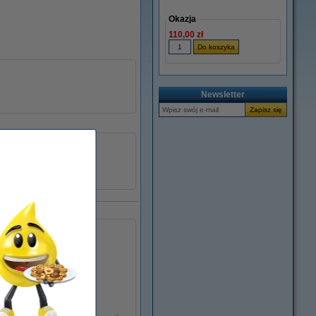
Okazja
110,00 zł
Newsletter
Xerox
108R00727
047220