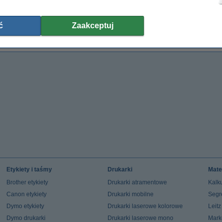
Zestaw promocyjny: RICOH GC-21 tusz
Canon CL-541XL tusz kolorowy,
Xe
czarny + 3 kolory, wersja 123drukuj
zwiększona pojemność, wersja 123drukuj
249,00 zł
99,00 zł
ć
Zaakceptuj
(z VAT)
(z VAT)
Etykiety i taśmy
Drukarki
Mate
Brother etykiety
Drukarki atramentowe
Kalku
Canon etykiety
Drukarki mobilne
Segr
Dymo etykiety
Drukarki laserowe kolorowe
Leit
Dymo drukarki
Drukarki laserowe mono
Mark