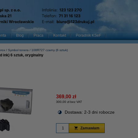
enta
Blog
Praca
Kontakt
Poradnik KSeF
erox
Symbol tonera
108R727 czarny (6 sztuk)
 ink) 6 sztuk, oryginalny
369,00 zł
300,00 zł bez VAT
Dostawa: 2-3 dni robocze
Zamawiam