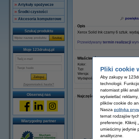
Artykuły spożywcze
Środki czystości
powięks
Akcesoria komputerowe
Opis
Szukaj produktu
Xerox Solid Ink czarny 6 sztuk. wyda
Szukaj
Przewidywany
termin realizacji
wyn
Moje 123drukuj.pl
Właściwości
Kolor:
czarn
Pliki cookie 
Typ:
stały
Wersja:
Stand
Aby zakupy w 123dru
Wydajność:
± 6.80
technologii. Funkcj
Zapomniałeś hasła?
natomiast pliki ana
Obserwuj nas
Najczęściej wybierane razem
wyświetlać reklamy
plików cookie do an
Nasza
polityka pry
temat rodzajów tych
Wiarygodny partner
preferencje. Kliknij
umieścimy jedynie p
analityczne.