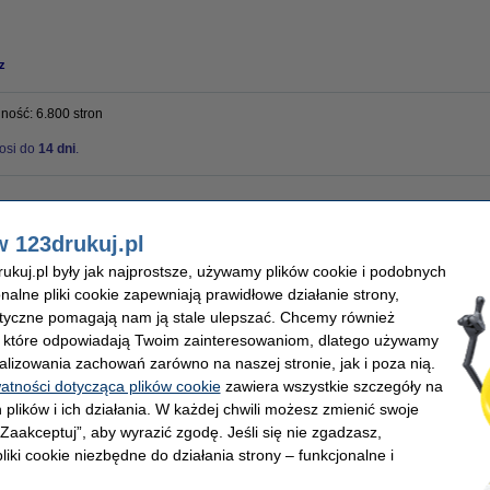
z
jność: 6.800 stron
osi do
14 dni
.
y
Marka:
w 123drukuj.pl
 atrament
OEM:
ard (6 sztuk)
Numer artykułu:
kuj.pl były jak najprostsze, używamy plików cookie i podobnych
0 stron
onalne pliki cookie zapewniają prawidłowe działanie strony,
lityczne pomagają nam ją stale ulepszać. Chcemy również
, które odpowiadają Twoim zainteresowaniom, dlatego używamy
alizowania zachowań zarówno na naszej stronie, jak i poza nią.
watności dotycząca plików cookie
zawiera wszystkie szczegóły na
 plików i ich działania. W każdej chwili możesz zmienić swoje
 „Zaakceptuj”, aby wyrazić zgodę. Jeśli się nie zgadzasz,
liki cookie niezbędne do działania strony – funkcjonalne i