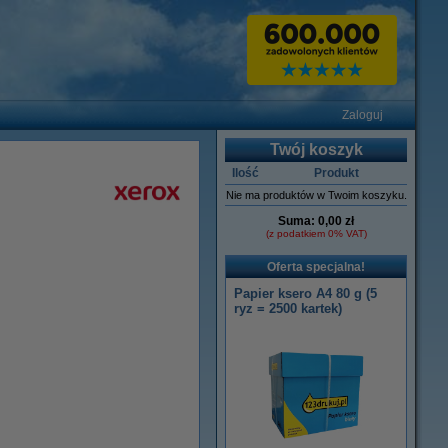
Zaloguj
Twój koszyk
Ilość
Produkt
Nie ma produktów w Twoim koszyku.
Suma:
0,00 zł
(z podatkiem 0% VAT)
Oferta specjalna!
Papier ksero A4 80 g (5
ryz = 2500 kartek)