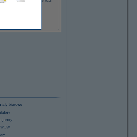
rox 108R676 zestaw do konserwacji,
oryginalny
579,00 zł
(z VAT)
riały biurowe
latory
egarory
z WOW
ery