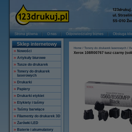
Strona główna
O nas
Odpowiedzialny biznes
Obsługa kli
Sklep internetowy
Home
Tonery do drukarek laserowych
X
Nowości
Xerox 108R00767 tusz czarny (solid
Artykuły biurowe
Tusze do drukarek
Tonery do drukarek
laserowych
Drukarki
Papiery
Drukarki etykiet
Etykiety i taśmy
Taśmy barwiące
Filamenty do drukarek 3D
Żarówki LED
Baterie i akumulatory