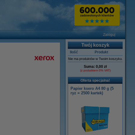
Zaloguj
Twój koszyk
Ilość
Produkt
Nie ma produktów w Twoim koszyku.
Suma:
0,00 zł
(z podatkiem 0% VAT)
Oferta specjalna!
Papier ksero A4 80 g (5
ryz = 2500 kartek)