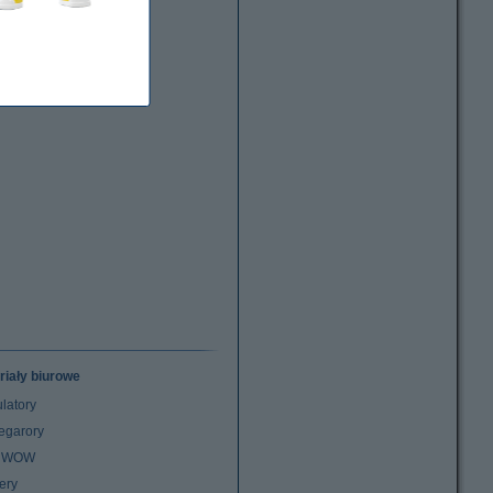
riały biurowe
latory
egarory
z WOW
ery