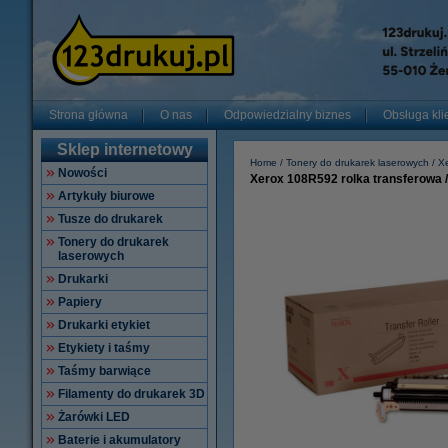
Strona główna
O nas
Odpowiedzialny biznes
Obsługa kli
Sklep internetowy
Home
Tonery do drukarek laserowych
X
Nowości
Xerox 108R592 rolka transferowa / 
Artykuły biurowe
Tusze do drukarek
Tonery do drukarek
laserowych
Drukarki
Papiery
Drukarki etykiet
Etykiety i taśmy
Taśmy barwiące
Filamenty do drukarek 3D
Żarówki LED
Baterie i akumulatory