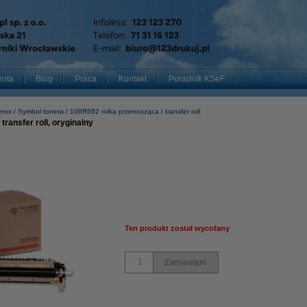
enta
Blog
Praca
Kontakt
Poradnik KSeF
erox
Symbol tonera
108R592 rolka przenosząca / transfer roll
transfer roll, oryginalny
Ten produkt został wycofany
Zamawiam