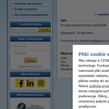
Artykuły spożywcze
Środki czystości
powięks
Akcesoria komputerowe
Opis
Szukaj produktu
To nowy symbol Xeroxa 16201300
Szukaj
Wydajność: 15.000 stron
Moje 123drukuj.pl
Przewidywany
termin realizacji
wyn
Pliki cookie 
Właściwości
Kolor:
-
Aby zakupy w 123dru
Typ:
wałek
technologii. Funkcj
Wersja:
Stand
Zapomniałeś hasła?
Wydajność:
± 15.
natomiast pliki ana
Obserwuj nas
wyświetlać reklamy
plików cookie do an
Nasza
polityka pry
temat rodzajów tych
Wiarygodny partner
preferencje. Kliknij
umieścimy jedynie p
analityczne.