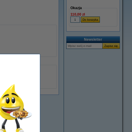
Okazja
110,00 zł
Newsletter
Xerox
108R00592
046720