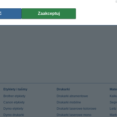
ć
Zaakceptuj
Etykiety i taśmy
Drukarki
Mate
Brother etykiety
Drukarki atramentowe
Kalku
Canon etykiety
Drukarki mobilne
Segr
Dymo etykiety
Drukarki laserowe kolorowe
Leit
Dymo drukarki
Drukarki laserowe mono
Mark