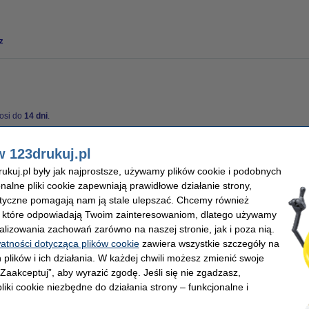
z
osi do
14 dni
.
w 123drukuj.pl
Marka:
kuj.pl były jak najprostsze, używamy plików cookie i podobnych
 przenoszący
OEM:
onalne pliki cookie zapewniają prawidłowe działanie strony,
ard
Numer artykułu:
000 stron
lityczne pomagają nam ją stale ulepszać. Chcemy również
, które odpowiadają Twoim zainteresowaniom, dlatego używamy
alizowania zachowań zarówno na naszej stronie, jak i poza nią.
watności dotycząca plików cookie
zawiera wszystkie szczegóły na
 plików i ich działania. W każdej chwili możesz zmienić swoje
 „Zaakceptuj”, aby wyrazić zgodę. Jeśli się nie zgadzasz,
liki cookie niezbędne do działania strony – funkcjonalne i