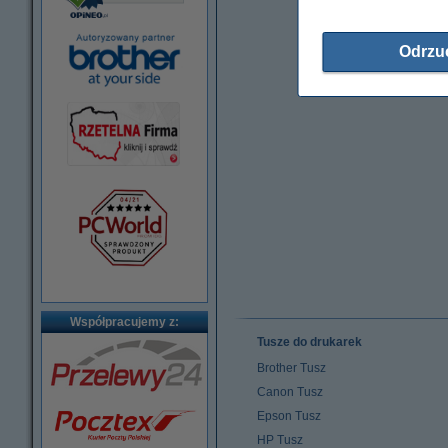
Odrzu
Współpracujemy z:
Tusze do drukarek
Brother Tusz
Canon Tusz
Epson Tusz
HP Tusz