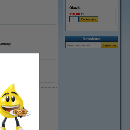
Okazja
110,00 zł
Newsletter
ymiany.
± 85.000 stron
Xerox
113R00773
047962