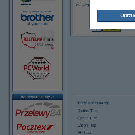
OKI 44574302 bęben / drum czarny, wers
123drukuj
Odrzu
289,00 zł
(z VAT)
Współpracujemy z:
Tusze do drukarek
Brother Tusz
Canon Tusz
Epson Tusz
HP Tusz