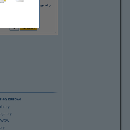
ther TN-B023 toner czarny, oryginalny
83,90 zł
(z VAT)
riały biurowe
latory
egarory
z WOW
ery