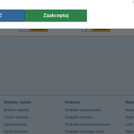
ja
123drukuj zamiennik HP 12A XL (Q2612A)
OKI 45488802 toner czarny, oryginalny
Bro
toner czarny, zwiększona pojemność
ć
Zaakceptuj
129,00 zł
1 307,00 zł
(z VAT)
(z VAT)
Etykiety i taśmy
Drukarki
Mate
Brother etykiety
Drukarki atramentowe
Kalku
Canon etykiety
Drukarki mobilne
Segr
Dymo etykiety
Drukarki laserowe kolorowe
Leit
Dymo drukarki
Drukarki laserowe mono
Mark