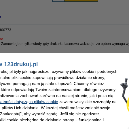
z
R00773.
en!
u. Zamów bęben tylko wtedy, gdy drukarka laserowa wskazuje, że bęben wymaga w
w 123drukuj.pl
ard
Wydajność:
y
Marka:
kuj.pl były jak najprostsze, używamy plików cookie i podobnych
 światłoczuły
OEM:
onalne pliki cookie zapewniają prawidłowe działanie strony,
ard
Numer artykułu:
lityczne pomagają nam ją stale ulepszać. Chcemy również
, które odpowiadają Twoim zainteresowaniom, dlatego używamy
alizowania zachowań zarówno na naszej stronie, jak i poza nią.
watności dotycząca plików cookie
zawiera wszystkie szczegóły na
 plików i ich działania. W każdej chwili możesz zmienić swoje
 „Zaakceptuj”, aby wyrazić zgodę. Jeśli się nie zgadzasz,
liki cookie niezbędne do działania strony – funkcjonalne i