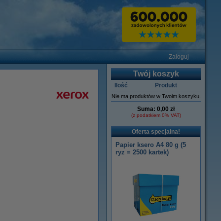
Zaloguj
Twój koszyk
Ilość
Produkt
Nie ma produktów w Twoim koszyku.
Suma:
0,00 zł
(z podatkiem 0% VAT)
Oferta specjalna!
Papier ksero A4 80 g (5
ryz = 2500 kartek)