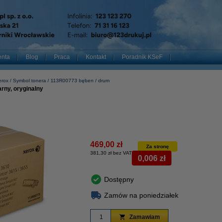
enta
Blog
Praca
Kontakt
Poradnik KSeF
erox
Symbol tonera
113R00773 bęben / drum
rny, oryginalny
469,00 zł
Za stronę
381,30 zł bez VAT
0,006 zł
Dostępny
Zamów na poniedziałek
Zamawiam