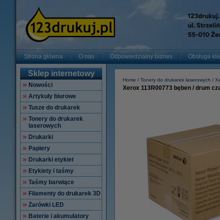
Strona główna
O nas
Odpowiedzialny biznes
Obsługa kli
Sklep internetowy
Home
Tonery do drukarek laserowych
X
Nowości
Xerox 113R00773 bęben / drum cza
Artykuły biurowe
Tusze do drukarek
Tonery do drukarek
laserowych
Drukarki
Papiery
Drukarki etykiet
Etykiety i taśmy
Taśmy barwiące
Filamenty do drukarek 3D
Żarówki LED
Baterie i akumulatory